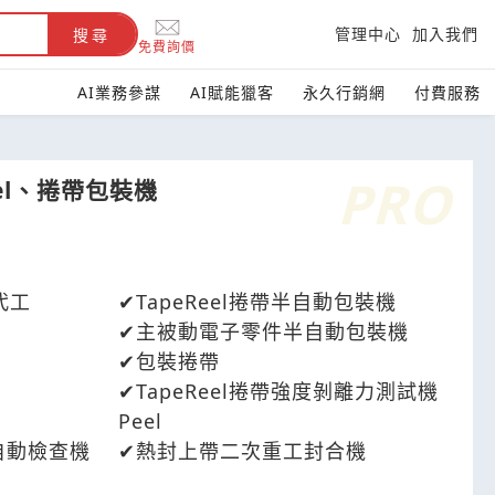
管理中心
加入我們
搜尋
免費詢價
AI業務參謀
AI賦能獵客
永久行銷網
付費服務
eel、捲帶包裝機
代工
TapeReel捲帶半自動包裝機
主被動電子零件半自動包裝機
包裝捲帶
TapeReel捲帶強度剝離力測試機
Peel
疵自動檢查機
熱封上帶二次重工封合機