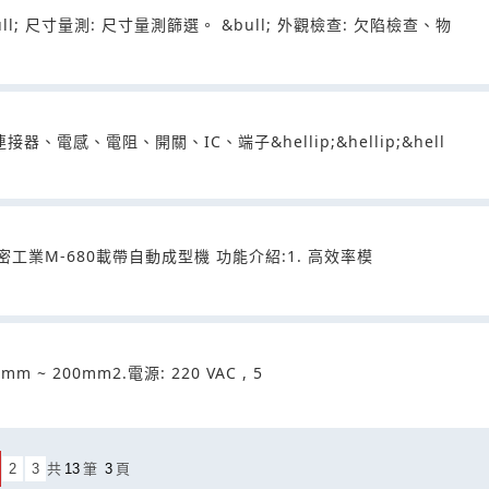
; 尺寸量測: 尺寸量測篩選。 &bull; 外觀檢查: 欠陷檢查、物
電感、電阻、開關、IC、端子&hellip;&hellip;&hell
e恩柏仕精密工業M-680載帶自動成型機 功能介紹:1. 高效率模
mm ~ 200mm2.電源: 220 VAC , 5
2
3
共
13
筆
3
頁