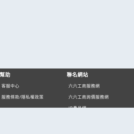
幫助
聯名網站
客服中心
六六工商服務網
服務條款/隱私權政策
六六工商詢價服務網
JB產品網
六六黃頁
台灣黃頁｜求報價