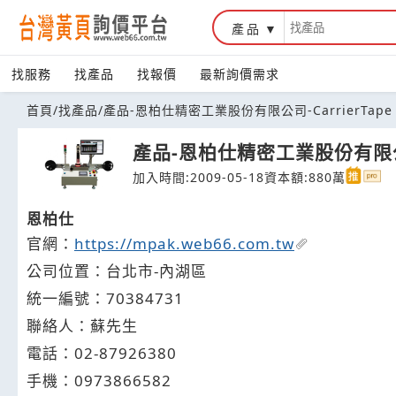
產品
台灣黃頁詢價平台
找服務
找產品
找報價
最新詢價需求
首頁
/
找產品
/
產品-恩柏仕精密工業股份有限公司-CarrierTape、
產品-恩柏仕精密工業股份有限公司-C
加入時間:2009-05-18
資本額:880萬
恩柏仕
官網：
https://mpak.web66.com.tw
公司位置：台北市-內湖區
統一編號：70384731
聯絡人：蘇先生
電話：
02-8
7
9
2
6380
手機：
0973
8
6
6
582