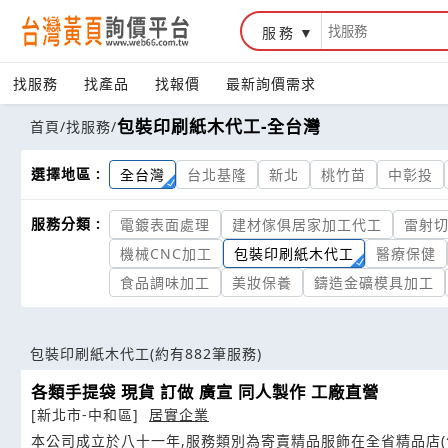
服務
找服務
找產品
找報價
最新詢價需求
包裝印刷紙木代工-全台灣
首頁
/
找服務
/
選擇地區 :
全台灣
台北基隆
新北
桃竹苗
中彰投
服務分類 :
電鍍表面處理
建材傢俱居家加工代工
雷射
機械CNC加工
包裝印刷紙木代工
醫療保健
食品調味加工
美妝保養
鑄造金礦模具加工
包裝印刷紙木代工
(約有882筆服務)
各類手提袋 現貨 訂做 廣宣 同人製作 工廠直營
[新北市-中和區]
居實企業
本公司成立於八十一年,服務類別為寄賣精品服飾在全省精品店(