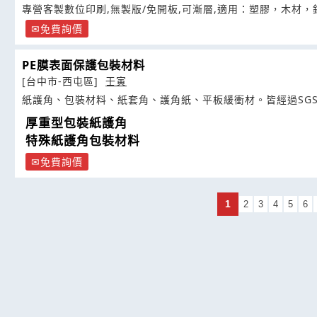
專營客製數位印刷,無製版/免開板,可漸層,適用：塑膠，木材，
免費詢價
PE膜表面保護包裝材料
[台中市-西屯區]
壬寅
紙護角、包裝材料、紙套角、護角紙、平板緩衝材。皆經過SG
厚重型包裝紙護角
特殊紙護角包裝材料
免費詢價
1
2
3
4
5
6