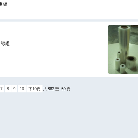
鋁板
S認證
7
8
9
10
下10頁
共
882
筆
59
頁