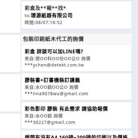
彩盒及**報**找*
璟源紙器有限公司
to:
時間:08/07:16:52
包裝印刷紙木代工的詢價
彩盒 詳談可以加LINE嗎?
來自:德OO科OO份OO公O 詢價
***ychen@detekt.com.tw
膠裝書+訂書機裝訂講義
來自:水OO銷OO公O 詢價
***nna9078wu@gmail.com
彩色影印 膠裝 有此需求 請協助報價
來自:水OO銷 詢價
***30227@gmail.com
想問有沒有A4 160磅~200磅的印刷以及價格