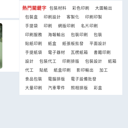
熱門關鍵字
包裝材料
彩色印刷
大圖輸出
包裝盒
印刷設計
客製化
印刷印製
手提袋
印刷
網版印刷
名片印刷
印刷服務
海報輸出
包裝印刷
包裝
貼紙印刷
紙盒
紙張板批發
平面設計
手提紙袋
電子器材
瓦楞紙箱
書籍印刷
設計
包裝代工
印刷排版
包裝設計
紙箱
代工
貼紙
紙盒印刷
影印輸出
加工
食品包裝
電腦排版
電子設備批發
大量印刷
汽車零件
照相排版
彩盒