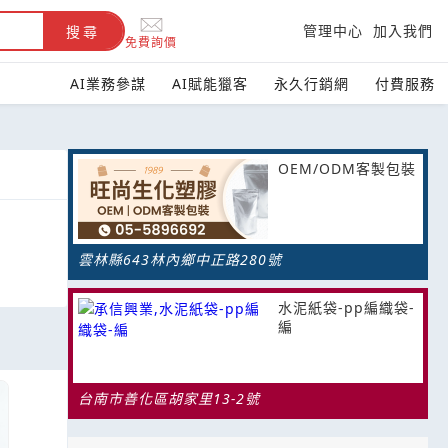
管理中心
加入我們
搜尋
免費詢價
AI業務參謀
AI賦能獵客
永久行銷網
付費服務
OEM/ODM客製包裝
雲林縣643林內鄉中正路280號
水泥紙袋-pp編織袋-
編
台南市善化區胡家里13-2號