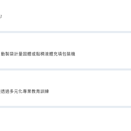
!
自動製袋計量固體或黏稠液體充填包裝機
極透過多元化專業教育訓練