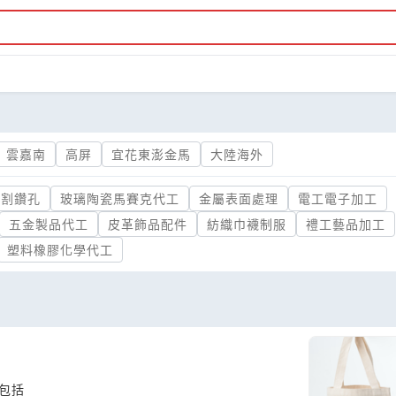
雲嘉南
高屏
宜花東澎金馬
大陸海外
切割鑽孔
玻璃陶瓷馬賽克代工
金屬表面處理
電工電子加工
五金製品代工
皮革飾品配件
紡織巾襪制服
禮工藝品加工
塑料橡膠化學代工
包括