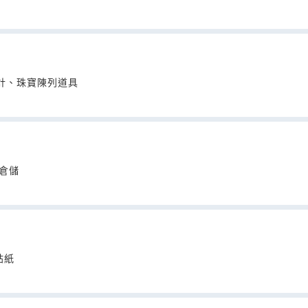
計、珠寶陳列道具
(倉儲
貼紙