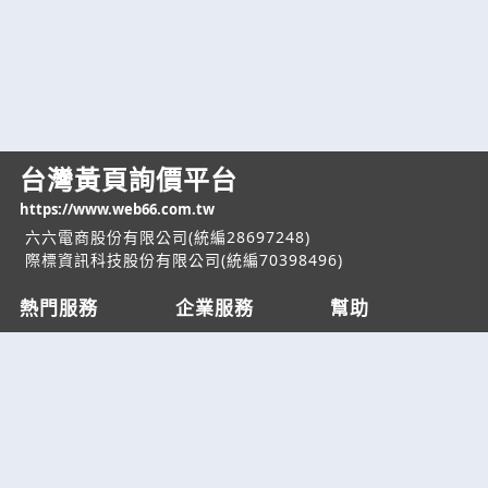
台灣黃頁詢價平台
https://www.web66.com.tw
六六電商股份有限公司(統編28697248)
際標資訊科技股份有限公司(統編70398496)
熱門服務
企業服務
幫助
找服務
付費服務
客服中心
找產品
加入我們
服務條款/隱私權
政策
產業資訊
管理中心
要報價