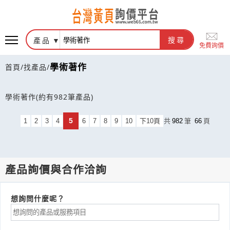
產品
搜尋
免費詢價
學術著作
首頁
/
找產品
/
學術著作
(約有982筆產品)
5
1
2
3
4
6
7
8
9
10
下10頁
共
982
筆
66
頁
產品詢價與合作洽詢
想詢問什麼呢？