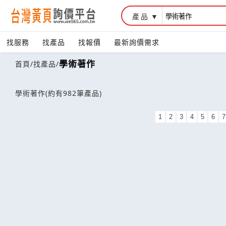
產品
找服務
找產品
找報價
最新詢價需求
學術著作
首頁
/
找產品
/
學術著作
(約有982筆產品)
1
2
3
4
5
6
7