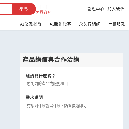
管理中心
加入我們
搜尋
免費詢價
AI業務參謀
AI賦能獵客
永久行銷網
付費服務
產品詢價與合作洽詢
想詢問什麼呢？
需求說明