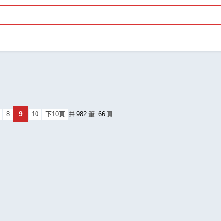
9
8
10
下10頁
共
982
筆
66
頁