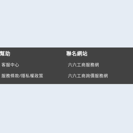
幫助
聯名網站
客服中心
六六工商服務網
服務條款/隱私權政策
六六工商詢價服務網
JB產品網
六六黃頁
台灣黃頁｜求報價
B2BKO
BNI夥伴引薦網