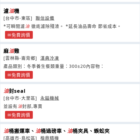
濾
油
機
[台中市-東區]
聯信設備
*可瞬間濾
油
徹底濾除殘渣。 *延長油品壽命 節省成本。
免費詢價
麻
油
雞
[雲林縣-崙背鄉]
漢典冷凍
產品類別：冬季養生餐類重量：300±20內容物：
免費詢價
油
封seal
[台中市-大里區]
永鎰機械
並設有
油
封部,專賣
免費詢價
油
桶搬運車、
油
桶過磅車、
油
桶夾具、蜈蚣夾
[高雄市-鳥松區]
楷鼎精機