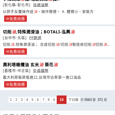
[彰化縣-彰化市]
信順油壓
以把手反覆操作送
油
，操作簡便。 4. 體積小、安裝方
免費詢價
切削
油
,特殊潤滑油；BOTALI-泓興
油
[台中市-北區]
PP跑道
切削
油
,特殊潤滑油； 合成切削
油
/切削
油
製造商切削
油
切削
油
BOTALI-泓興油品/
免費詢價
奧利塔橄欖油 玄米
油
葵花
油
[基隆市-中正區]
彣昌國際
義大利原裝原瓶進口,台灣市佔率第一進口油品
免費詢價
10
1
2
3
4
5
6
7
8
9
下10頁
共
5563
筆
371
頁