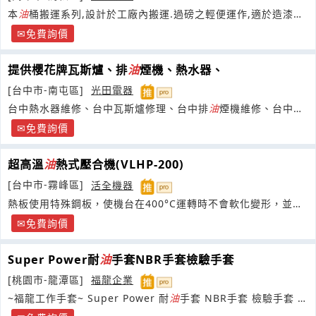
本
油
桶搬運系列,設計於工廠內搬運.過磅之輕便運作,適於造漆廠.
化工廠.製藥廠.燃料廠.礦
油
廠.樹脂業等之廠內流程作業
免費詢價
提供櫻花牌瓦斯爐、排
油
煙機、熱水器、
[台中市-南屯區]
光田電器
台中熱水器維修、台中瓦斯爐修理、台中排
油
煙機維修、台中廚
具修理 04-23275438廚房設備,大台中各大廠牌熱水器維理
免費詢價
超高溫
油
熱式壓合機(VLHP-200)
[台中市-霧峰區]
活全機器
熱板使用特殊鋼板，使機台在400°C運轉時不會軟化變形，並經
過多道加工研磨
免費詢價
Super Power耐
油
手套NBR手套檢驗手套
[桃園市-龍潭區]
福龍企業
~福龍工作手套~ Super Power 耐
油
手套 NBR手套 檢驗手套 橡
膠手套 (100入)優惠價