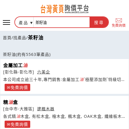
產品
搜尋
免費詢價
茶籽油
首頁
/
找產品
/
茶籽油
(約有5563筆產品)
金屬加工
油
[彰化縣-彰化市]
六美企
本公司成立逾三十年,專門銷售:金屬加工
油
ˋ極壓添加劑ˋ特級切研
削液ˋ強力攻牙
油
ˋ防銹
油
精ˋ壓板
油
ˋ特殊清潔劑
免費詢價
精
油
盒
[台中市-大雅區]
建楓木器
各式精
油
木盒, 有松木盒, 檜木盒, 楓木盒, OAK木盒, 纖維板木
盒, 加活動式格板, 都是按照所精
油
瓶的尺寸規格製做與設計
免費詢價