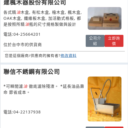
建楓木器股份有限公司
各式精
油
木盒, 有松木盒, 檜木盒, 楓木盒,
OAK木盒, 纖維板木盒, 加活動式格板, 都
是按照所精
油
瓶的尺寸規格製做與設計
電話:04-25664201
公司介
立即詢
紹
價
位於台中市的供貨商
您是這個廠商/供應商的擁有者?
修改資料
聯信不銹鋼有限公司
*可瞬間濾
油
徹底濾除殘渣。 *延長油品壽
命 節省成本。
電話:04-22137938