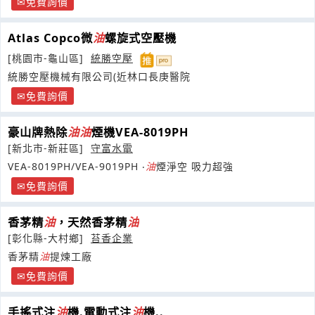
免費詢價
Atlas Copco微
油
螺旋式空壓機
[桃園市-龜山區]
統勝空壓
統勝空壓機械有限公司(近林口長庚醫院
免費詢價
豪山牌熱除
油
油
煙機VEA-8019PH
[新北市-新莊區]
守富水電
VEA-8019PH/VEA-9019PH ‧
油
煙淨空 吸力超強
免費詢價
香茅精
油
，天然香茅精
油
[彰化縣-大村鄉]
苔香企業
香茅精
油
提煉工廠
免費詢價
手搖式注
油
機.電動式注
油
機..