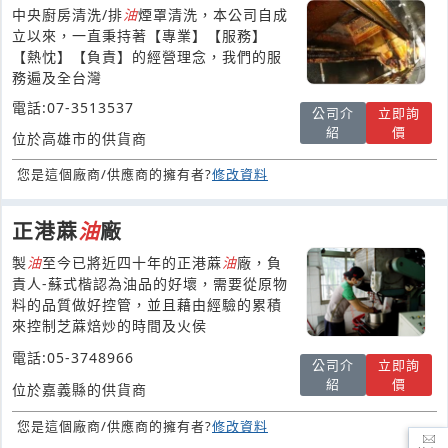
清洗-
油
煙罩清洗-
油
煙管路清洗
中央廚房清洗/排
油
煙罩清洗，本公司自成
立以來，一直秉持著【專業】【服務】
【熱忱】【負責】的經營理念，我們的服
務遍及全台灣
電話:07-3513537
公司介
立即詢
紹
價
位於高雄市的供貨商
您是這個廠商/供應商的擁有者?
修改資料
正港蔴
油
廠
製
油
至今已將近四十年的正港蔴
油
廠，負
責人-蘇式楷認為油品的好壞，需要從原物
料的品質做好控管，並且藉由經驗的累積
來控制芝蔴焙炒的時間及火侯
電話:05-3748966
公司介
立即詢
紹
價
位於嘉義縣的供貨商
您是這個廠商/供應商的擁有者?
修改資料