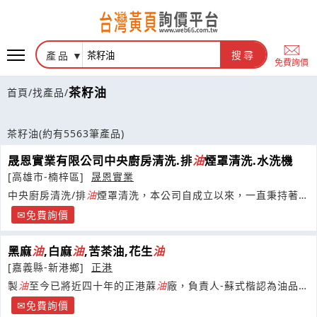
產品
搜尋
免費詢價
茶籽油
首頁
/
找產品
/
茶籽油
(約有5563筆產品)
晟恩實業有限公司中央廚房清洗.排
油
煙罩清洗.水洗機
[高雄市-楠梓區]
晟恩實業
中央廚房清洗/排
油
煙罩清洗，本公司自成立以來，一直秉持著
【專業】【服務】【熱忱】【負責】的經營理念，我們的服務遍
免費詢價
及全台灣
黑麻
油
,白麻
油
,苦茶油,花生
油
[嘉義縣-新港鄉]
正港
製
油
至今已將近四十年的正港蔴
油
廠，負責人-蘇式楷認為油品的
好壞，需要從原物料的品質做好控管，並且藉由經驗的累積來控
免費詢價
制芝蔴焙炒的時間及火侯