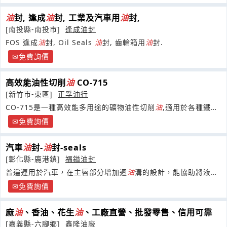
油
封, 逢成
油
封, 工業及汽車用
油
封,
[南投縣-南投市]
逢成油封
FOS 逢成
油
封, Oil Seals
油
封, 齒輪箱用
油
封.
免費詢價
高效能油性切削
油
CO-715
[新竹市-東區]
正孚油行
CO-715是一種高效能多用途的礦物油性切削
油
,適用於各種鐵金
屬及鋁合金、不鏽鋼等輕至中負荷切削,優異的切削能力有效促進
免費詢價
成品表面光澤
汽車
油
封-
油
封-seals
[彰化縣-鹿港鎮]
福鎰油封
普遍運用於汽車，在主唇部分增加迴
油
溝的設計，能協助將液體
油脂持續吸附於
油
封主唇，保持潤滑。
免費詢價
麻
油
、香油、花生
油
、工廠直營、批發零售、信用可靠
[嘉義縣-六腳鄉]
鑫隆油廠