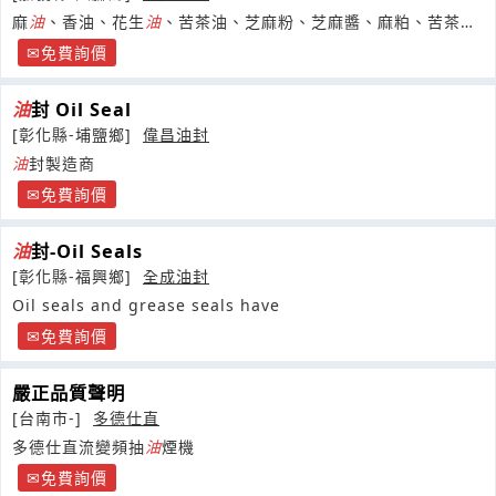
麻
油
、香油、花生
油
、苦茶油、芝麻粉、芝麻醬、麻粕、苦茶粕
等批發零售
免費詢價
油
封 Oil Seal
[彰化縣-埔鹽鄉]
偉昌油封
油
封製造商
免費詢價
油
封-Oil Seals
[彰化縣-福興鄉]
全成油封
Oil seals and grease seals have
免費詢價
嚴正品質聲明
[台南市-]
多德仕直
多德仕直流變頻抽
油
煙機
免費詢價