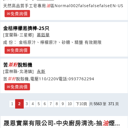
天然高品質手工皂專用
油
區Normal002falsefalsefalseEN-US
免費詢價
金桔檸檬易擠棒-25只
[宜蘭縣-三星鄉]
慕鈺華
成 份： 金桔原汁、檸檬原汁、砂糖、精鹽 有效期限
免費詢價
苦
茶籽
脫殼機
[雲林縣-北港鎮]
永新
苦
茶籽
脫殼機,電壓110/220V電話:0937762294
免費詢價
2
1
3
4
5
6
7
8
9
10
下10頁
共
5563
筆
371
頁
晟恩實業有限公司-中央廚房清洗-抽
油
煙機