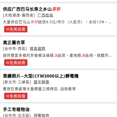
供应广西巴马长寿之乡山
茶籽
[大陸港澳-廣西省]
广西桂铭
大量供应巴马山
茶籽
统货8.5元/市斤（人民币），水份12%，含
油
量34-35%，出油率28%。
免費詢價
真正薰衣草
[台中市-西區]
樸真國際
提供豐富多樣的芳香療法級精
油
品質、產地精
油
品項，挑戰市場
的最低價！
免費詢價
業績照片--大型(CFM3000以上)靜電機
[新北市-三峽區]
震宇靜電
應用在需處理大量煙量之燒烤店..自助餐等
免費詢價
手工皂植物油
[台中市-北屯區]
璟騰植物