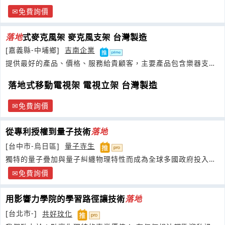
免費詢價
落地
式麥克風架 麥克風支架 台灣製造
[嘉義縣-中埔鄉]
吉南企業
提供最好的產品、價格、服務給貴顧客，主要產品包含樂器支
架、譜架
落地式移動電視架 電視立架 台灣製造
免費詢價
從專利授權到量子技術
落地
[台中市-烏日區]
量子寺生
獨特的量子疊加與量子糾纏物理特性而成為全球多國政府投入重
點資源的研發科技
免費詢價
用影響力學院的學習路徑讓技術
落地
[台北市-]
共好玟化