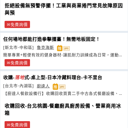
拒絕設備無預警停擺！工業與商業捲門常見故障原因
與預
免費詢價
任何場地都能打造拳擊擂臺！無需地板固定！
[新北市-中和區]
魯克海斯
簡單專業+輕便有效的健身器材-讓肌耐力訓練成為日常，運動活
化細胞
免費詢價
收購-
落地
式-桌上型-日本冷藏料理台-卡不里台
[台北市-內湖區]
廚達人
【廚達人餐飲設備行】收購回收買賣二手中古各式餐廳設備、營
業商用冰箱
收購回收-台北桃園-餐廳廚具廚房設備、營業商用冰
箱
免費詢價