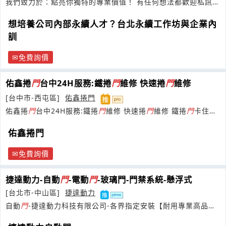
我們致力於：點亮你獨特的專業價值！ 有任何想法都歡迎私訊或
留言告訴我們
想培養公司內部永續人才？台北永續工作坊與企業內
訓
免費詢價
佑鑫捲
門
台中24H服務:鐵捲
門
維修 快速捲
門
維修
[台中市-西屯區]
佑鑫捲門
佑鑫捲
門
台中24H服務:鐵捲
門
維修 快速捲
門
維修 鐵捲
門
卡住緊
急搶修0928969222
佑鑫捲門
免費詢價
捷達動力-自動
門
-電動
門
-玻璃門-門禁系統-懸浮式
[台北市-中山區]
捷達動力
自動
門
-捷達動力科技有限公司-各界指定安裝【耐用專業高品
質】