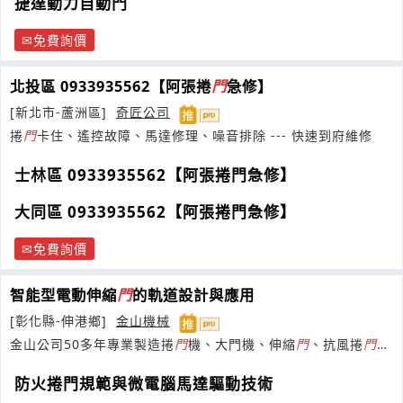
捷達動力自動門
免費詢價
北投區 0933935562【阿張捲
門
急修】
[新北市-蘆洲區]
奇匠公司
捲
門
卡住、遙控故障、馬達修理、噪音排除 --- 快速到府維修
士林區 0933935562【阿張捲門急修】
大同區 0933935562【阿張捲門急修】
免費詢價
智能型電動伸縮
門
的軌道設計與應用
[彰化縣-伸港鄉]
金山機械
金山公司50多年專業製造捲
門
機、大門機、伸縮
門
、抗風捲
門
、
抗風快速捲
門
、防火捲
門
、PVC
門
防火捲門規範與微電腦馬達驅動技術