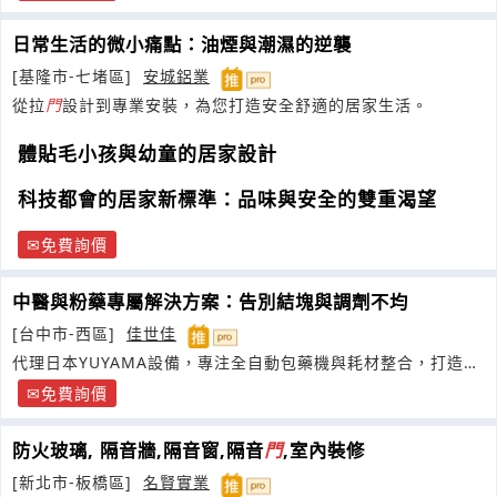
日常生活的微小痛點：油煙與潮濕的逆襲
[基隆市-七堵區]
安城鋁業
從拉
門
設計到專業安裝，為您打造安全舒適的居家生活。
體貼毛小孩與幼童的居家設計
科技都會的居家新標準：品味與安全的雙重渴望
免費詢價
中醫與粉藥專屬解決方案：告別結塊與調劑不均
[台中市-西區]
佳世佳
代理日本YUYAMA設備，專注全自動包藥機與耗材整合，打造智
慧調劑生態系
免費詢價
防火玻璃, 隔音牆,隔音窗,隔音
門
,室內裝修
[新北市-板橋區]
名賢實業