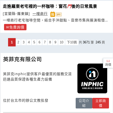
走進羅東老宅裡的一杯咖啡：窗花
門
後的日常風景
[宜蘭縣-羅東鎮]
一哩商行
一哩商行老宅咖啡空間，結合手沖甜點、音樂市集與展演租借的
複合式生活場域
免費詢價
1
2
3
4
5
6
7
8
9
10
下10頁
共
3671
筆
245
頁
英菲克有限公司
詢價
英菲克inphic提供客戶最優質的服務交貨
迅速品質保證各種生產力設備
位於台北市的辦公文教批發
公司介
立即詢
紹
價