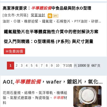
高潔淨度要求：
半導體
設備
中食品級與防水O型環
[台北市-大同區]
常富油封
油封、Ｏ環、橡膠迫緊、鐵氟龍、石棉墊片、PTF油封、矽膠管.
條
鐵氟龍墊片在半導體腐蝕性介質中的密封解決方案
從入門到精通：O型環規格 (P系列) 與尺寸測量
免費詢價
1
2
3
4
5
6
7
8
9
10
下10頁
共
10000
筆
667
頁
AOI,
半導體
設備
，wafer，鍍鋁片，氧化膜
片，氣浮導軌，花崗石構件
花崗石量規、結構件、氣浮導軌、機構組
裝、氣壓式避震器、陶瓷吸盤、
半導體
材
料