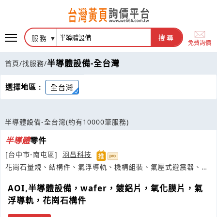
服務
搜尋
免費詢價
半導體設備-全台灣
首頁
/
找服務
/
選擇地區 :
全台灣
半導體設備-全台灣
(約有10000筆服務)
半導體
零件
[台中市-南屯區]
羽昌科技
花崗石量規、結構件、氣浮導軌、機構組裝、氣壓式避震器、陶
瓷吸盤、
半導體
材料
AOI,半導體設備，wafer，鍍鋁片，氧化膜片，氣
浮導軌，花崗石構件