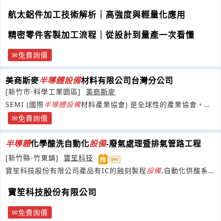
多元產業需求
航太鋁件加工技術解析｜高強度與輕量化應用
精密零件客製加工流程｜從設計到量產一次看懂
免費詢價
美商斯麥
半導體
設備
材料有限公司台灣分公司
[新竹市-科學工業園區]
美商斯麥
SEMI (國際
半導體
設備
材料產業協會) 是全球性的產業協會，致
力於於促進微電子、平面顯
免費詢價
半導體
化學酸洗自動化
設備
-廢氣處理暨排氣管路工程
[新竹縣-竹東鎮]
寶笙科技
寶笙科技股份有限公司產品有IC的蝕刻製程
設備
,自動化供酸系
統,Parts Clea
寶笙科技股份有限公司
免費詢價