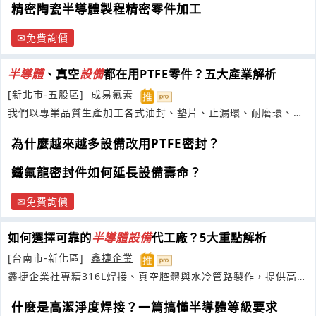
精密陶瓷半導體製程精密零件加工
免費詢價
半導體
、真空
設備
都在用PTFE零件？五大產業解析
[新北市-五股區]
成易氟素
我們以專業品質生產加工各式油封、墊片、止漏環、耐磨環、伸
縮管、
為什麼越來越多設備改用PTFE密封？
鐵氟龍密封件如何延長設備壽命？
免費詢價
如何選擇可靠的
半導體
設備
代工廠？5大重點解析
[台南市-新化區]
鑫捷企業
鑫捷企業社專精316L焊接、真空腔體與水冷管路製作，提供高潔
淨耐腐蝕
半導體
設備
精密加工服務
什麼是高潔淨度焊接？一篇搞懂半導體等級要求