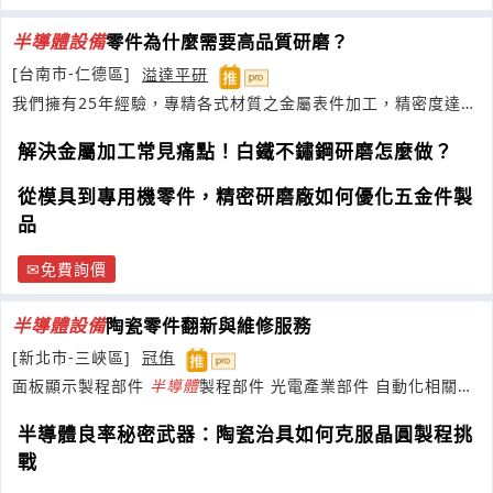
半導體
設備
零件為什麼需要高品質研磨？
[台南市-仁德區]
溢達平研
我們擁有25年經驗，專精各式材質之金屬表件加工，精密度達
5μm
解決金屬加工常見痛點！白鐵不鏽鋼研磨怎麼做？
從模具到專用機零件，精密研磨廠如何優化五金件製
品
免費詢價
半導體
設備
陶瓷零件翻新與維修服務
[新北市-三峽區]
冠侑
面板顯示製程部件
半導體
製程部件 光電產業部件 自動化相關部
件 醫療相關部件
半導體良率秘密武器：陶瓷治具如何克服晶圓製程挑
戰