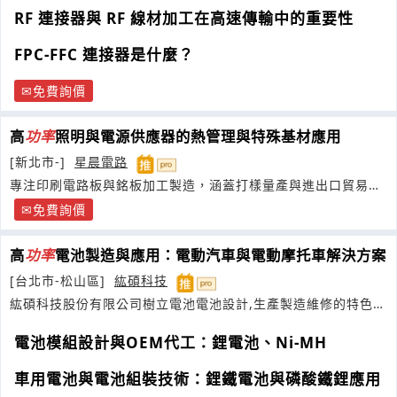
RF 連接器與 RF 線材加工在高速傳輸中的重要性
FPC-FFC 連接器是什麼？
免費詢價
高
功率
照明與電源供應器的熱管理與特殊基材應用
[新北市-]
星晨電路
專注印刷電路板與銘板加工製造，涵蓋打樣量產與進出口貿易的
一站式服務
免費詢價
高
功率
電池製造與應用：電動汽車與電動摩托車解決方案
[台北市-松山區]
紘碩科技
紘碩科技股份有限公司樹立電池電池設計,生產製造維修的特色,
並建立客戶與廠商間互動企業
電池模組設計與OEM代工：鋰電池、Ni-MH
車用電池與電池組裝技術：鋰鐵電池與磷酸鐵鋰應用