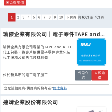
免費詢價
1
2
3
4
5
6
7
8
9
10
下10頁
共
6033
筆
403
頁
瑜傑企業有限公司｜電子零件TAPE and
REEL捲帶載帶包裝代工
瑜傑企業有限公司專業的TAPE and REEL
代工包裝，為客戶提供電子零件專業包裝
代工服務及銷售包裝材料如
公司介
立即詢
位於新北市的電工電子加工
紹
價
您是這個廠商/供應商的擁有者?
修改資料
連靖企業股份有限公司