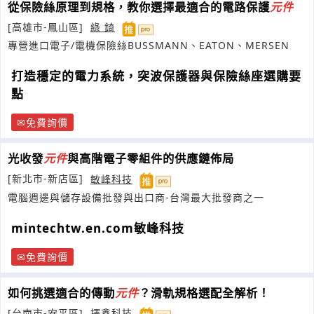
從保險絲原理到規格，教你選擇最適合的電路保護
元件
[高雄市-鳳山區]
綠 錡
專營進口電子/電機保險絲BUSSMANN、EATON、MERSEN
打造穩定的電力系統，突波保護器與保險絲座選購要
點
免費詢價
光收發
元件
與高階電子零組件的供應鏈佈局
[新北市-新店區]
敏峰科技
電腦週邊與儲存設備批發與出口商-台灣最大批發商之一
mintechtw.en.com敏峰科技
免費詢價
如何挑選適合的傳動
元件
？滑軌規格選配全解析！
[台南市-安平區]
擇鑫科技