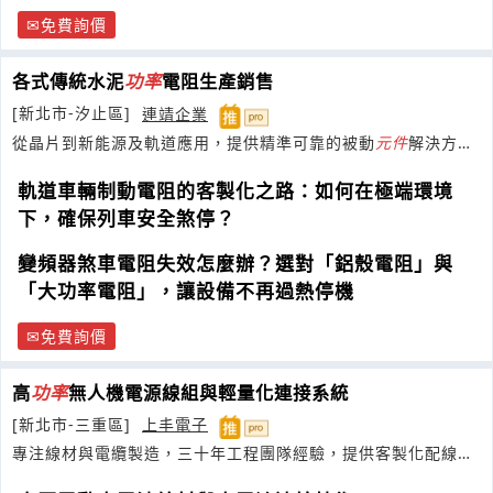
免費詢價
各式傳統水泥
功率
電阻生產銷售
[新北市-汐止區]
連靖企業
從晶片到新能源及軌道應用，提供精準可靠的被動
元件
解決方
案。
軌道車輛制動電阻的客製化之路：如何在極端環境
下，確保列車安全煞停？
變頻器煞車電阻失效怎麼辦？選對「鋁殼電阻」與
「大功率電阻」，讓設備不再過熱停機
免費詢價
高
功率
無人機電源線組與輕量化連接系統
[新北市-三重區]
上丰電子
專注線材與電纜製造，三十年工程團隊經驗，提供客製化配線與
零組件整合服務