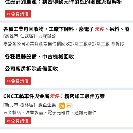
從設計到量產：精密傳動元件製造的關鍵流程解析
免費詢價
各種工業可回收物，工廠下腳料、廢電子
元件
、呆料、廢
[高雄市-仁武區]
力程辦公
專營各公司企業資產設備估價回收拆除工廠@拆除工廠 @拆除廠
房@
各種機器設備、中古機械回收
公司廠房拆除設備回收
免費詢價
CNC工藝車件與金屬
元件
：精密加工最佳方案
[新北市-樹林區]
鋒亞企業
五金製品、注塑製品、電子元器件、通訊元器件
免費詢價