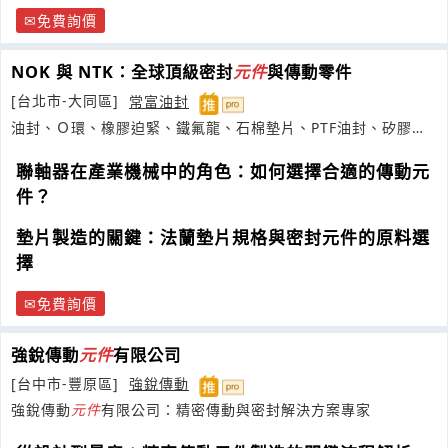
免費詢價
NOK 與 NTK：全球頂級密封
元件
與傳動零件
[台北市-大同區]
常富油封
油封、Ｏ環、橡膠迫緊、鐵氟龍、石棉墊片、PTF油封、矽膠管.
條
聯軸器在產業機械中的角色：如何選擇合適的傳動元
件？
墊片製造的關鍵：法蘭墊片規格與密封元件的原料選
擇
免費詢價
強銳傳動
元件
有限公司
[台中市-豐原區]
強銳傳動
強銳傳動
元件
有限公司：精密傳動與密封解決方案專家