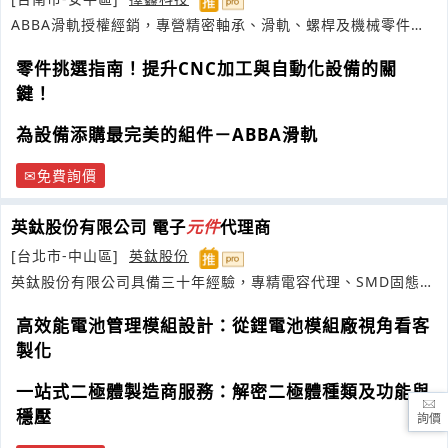
ABBA滑軌授權經銷，專營精密軸承、滑軌、螺桿及機械零件整
合服務
零件挑選指南！提升CNC加工與自動化設備的關
鍵！
為設備添購最完美的組件－ABBA滑軌
免費詢價
英鈦股份有限公司 電子
元件
代理商
[台北市-中山區]
英鈦股份
英鈦股份有限公司具備三十年經驗，專精電容代理、SMD固態電
容與整流二極體
高效能電池管理模組設計：從鋰電池模組廠視角看客
製化
一站式二極體製造商服務：解密二極體種類及功能與
穩壓
詢價