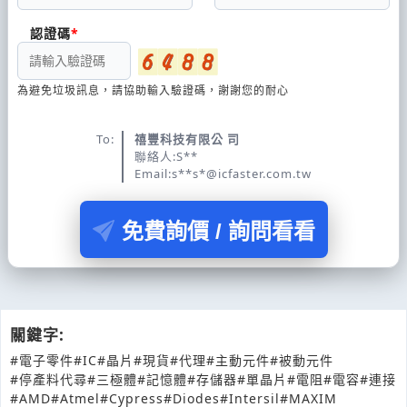
認證碼
為避免垃圾訊息，請協助輸入驗證碼，謝謝您的耐心
To:
禧豐科技有限公 司
聯絡人:S**
Email:s**s*@icfaster.com.tw
免費詢價 / 詢問看看
關鍵字:
#電子零件
#IC
#晶片
#現貨
#代理
#主動元件
#被動元件
#停產料代尋
#三極體
#記憶體
#存儲器
#單晶片
#電阻
#電容
#連接
#AMD
#Atmel
#Cypress
#Diodes
#Intersil
#MAXIM