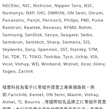
NECElec, NIC, Nichicon, Nippon Tans, NSC,
Numonyx, NXP, OKI, OMRON, ON Semi, Osram,
Panasonic, PanJit, PericonS, Philips, PMI, Pulse,
Ramtron, Realtek, Renesas, RFMD, Rohm,
Samsung, SanDisk, Sanyo, Seagate, Seiko,
Semikron, Semtech, Sharp, Siemens, SIS,
Skyworks, Sony, Spansion, SST, Stanley, STM,
Tal, TDK, TI, TOKO, Toshiba, Tyco, Uchip, VIA,
Vicor, Vishay, WD, Winbond, Wiznet, Xicor, Xilinx,
Yageo, Zarlink
禧豐科技為電子IC零組件買賣之專業通路商，例
如:Farichild, Kemet, ON Semi, Maxim, Vishay,
Atmel, TI, Bourns …等國際知名品牌之IC零組件買賣