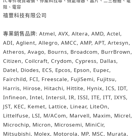
IC零件現貨報價、停產料找尋、微處理器、晶片、二三極體、電
阻、電容
禧豐科技有限公司
專業銷售品牌: Atmel, AVX, Altera, AMD, Actel,
ADI, Aglient, Allegro, AMCC, AMP, APT, Artesyn,
Atheros, Avago, Bourns, Broadcom, BurrBrown,
Citizen, Coilcraft, Crydom, Cypress, Dallas,
Datel, Diodes, ECS, Epcos, Epson, Eupec,
Fairchild, FCI, Freescale, FujiSemi, Fujitsu,
Harris, Hirose, Hitachi, Hittite, Hynix, ICS, IDT,
Infineon, Intel, Intersil, IR, ISSI, ITE, ITT, IXYS,
JST, KEC, Kemet, Lattice, Linear, LiteOn,
Littelfuse, LSI, M/ACom, Marvell, Maxim, Micrel,
Microchip, Micron, Microsemi, MiniCir,
Mitsubishi, Molex, Motorola, MP, MSC, Murata,