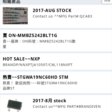
相關產品
詢價
2017-AUG STOCK
Contact us ^^MFG Part#:QCA83
賣 ON-MMBZ5242BLT1G
賣~~廠牌 : ON料號 : MMBZ5242BLT1G數
量
HOT SALE~~NXP
BRANDP/NNXPTJA1050T/CM,118NXPT
熱賣~~STGWA19NC60HD STM
熱賣！ 歡迎詢問~~~料號STGWA19NC60HD
品牌ST
2017-8月 stock
Contact us^^MFG PART#BRANDIVEN