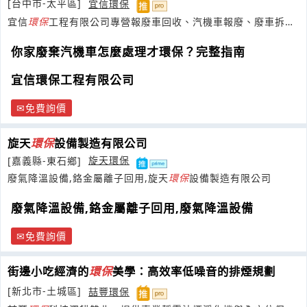
[台中市-太平區]
宜信環保
宜信
環保
工程有限公司專營報廢車回收、汽機車報廢、廢車拆
解、資源回收及一般廢棄物處理。
你家廢棄汽機車怎麼處理才環保？完整指南
宜信環保工程有限公司
免費詢價
旋天
環保
設備製造有限公司
[嘉義縣-東石鄉]
旋天環保
廢氣降溫設備,鉻金屬離子回用,旋天
環保
設備製造有限公司
廢氣降溫設備,鉻金屬離子回用,廢氣降溫設備
免費詢價
街邊小吃經濟的
環保
美學：高效率低噪音的排煙規劃
[新北市-土城區]
喆豐環保