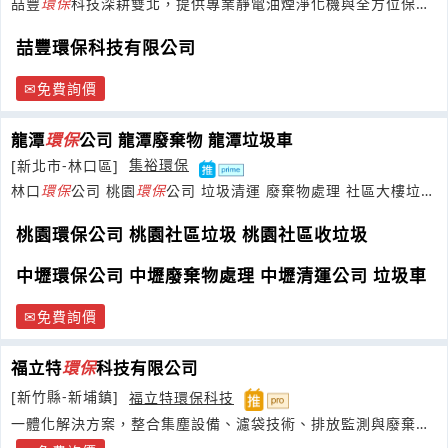
喆豐
環保
科技深耕雙北，提供專業靜電油煙淨化機與全方位保養
維修，是餐飲店家最信賴的
環保
盾牌。
喆豐環保科技有限公司
免費詢價
龍潭
環保
公司 龍潭廢棄物 龍潭垃圾車
[新北市-林口區]
集裕環保
林口
環保
公司 桃園
環保
公司 垃圾清運 廢棄物處理 社區大樓垃圾
清運
桃園環保公司 桃園社區垃圾 桃園社區收垃圾
中壢環保公司 中壢廢棄物處理 中壢清運公司 垃圾車
免費詢價
福立特
環保
科技有限公司
[新竹縣-新埔鎮]
福立特環保科技
一體化解決方案，整合集塵設備、濾袋技術、排放監測與廢棄濾
袋回收