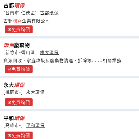
古都
環保
[台南市-仁德區]
古都環保
古都
環保
企業有限公司
免費詢價
環保
廢棄物
[新竹市-香山區]
雄大環保
資源回收、家庭垃圾及廢棄物清運、拆除等.......相關業務
免費詢價
永大
環保
[桃園市-]
永大環保
免費詢價
平和
環保
[高雄市-]
平和環保
免費詢價