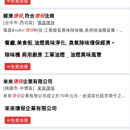
免費詢價
經濟
環保
,符合
環保
法規
[台中市-西屯區]
慎昌環保
慎昌BioAir
環保
科技:工業廢氣異味除味機,商用除油煙設備，廢
氣汙水改善工程專利設計製造
餐廳,美食街,油煙異味淨化, 臭氧除味環保經濟。
除味機 商用廚房 工業油煙 _ 油煙異味風管
免費詢價
來來
環保
企業有限公司
[桃園市-中壢區]
來來環保
來來
環保
企業有限公司成立於70年元月，由清潔社起至現今之
企業有限公司並廣招人
來來環保企業有限公司
免費詢價