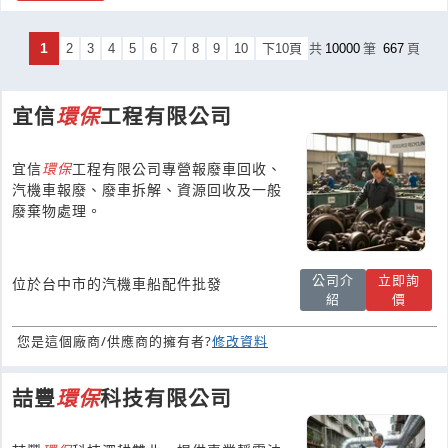
1
2
3
4
5
6
7
8
9
10
下10頁
共
10000
筆
667
頁
宜信
環保
工程有限公司
宜信
環保
工程有限公司專營報廢車回收、
汽機車報廢、廢車拆解、資源回收及一般
廢棄物處理。
公司介
立即詢
位於台中市的汽機車船配件批發
紹
價
您是這個廠商/供應商的擁有者?
修改資料
喆豐
環保
科技有限公司