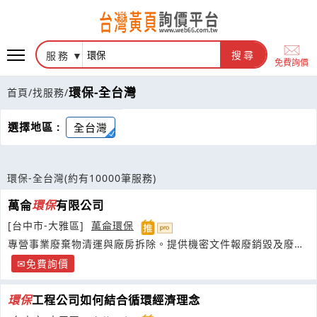
服務
搜尋
免費詢價
環保-全台灣
首頁
/
找服務
/
選擇地區 :
全台灣
環保-全台灣
(約有10000筆服務)
萬侖
環保
有限公司
[台中市-大雅區]
萬侖環保
專營事業廢棄物清運與廠房拆除。提供機密文件報廢銷毀及廢料
回收，
免費詢價
環保
工程公司如何結合循環經濟理念