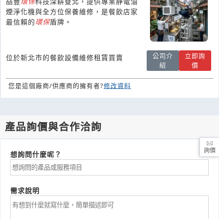
喆豐
環保
科技深耕雙北，提供專業靜電油
煙淨化機與全方位保養維修，是餐飲店家
最信賴的
環保
盾牌。
公司介
立即詢
位於新北市的餐飲設備維修租賃買賣
紹
價
您是這個廠商/供應商的擁有者?
修改資料
產品詢價與合作洽詢
詢價
想詢問什麼呢？
需求說明