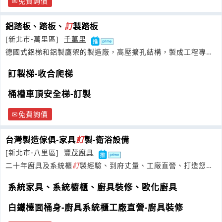
免費詢價
鋁踏板、踏板、
訂
製踏板
[新北市-萬里區]
千萬里
德國式鋁梯和鋁製鷹架的製造廠，高壓擴孔結構，製成工程專用
管狀鋁梯
訂製梯-收合爬梯
桶槽車頂安全梯-訂製
免費詢價
台灣製造傢俱-家具
訂
製-衛浴設備
[新北市-八里區]
豐茂廚具
二十年廚具及系統櫃
訂
製經驗、到府丈量、工廠直營、打造您的
專屬櫥櫃、歡迎來電洽詢
系統家具、系統櫥櫃、廚具裝修、歐化廚具
白鐵檯面桶身-廚具系統櫃工廠直營-廚具裝修