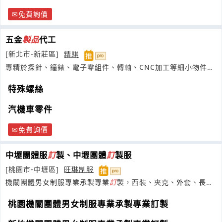
免費詢價
五金
製品
代工
[新北市-新莊區]
精騏
專精於探針、鐘錶、電子零組件、轉軸、CNC加工等細小物件之
研發車製
特殊螺絲
汽機車零件
免費詢價
中壢團體服
訂
製、中壢團體
訂
製服
[桃園市-中壢區]
旺琳制服
機關團體男女制服專業承製專業
訂
製，西裝、夾克、外套、長
褲、帽子、背心、休閒服、運動服、套裝
桃園機關團體男女制服專業承製專業訂製