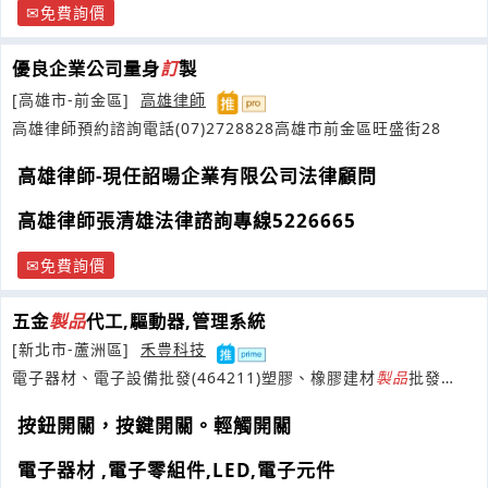
免費詢價
優良企業公司量身
訂
製
[高雄市-前金區]
高雄律師
高雄律師預約諮詢電話(07)2728828高雄市前金區旺盛街28
高雄律師-現任詔暘企業有限公司法律顧問
高雄律師張清雄法律諮詢專線5226665
免費詢價
五金
製品
代工,驅動器,管理系統
[新北市-蘆洲區]
禾豊科技
電子器材、電子設備批發(464211)塑膠、橡膠建材
製品
批發
(461915)
按鈕開關，按鍵開關。輕觸開關
電子器材 ,電子零組件,LED,電子元件