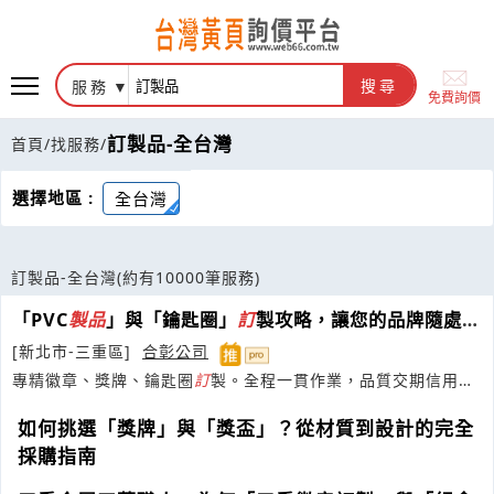
服務
搜尋
免費詢價
訂製品-全台灣
首頁
/
找服務
/
選擇地區 :
全台灣
訂製品-全台灣
(約有10000筆服務)
「PVC
製品
」與「鑰匙圈」
訂
製攻略，讓您的品牌隨處可
見
[新北市-三重區]
合彰公司
專精徽章、獎牌、鑰匙圈
訂
製。全程一貫作業，品質交期信用保
證。
如何挑選「獎牌」與「獎盃」？從材質到設計的完全
採購指南