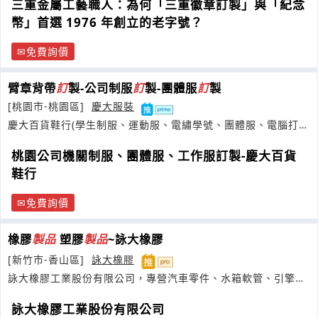
三重金屬工藝職人：為何「三重徽章訂製」與「紀念
幣」首選 1976 年創立的老字號？
免費詢價
臂章背帶
訂
製-公司制服
訂
製-團體服
訂
製
[桃園市-桃園區]
慶大服裝
慶大百貨鞋行(學生制服、運動服、電繡學號、團體服、電腦打版
專業電繡
桃園公司機關制服、團體服、工作服訂製-慶大百貨
鞋行
免費詢價
橡膠
製品
塑膠
製品
~詠大橡膠
[新竹市-香山區]
詠大橡膠
詠大橡膠工業股份有限公司，專營汽車零件、水箱軟管、引擎腳
墊、剎車軟管
詠大橡膠工業股份有限公司