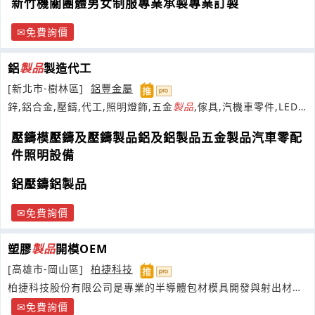
新竹機關團體男女制服專業承製專業訂製
免費詢價
鋁
製品
製造代工
[新北市-樹林區]
鋁豐金屬
鋅,鋁合金,壓鑄,代工,照明燈飾,五金
製品
,傢具,汽機車零件,LED
燈具,等
壓鑄模壓鑄及壓鑄製品鋁及鋁製品五金製品汽車零配
件照明設備
鋁壓鑄鋁製品
免費詢價
塑膠
製品
開模OEM
[高雄市-岡山區]
柏捷科技
柏捷科技股份有限公司是專業的半導體包材模具開發與射出材料
廠。提供專業的
免費詢價