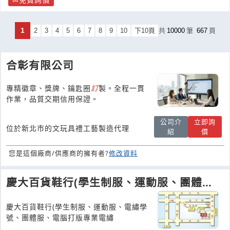
1
2
3
4
5
6
7
8
9
10
下10頁
共
10000
筆
667
頁
合彰有限公司
專精徽章、獎牌、鑰匙圈
訂
製。全程一貫
作業，品質交期信用保證。
公司介
立即詢
位於新北市的文玩具禮工藝製造代理
紹
價
您是這個廠商/供應商的擁有者?
修改資料
慶大百貨鞋行(學生制服、運動服、團體
服、繡學號、電繡Logo、
慶大百貨鞋行(學生制服、運動服、電繡學
號、團體服、電腦打版專業電繡