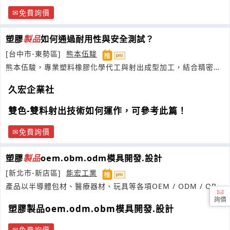
免費詢價
塑膠
製品
如何通過耐用性與安全測試？
[台中市-東勢區]
熊本伍駿
熊本伍駿，專業塑料橡膠化學代工與射出成型加工，結合精密技
術與高效生產
久宏企業社
雙色-雙料射出技術如何運作，可參考此篇！
免費詢價
塑膠
製品
oem.obm.odm模具開發.設計
[新北市-新店區]
能宏工業
產品以半導體包材、醫療器材、玩具等各項OEM / ODM / OBM
塑膠
製品
詢價
塑膠製品oem.odm.obm模具開發.設計
免費詢價