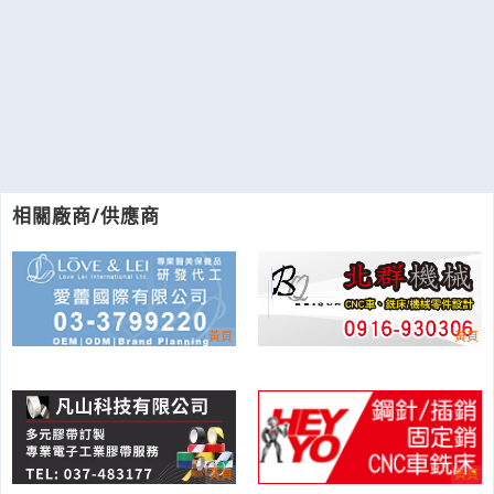
相關廠商/供應商