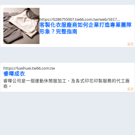
https://0286755007.tw66.com.tw/web/SEC?
postId=1353772
客製化衣服廠商如何企業打造專業團隊
形象？完整指南
https://lueihuei.tw66.com.tw
睿暉成衣
睿暉公司是一個運動休閒服加工，及各式印花印製服務的代工廠
商。