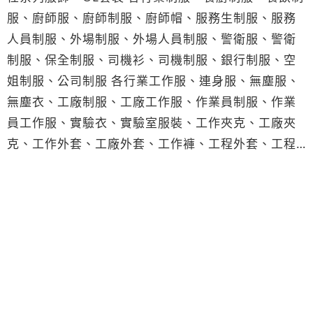
服、廚師服、廚師制服、廚師帽、服務生制服、服務
人員制服、外場制服、外場人員制服、警衛服、警衛
制服、保全制服、司機衫、司機制服、銀行制服、空
姐制服、公司制服 各行業工作服、連身服、無塵服、
無塵衣、工廠制服、工廠工作服、作業員制服、作業
員工作服、實驗衣、實驗室服裝、工作夾克、工廠夾
克、工作外套、工廠外套、工作褲、工程外套、工程
服、工程褲 短袖T恤、長袖T恤、鋪棉外套、休閒外
套、運動外套、兩件式外套、短袖襯衫、長袖襯衫、
自行車長褲、休閒褲、運動褲、休閒服、運動服 選舉
制服、選舉外套、候選人外套、選舉帽子、選舉造勢
帽子、候選人帽子、選舉背心、選舉造勢背心、候選
人背心 校服、班服、系服、社團制服、團體制服、團
體服、學生制服、學校制服、高中制服、廚師服、警
衛服、無塵系列服飾、連身服、女性系列服飾、帽子