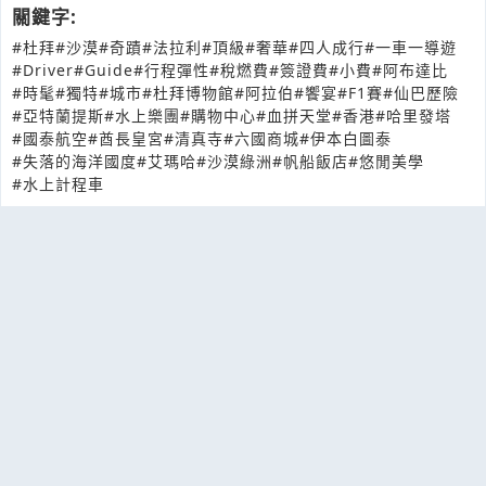
關鍵字:
#杜拜
#沙漠
#奇蹟
#法拉利
#頂級
#奢華
#四人成行
#一車一導遊
#Driver
#Guide
#行程彈性
#稅燃費
#簽證費
#小費
#阿布達比
#時髦
#獨特
#城市
#杜拜博物館
#阿拉伯
#饗宴
#F1賽
#仙巴歷險
#亞特蘭提斯
#水上樂團
#購物中心
#血拼天堂
#香港
#哈里發塔
#國泰航空
#酋長皇宮
#清真寺
#六國商城
#伊本白圖泰
#失落的海洋國度
#艾瑪哈
#沙漠綠洲
#帆船飯店
#悠閒美學
#水上計程車