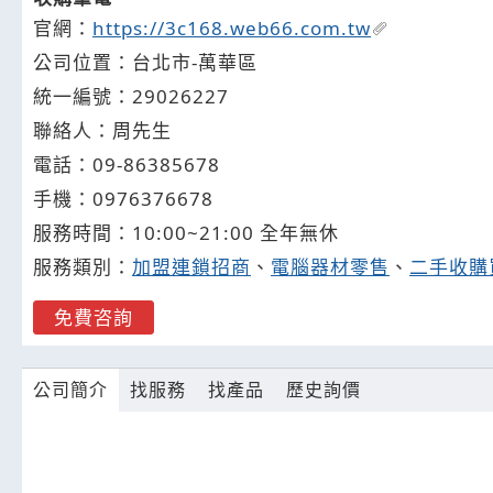
官網：
https://3c168.web66.com.tw
公司位置：台北市-萬華區
統一編號：29026227
聯絡人：周先生
電話：
09-8
6
3
8
5678
手機：
0976
3
7
6
678
服務時間：10:00~21:00 全年無休
服務類別：
加盟連鎖招商
、
電腦器材零售
、
二手收購
免費咨詢
公司簡介
找服務
找產品
歷史詢價