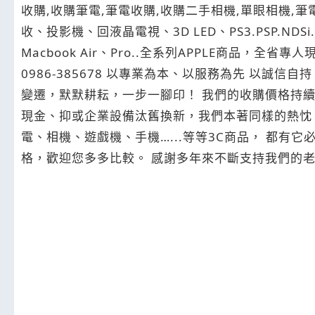
收購,收購筆電,筆電收購,收購二手相機,單眼相機,筆電
收、投影機、回液晶電視、3D LED、PS3.PSP.NDSi.
Macbook Air、Pro..全系列APPLE商品，
0986-385678 以專業為本、以服務為先 以誠信自持、以創新自許 從黑白螢幕手機、到智慧型手機；從底片相機到數位單眼！ 藍田3C，歷經不同3C產品的進化與
變遷，默默耕耘，一步一腳印！ 我們的收購價格持續領先同業，感謝全省長期的網友支持與肯定！
現金、抑或企業設備汰舊換新，我們本著同樣的熱忱
電、相機、遊戲機、手機…...等等3C商品， 都有
格，歡迎您多多比較。 感謝多年來不斷支持我們的老客戶、也期待更多網友給予我們服務的機會！ 藍田3C，是您二手3C商品買賣交流的好朋友。 服務專線0986-
385678 (支援APP、Line等軟體，歡迎使用