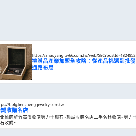
https://zhaoyang.tw66.com.tw/web/SEC?postId=1324852
禮贈品產業加盟全攻略：從產品挑選到批發
通路布局
tps://bolg.liencheng-jewelry.com.tw
聯誠收購名店
北桃園新竹高價收購勞力士鑽石~聯誠收購名店二手名錶收購~勞力士
石收購~