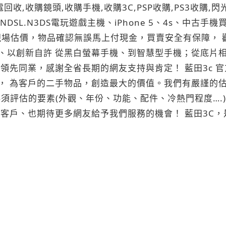
回收,收購鏡頭,收購手機,收購3C,PSP收購,PS3收購
NDSL.N3DS電玩遊戲主機、iPhone 5、4s、中古手機買賣、
全省專人現場估價，物品確認無誤馬上付現金，買賣安全有保障， 歡
 藍田3c 官方網站 http://www.ku3c.com 不管是個人出售、換
， 為客戶的二手物品，創造最大的價值。我們有嚴謹的估
它必須評估的要素(外觀、年份、功能、配件、冷熱門程度…
) 個人換機出售、換現、或是公司行號汰舊換新，一通電話全省