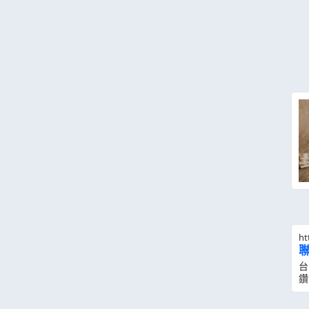
ht
台
鑽