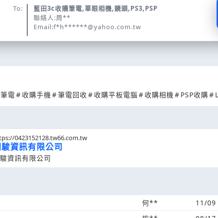
To:
藍田3c收購筆電,單眼相機,鏡頭,PS3,PSP
聯絡人:周**
Email:f*h******@yahoo.com.tw
古筆電
#
收購手機
#
筆電回收
#
收購平板電腦
#
收購相機
#
PSP收購
#
tps://0423152128.tw66.com.tw
開駿資訊有限公司
駿資訊有限公司
何**
11/09