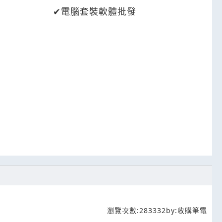
發
電腦套裝軟體批發
售
瀏覽次數:
283332
by:
收購筆電