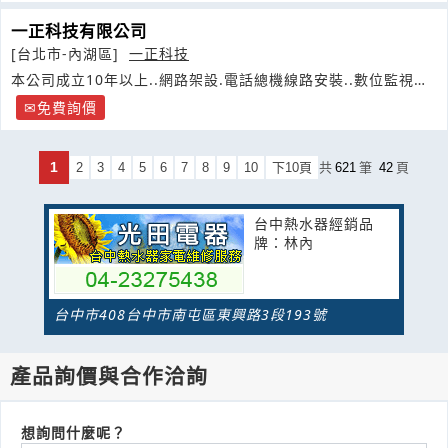
一正科技有限公司
[台北市-內湖區]
一正科技
本公司成立10年以上..網路架設.電話總機線路安裝..數位監視錄
影
免費詢價
1
2
3
4
5
6
7
8
9
10
下10頁
共
621
筆
42
頁
台中熱水器經銷品
牌：林內
台中市408台中市南屯區東興路3段193號
產品詢價與合作洽詢
想詢問什麼呢？