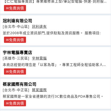
【仁仁電腦專賣店】專業維修桌上型/筆記型電腦-快速-到府服
務-
免費詢價
冠利達有限公司
[台北市-中山區]
冠利達有
並於2008年成立資訊部門,提供駐點及資訊服務。 服務項目:
免費詢價
宇林電腦專賣店
[高雄市-三民區]
宇林電腦
本商店經營的理念是「以客為尊」，專業工程師全程協助客人，
選購最符合買家需求的商品
免費詢價
蔡家國際有限公司
[台北市-中正區]
蔡家國際
蔡家國際是一家全省連鎖的流行3C數位商品及PDA專售公司。
免費詢價