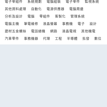
電子零組件
系統規劃
電腦組裝
電子零件
監視系統
其他資料處理
自動化
電源供應器
電腦周邊
分析及設計
電腦
零組件
客製化
管理系統
電腦主機
筆電維修
液晶螢幕
事務機
電子
設計
建材五金螺絲
電話總機
網路
液晶電視
其他機電
汽車零件
事務機器
代理
工程
半導體
批發
數位