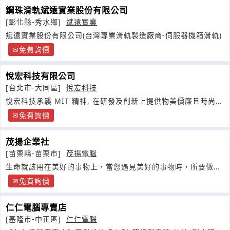
鋼珠滑軌斌遠實業股份有限公司
[彰化縣-秀水鄉]
斌遠實業
斌遠實業股份有限公司(台灣專業滑軌製造廠商-伺服器機箱滑軌)
免費詢價
悅宏科技有限公司
[台北市-大同區]
悅宏科技
悅宏科技承襲 MIT 精神, 在研發及創新上提供物美價廉且時尚兼
具的精品給消費者為我們的主旨
免費詢價
茂揚企業社
[苗栗縣-苗栗市]
茂揚電腦
生命就該用在美好的事物上，當您遇見美好的事物時，所要做的
事，就是把它分享給您四周的人
免費詢價
仁仁電腦專賣店
[基隆市-中正區]
仁仁電腦