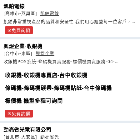
凱鉑電線
[高雄市-燕巢區]
凱鉑電線
凱鉑非常重視產品的品質和安全性 我們用心經營每一位客戶，並
提供優質的服務
免費詢價
興煜企業-收銀機
[台中市-東區]
興煜企業
收銀機POS系統-條碼機買賣服務-標價機買賣服務-04-
22130311
收銀機-收銀機專賣店-台中收銀機
條碼機-條碼機碳帶-條碼機貼紙-台中條碼機
標價機 機型多種可詢問
免費詢價
勁亮省光電有限公司
[台北市-大安區]
勁亮省光