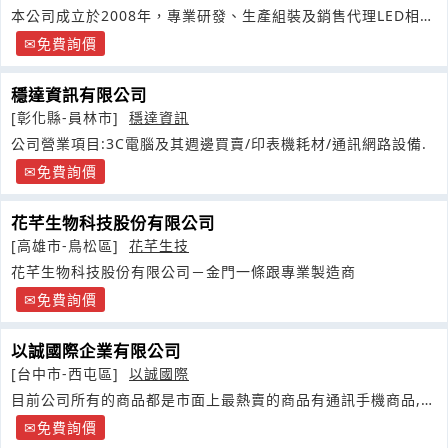
本公司成立於2008年，專業研發、生產組裝及銷售代理LED相關
應用商品主要分為主
免費詢價
穩達資訊有限公司
[彰化縣-員林市]
穩達資訊
公司營業項目:3C電腦及其週邊買賣/印表機耗材/通訊網路設備.
免費詢價
花芊生物科技股份有限公司
[高雄市-鳥松區]
花芊生技
花芊生物科技股份有限公司－金門一條跟專業製造商
免費詢價
以誠國際企業有限公司
[台中市-西屯區]
以誠國際
目前公司所有的商品都是市面上最熱賣的商品有通訊手機商品,有
保健商品
免費詢價