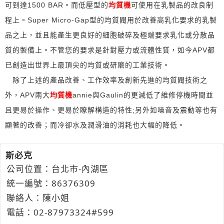
可到達1500 BAR。而低壓型的
均質機
可使用在乳製品的改良制
程上。Super Micro-Gap型的均質閥用於改善高乳化要求的乳製
品之上，並且能產生更良好的細胞破碎及極端要求乳化或分散品
質的製備上。不管您的要求是針對壓力或流體性質，如今APV都
已創造出世界上最頂尖的均質或研磨的工業技術。
除了上述的產品改善、工作效率及創新先進的均質閥技術之
外，APV兩大
均質機
annie與Gaulin的更減低了維修停機時間並
且更易於操作、更易於瞭解構造的特性;另外如噪音及震動等也有
顯著的改善；而冷卻水及潤滑油的消耗也大幅的降低。
斯必克
公司位置：台北市-內湖區
統一編號：86376309
聯絡人：陳小姐
電話：
02-8
7
9
7
3324#599