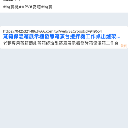
#均質機
#APV
#安培
#均質
https://0425321486.tw66.com.tw/web/SEC?postId=949654
蒸箱保溫箱展示櫃發酵箱蒸台攪拌機工作桌出爐架蒸
食機
老麵專用蒸箱節能蒸箱經濟型蒸箱展示櫃發酵箱保溫箱工作台