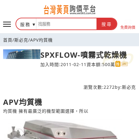
台灣黃頁詢價平台
服務
搜尋
免費詢價
首頁
/
斯必克
/
APV均質機
SPXFLOW-噴霧式乾燥機
加入時間:2011-02-11
資本額:500萬
瀏覽次數:
2272
by:
斯必克
APV均質機
均質機 擁有最廣泛的機型範圍選擇，所以