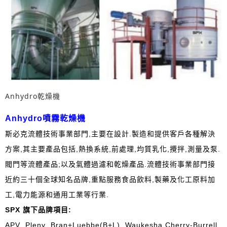
Anhydro乾燥機
Anhydro噴霧乾燥機
斯必克流體技術事業部門,主要在設計.製造和提供客戶各種解決
方案,其主要產品包括,熱換系統,前處理,均質乳化,攪拌,測量及泵.
閥門等流體產品;以及氣體過濾和乾燥產品.流體技術事業部門接
近約三十個全球知名品牌,重點服務食品飲料,製藥及化工原料加
工,電力能源和通用工業等行業.
SPX
旗下品牌項目
:
APV .Pleny .Bran+Luebbe(B+L), Waukesha Cherry-Burrell.