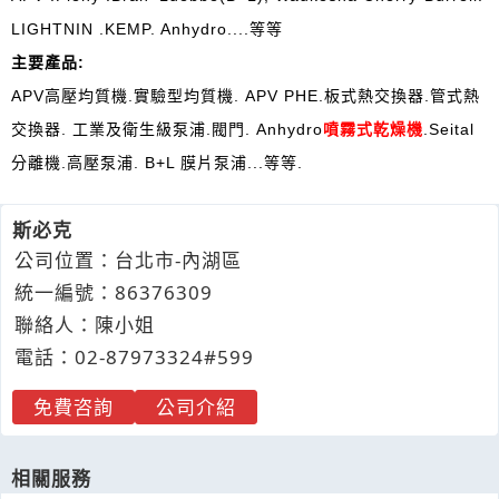
LIGHTNIN .KEMP. Anhydro....等等
主要產品
:
APV高壓均質機.實驗型均質機. APV PHE.板式熱交換器.管式熱
交換器. 工業及衛生級泵浦.閥門. Anhydro
噴霧式乾燥機
.Seital
分離機.高壓泵浦. B+L 膜片泵浦...等等.
斯必克
公司位置：台北市-內湖區
統一編號：86376309
聯絡人：陳小姐
電話：
02-8
7
9
7
3324#599
免費咨詢
公司介紹
相關服務