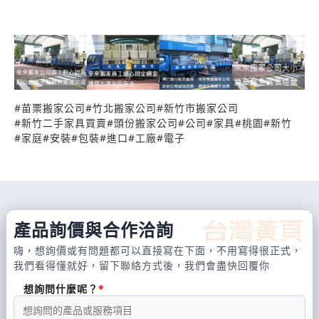
紙，保麗龍等將箱內空隙填滿。 （三）家具，櫥櫃，
桌子等之抽屜，拉門等容易滑動的部分，請先將其上
鎖或以膠帶黏貼固定。櫥櫃裡的移動玻璃隔板必須先
拆下另外打包避免搬運中打破(上鎖後鑰匙請妥善保管.
最好集中) 。 （四）貴重物品，文件等請自行攜帶搬
#
苗栗搬家公司
#
竹北搬家公司
#
新竹市搬家公司
#
新竹二手家具買賣
#
頭份搬家公司
#
公司
#
家具
#
桃園
#
新竹
運，古董，傢俱，飾品等貴重物件，必須先告知搬運
#
家庭
#
安裝
#
包裝
#
進口
#
工廠
#
電子
人員自行考量是否加以投保。 （五）仔細勘查新宅
處，電梯，樓梯及自宅門口之大小，是否有超大之物
品傢俱無法進入之疑慮。(來來搬家公司配合專業搬遷
吊車服務，讓顧客的鋼琴超大家具皆能搬遷順利。)
產品詢價與合作洽詢
（六）冰箱在搬運前5~6小時前，先行退冰清除，若
嗨，想詢價或有問題都可以直接寫在下面，不用寫得很正式，
有冷凍食
我們看得懂就好，留下聯絡方式後，我們會盡快回覆你
想詢問什麼呢？