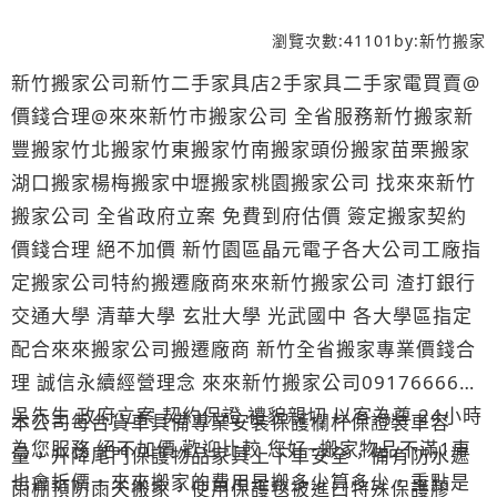
瀏覽次數:
41101
by:
新竹搬家
新竹搬家公司新竹二手家具店2手家具二手家電買賣@
價錢合理@來來新竹市搬家公司 全省服務新竹搬家新
豐搬家竹北搬家竹東搬家竹南搬家頭份搬家苗栗搬家
湖口搬家楊梅搬家中壢搬家桃園搬家公司 找來來新竹
搬家公司 全省政府立案 免費到府估價 簽定搬家契約
價錢合理 絕不加價 新竹園區晶元電子各大公司工廠指
定搬家公司特約搬遷廠商來來新竹搬家公司 渣打銀行
交通大學 清華大學 玄壯大學 光武國中 各大學區指定
配合來來搬家公司搬遷廠商 新竹全省搬家專業價錢合
理 誠信永續經營理念 來來新竹搬家公司0917666696
吳先生 政府立案 契約保證 禮貌親切 以客為尊 24小時
本公司每台貨車具備專業安裝保護欄杆保證裝車容
為您服務 絕不加價 歡迎比較 您好~搬家物品不滿1車
量，升降尾門保護物品家具上下車安全，備有防水遮
也會折價，來來搬家的費用是搬多少算多少，重點是
雨棚預防雨天搬家，使用保護毯被進口特殊保護膠