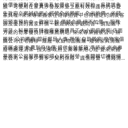
估價後絕對不會事後亂加價也可簽訂契約，吳建雄先
膜，可使用在家具沙發及床墊上能有效保護你的心愛
生政府立案誠信用心經營全省搬家，全省詢價，省錢
家具喔!!來來專業搬家在奇摩拍賣中也有穩定的網友客
回頭車預約中，歡迎比較 價錢合理 絕不加價。 服務
源及優良的搬家評價，歡迎網友參觀問答，請點選下
項目：科學園區特約廠商搬遷員工大小家庭搬家ˋ店面
方處的奇摩優良評價推薦網站: 來來專業搬家公司 無
搬移ˋ公司遷廠ˋ銀行郵局人事 搬運ˋ自助搬家ˋ廢物家俱
論公司住宅搬移~遷廠~家庭物品搬運~廢棄家具清運~
清運處理ˋ免費到府估價ˋ提供包裝紙箱ˋ準時派 來來專
廢物處理清潔~找北部政府立案專業用心經 營來來搬
業搬家公司服務親切細心刻苦耐勞，老闆親切禮貌細
家公司，搬多少算多少契約保證，誠信經營，價錢清
心加貼心，員工耐心認真服務，專業誠信用心經營值
楚不加任何費用歡迎比較南北縣市平假日及 任何時段
得您的信賴。
都不加價，以客為尊的精神吳先生24小時為您服務！
準備好搬家了嗎下列幾項準則提供給您: （一）先將細
小，易碎物品，換季之衣物，日常生活較用不著之物
品，分類包裹裝箱妥當， 並於外箱標示或編號，(來來
搬家公司提供紙箱宅配服務)。 （二）打包之紙箱切勿
過大，尤其是書籍，過重類，不但不容易搬運，且紙
箱底部容易破裂，易碎物品在裝箱時盡量用碎布，報