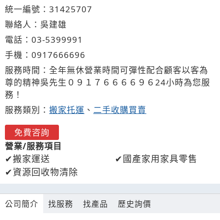
統一編號：31425707
聯絡人：吳建雄
電話：
03-5
3
9
9
991
手機：
0917
6
6
6
696
服務時間：全年無休營業時間可彈性配合顧客以客為
尊的精神吳先生０９１７６６６６９６24小時為您服
務！
服務類別：
搬家托運
、
二手收購買賣
免費咨詢
營業/服務項目
搬家運送
國產家用家具零售
資源回收物清除
公司簡介
找服務
找產品
歷史詢價