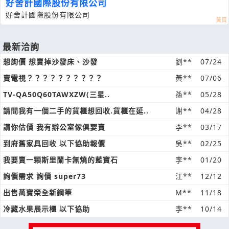
好舍計國際股份有限公司
好舍計國際股份有限公司
最新洽詢
想詢價 想賣掉沙發床、沙發
劉**
07/24
賣電視？？？？？？？？？？
黃**
07/06
TV-QA50Q60TAWXZW(三星..
孫**
05/28
請問我有一個二手的貨櫃想回收.貨櫃在延..
謝**
04/28
請你估價 我有辦公室傢俱要賣
李**
03/17
到府舊家具回收 以下協助報價
吳**
02/25
我要賣一顆斯里蘭卡無燒的藍寶石
李**
01/20
詢價需求 詢價 super73
江**
12/12
出售萬寶榮全新鋼筆
M**
11/18
冷藏水果展示櫃 以下協助
李**
10/14