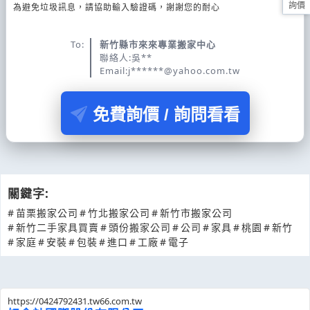
詢價
為避免垃圾訊息，請協助輸入驗證碼，謝謝您的耐心
To:
新竹縣市來來專業搬家中心
聯絡人:吳**
Email:j******@yahoo.com.tw
免費詢價 / 詢問看看
關鍵字:
#
苗栗搬家公司
#
竹北搬家公司
#
新竹市搬家公司
#
新竹二手家具買賣
#
頭份搬家公司
#
公司
#
家具
#
桃園
#
新竹
#
家庭
#
安裝
#
包裝
#
進口
#
工廠
#
電子
https://0424792431.tw66.com.tw