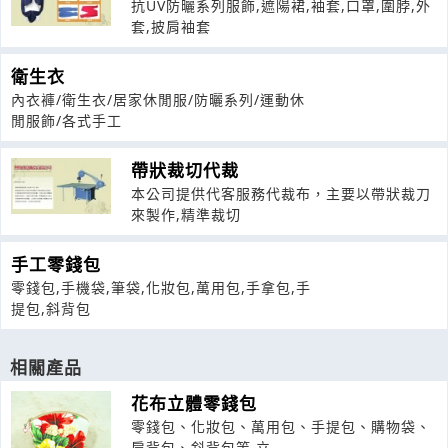
抗UV防曬系列服飾,遮陽裙,袖套,口罩,圍脖,外
套,披肩袖套
衛生衣
內衣褲/衛生衣/居家休閒服/防曬系列/運動休
閒服飾/各式手工
帶狀裁切代裁
本公司提供代客服務代裁布，主要以帶狀裁刀
來製作,精準裁切
手工零錢包
零錢包,手機袋,筆袋,化妝包,萬用包,手拿包,手
提包,斜背包
相關產品
花布立體零錢包
零錢包、化妝包、萬用包、手提包、購物袋、
肩背包、斜背包等,立