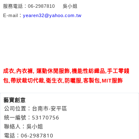
服務電話：06-2987810
吳小姐
E-mail：
yearen32@yahoo.com.tw
,
,
,
,
成衣
內衣褲
運動休閒服飾
機能性紡織品
手工零錢
,
,
,
,
,
包
帶狀裁切代裁
衛生衣
防曬服
客製包
MIT服飾
藝寶創意
公司位置：台南市-安平區
統一編號：53170756
聯絡人：吳小姐
電話：
06-2
9
8
7
810