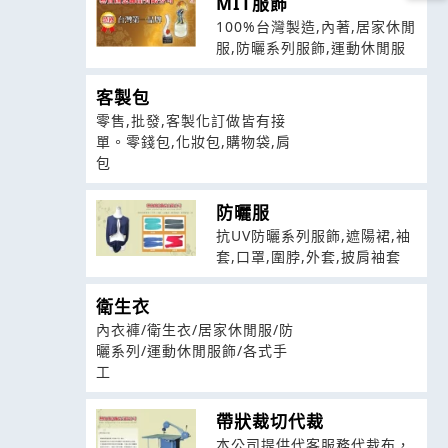
MIT服飾
100%台灣製造,內著,居家休閒
服,防曬系列服飾,運動休閒服
客製包
零售,批發,客製化訂做皆有接
單。零錢包,化妝包,購物袋,肩
包
防曬服
抗UV防曬系列服飾,遮陽裙,袖
套,口罩,圍脖,外套,披肩袖套
衛生衣
內衣褲/衛生衣/居家休閒服/防
曬系列/運動休閒服飾/各式手
工
帶狀裁切代裁
本公司提供代客服務代裁布，