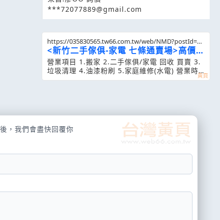
***72077889@gmail.com
https://035830565.tw66.com.tw/web/NMD?postId=88
6976
<新竹二手傢俱-家電 七條通賣場>高價
收購您不要的 二
營業項目 1.搬家 2.二手傢俱/家電 回收 買賣 3.
垃圾清理 4.油漆粉刷 5.家庭維修(水電) 營業時
間 09:00 - 21:00
後，我們會盡快回覆你