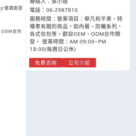
聯絡人：吳小姐
y:
藝寶創意
電話：
06-2
9
8
7
810
服務時間：營業項目：舉凡和平車、特
種車有關的商品，如內著、防曬系列、
ODM合作
各式包包等，歡迎OEM、ODM合作開
發。 營業時間：AM 09:00~PM
18:00(每週日公休)
免費咨詢
公司介紹