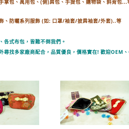
拿包、萬用包、(側)肩包、手提包、購物袋、斜背包...
曬系列服飾 (如: 口罩/袖套/披肩袖套/外套)..等
、各式布包，皆難不倒我們。
尋找多家廠商配合，品質優良，價格實在! 歡迎OEM、