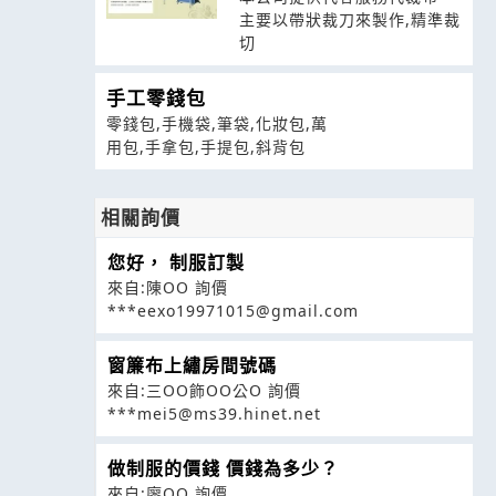
主要以帶狀裁刀來製作,精準裁
切
手工零錢包
零錢包,手機袋,筆袋,化妝包,萬
用包,手拿包,手提包,斜背包
相關詢價
您好， 制服訂製
來自:陳OO 詢價
***eexo19971015@gmail.com
窗簾布上繡房間號碼
來自:三OO飾OO公O 詢價
***mei5@ms39.hinet.net
做制服的價錢 價錢為多少？
來自:廖OO 詢價