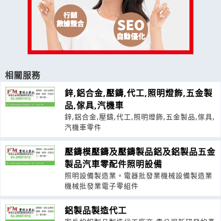
相關服務
鋅,鋁合金,壓鑄,代工,照明燈飾,五金製
品,傢具,汽機車
鋅,鋁合金,壓鑄,代工,照明燈飾,五金製品,傢具,
汽機車零件
壓鑄模壓鑄及壓鑄製品鋁及鋁製品五金
製品汽車零配件照明設備
照明設備製造業。電器批發業機械設備製造業
機械批發業電子零組件
鋁製品製造代工