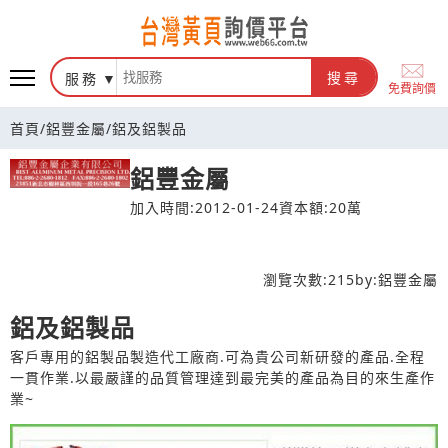
台灣黃頁詢價平台
服務
搜尋
免費詢價
首頁
/
鋁豐金屬
/
鋁及鋁製品
鋁豐金屬
加入時間:2012-01-24
資本額:20萬
瀏覽次數:
215
by:
鋁豐金屬
鋁及鋁製品
客戶專用的鋁製品製造代工廠商.可為貴公司新研發的產品.全程
一貫作業.以最嚴謹的品質管理達到最完美的產品為目的來生產作
業~