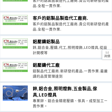
客戶的鋁製品製造代工廠商.貴公司新研發的產
品.全程一貫作業.
客戶的鋁製品製造代工廠商.
客戶的鋁製品製造代工廠商.貴公司新研發的產
品.全程一貫作業.
鋁壓鑄鋁製品
鋅,鋁合金,壓鑄,代工,照明燈飾,LED燈具,從設
計開模等
詢價
鋁壓鑄代工廠
鋁製品代工廠商.新研發的產品.一貫作業.最嚴
謹的品質管理達到
鋅,鋁合金,照明燈飾,五金製品,傢
具,LED燈具
專業鋅、鋁合金精密壓鑄、傢具，成型加工ㄧ
貫作業。