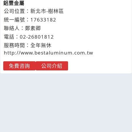
鋁豐金屬
公司位置：新北市-樹林區
統一編號：17633182
聯絡人：鄭素卿
電話：
02-2
6
8
0
1812
服務時間：全年無休
http://www.bestaluminum.com.tw
免費咨詢
公司介紹