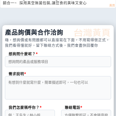
銷合一~ 採用真空無菌包裝,讓您食的美味又安心
產品詢價與合作洽詢
嗨，想詢價或有問題都可以直接寫在下面，不用寫得很正式，
我們看得懂就好，留下聯絡方式後，我們會盡快回覆你
想詢問什麼呢？
需求說明
我們怎麼稱呼你？
聯絡電話