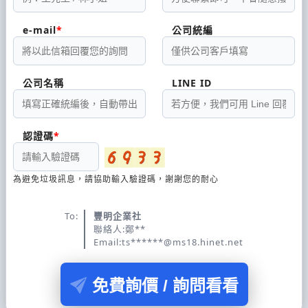
e-mail
公司統編
公司名稱
LINE ID
認證碼
為避免垃圾訊息，請協助輸入驗證碼，謝謝您的耐心
To:
豐明企業社
聯絡人:鄭**
Email:ts******@ms18.hinet.net
免費詢價 / 詢問看看