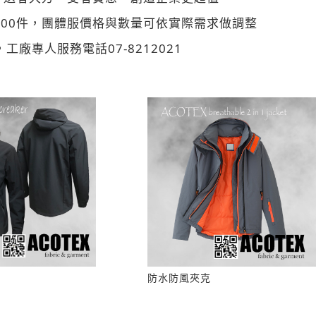
 600件，團體服價格與數量可依實際需求做調整
廠專人服務電話07-8212021
防水防風夾克