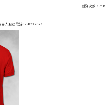
瀏覽次數:
171
b
人服務電話07-8212021