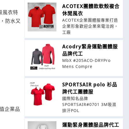
ACOTEX團體款軟殼複合
殼風衣特
休閒風衣
ACOTEX企業團體服專業打造
成，防水又
企業形象歡迎企業來電洽詢，
工廠
Acodry緊身運動團體服
品牌代工
MbX #205ACO-DRYPro
Mens Compre
SPORTSAIR polo 衫品
牌代工團體服
國際知名品牌
SPORTSAIR#0701 3M吸濕
加值企業品
排汗POL
運動緊身團體服品牌代工