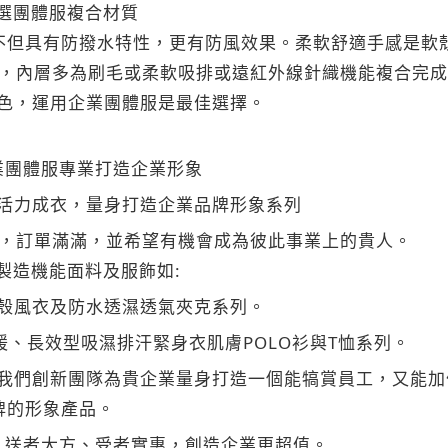
嚴選團體服複合材質
不但具有防撥水特性，更有防風效果。柔軟舒適手感是軟
，內層多為刷毛或柔軟吸排或遠紅外線針織機能複合完
色，運用企業團體服是最佳選擇。
企業團體服專業打造企業形象
健康活力成衣，量身打造企業品牌形象系列
，訂單滿滿，並希望有機會成為彼此事業上的貴人。
製造機能面料及服飾如:
料軟殼風衣及防水透濕透氣夾克系列。
保暖、長效型吸濕排汗緊身衣肌膚POLO衫與T恤系列。
，讓我們創新團隊為貴企業量身打造一個能犒賞員工，又能
牌的形象產品。
品，送者大方、受者實惠，創造企業更超值。