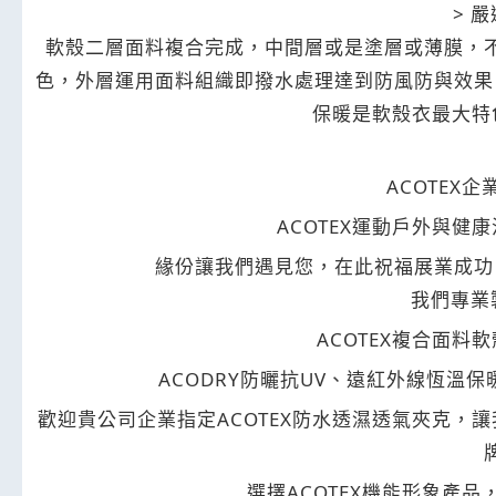
> 
軟殼二層面料複合完成，中間層或是塗層或薄膜，
色，外層運用面料組織即撥水處理達到防風防與效果
保暖是軟殼衣最大特
ACOTEX
ACOTEX運動戶外與
緣份讓我們遇見您，在此祝福展業成功
我們專業
ACOTEX複合面
ACODRY防曬抗UV、遠紅外線恆溫
歡迎貴公司企業指定ACOTEX防水透濕透氣夾克
選擇ACOTEX機能形象產