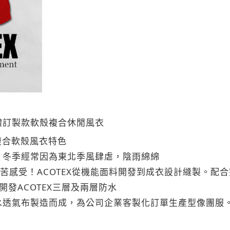
團體訂製款軟殼複合休閒風衣
 複合軟殼風衣特色
，冬季經常因為東北季風肆虐，陰雨綿綿
苦感受！ACOTEX從機能面料開發到成衣設計縫製。配
開發ACOTEX三層及兩層防水
水透氣布製造而成，為公司企業客製化訂單生產型像團服