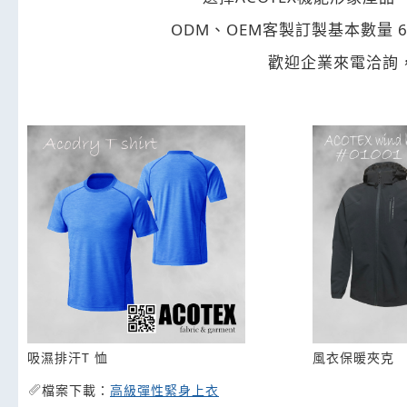
ODM、OEM客製訂製基本數量
歡迎企業來電洽詢，工
吸濕排汗T 恤
風衣保暖夾克
檔案下載：
高級彈性緊身上衣