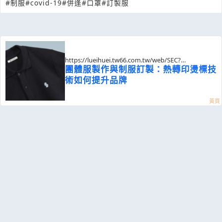
#制服
#covid-19
#併逢
#口罩
#訂製服
https://lueihuei.tw66.com.tw/web/SEC?
postId=1353450
團體服製作與制服訂製：熱轉印燙標技
術如何提升品牌