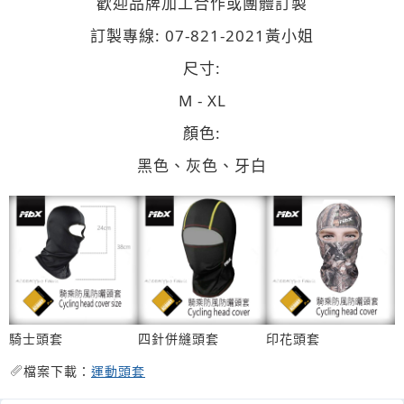
歡迎品牌加工合作或團體訂製
訂製專線: 07-821-2021黃小姐
尺寸:
M - XL
顏色:
黑色、灰色、牙白
騎士頭套
四針併縫頭套
印花頭套
檔案下載：
運動頭套