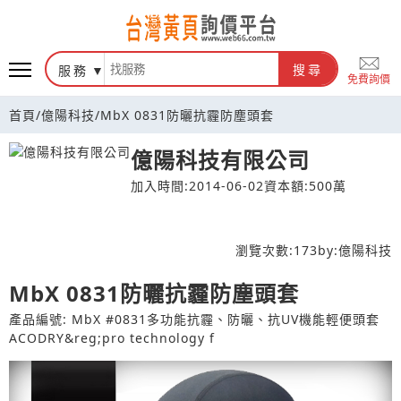
台灣黃頁詢價平台
服務
搜尋
免費詢價
首頁
/
億陽科技
/
MbX 0831防曬抗霾防塵頭套
億陽科技有限公司
加入時間:2014-06-02
資本額:500萬
瀏覽次數:
173
by:
億陽科技
MbX 0831防曬抗霾防塵頭套
產品編號: MbX #0831多功能抗霾、防曬、抗UV機能輕便頭套
ACODRY&reg;pro technology f