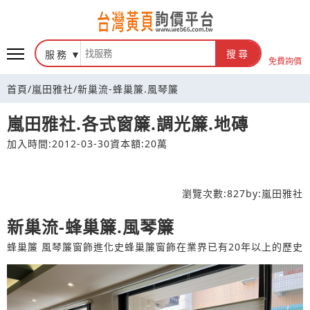
台灣黃頁詢價平台
服務
搜尋
免費詢價
首頁
/
嵐田雅社
/
新巢流-蜂巢簾.風琴簾
嵐田雅社.各式窗簾.調光簾.地磚
加入時間:2012-03-30
資本額:20萬
瀏覽次數:
827
by:
嵐田雅社
新巢流-蜂巢簾.風琴簾
蜂巢簾 風琴簾窗飾進化史蜂巢簾窗飾在業界已有20年以上的歷史