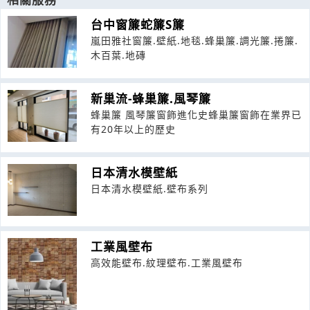
台中窗簾蛇簾S簾
嵐田雅社窗簾.壁紙.地毯.蜂巢簾.調光簾.捲簾.
木百葉.地磚
新巢流-蜂巢簾.風琴簾
蜂巢簾 風琴簾窗飾進化史蜂巢簾窗飾在業界已
有20年以上的歷史
日本清水模壁紙
日本清水模壁紙.壁布系列
工業風壁布
高效能壁布.紋理壁布.工業風壁布