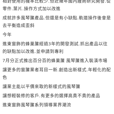
相對使用的機率比較少.但近幾年國內廠商研究開發.從
零件.葉片.操作方式加以改進
成就許多風琴簾產品.但還是有小缺點.軌道操作後會是
去平衡造成歪斜
今年
進東窗飾的蜂巢簾經過3年的開發測試.抓出產品以往
的缺點加以改進.並申請到專利
7月分正式推出百分百的蜂巢簾 風琴簾進入裝潢市場
讓更多的窗簾業者耳目一新.創造出新樣式.年輕化的配
色
讓業主能以平價來取的新樣式的風琴簾
讓想輕裝修的客戶.有更多的選擇高貴不貴的產品
進東窗飾風琴簾系列領導業界潮流