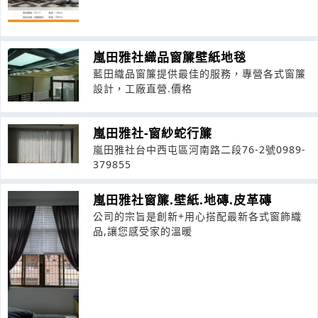
嵐田雅社織品窗簾壁紙地毯
藍田織品窗簾提供最佳的服務，專營各式窗簾
設計，工廠直營.價格
嵐田雅社-窗紗蛇行簾
嵐田雅社台中西屯區河南路二段76-2號0989-
379855
嵐田雅社窗簾.壁紙.地磚.皮革磚
公司的宗旨是創新+用心搭配最新各式窗飾織
品,讓您感受家的溫暖