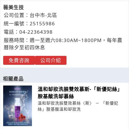
薇美生技
公司位置：台中市-北區
統一編號：25155986
電話：
04-2
2
3
6
4398
服務時間：週一至週六08:30AM~1800PM，每年農
曆除夕至初四休息
免費咨詢
公司介紹
相關產品
溫和缷妝洗臉雙效慕斯-「新優妃絲」
胺基酸洗缷慕絲
溫和缷妝洗臉雙效慕絲〈斯〉 － 「新優妃
絲」胺基酸溫和缷妝洗