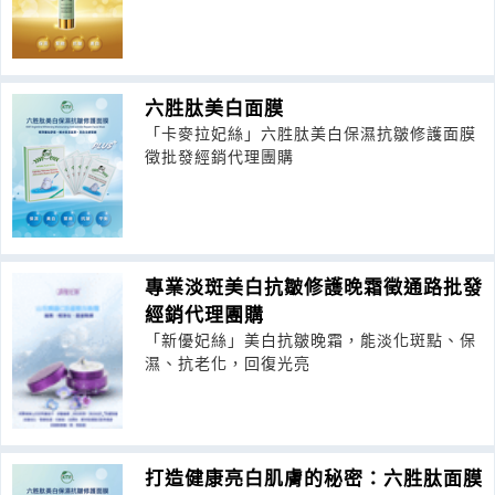
六胜肽美白面膜
「卡麥拉妃絲」六胜肽美白保濕抗皺修護面膜
徵批發經銷代理團購
專業淡斑美白抗皺修護晚霜徵通路批發
經銷代理團購
「新優妃絲」美白抗皺晚霜，能淡化斑點、保
濕、抗老化，回復光亮
打造健康亮白肌膚的秘密：六胜肽面膜