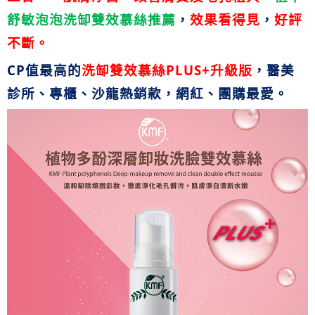
舒敏泡泡洗缷雙效慕絲推薦
，
效果看得見
，
好評
不斷
。
CP
值最高的
洗缷雙效慕絲
PLUS+
升級版
，醫美
診所、專櫃、沙龍熱銷款，網紅、團購最愛
。