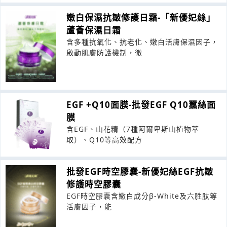
嫩白保濕抗皺修護日霜-「新優妃絲」
蘆薈保濕日霜
含多種抗氧化、抗老化、嫩白活膚保濕因子，
啟動肌膚防護機制，徹
EGF +Q10面膜-批發EGF Q10蠶絲面
膜
含EGF、山花精（7種阿爾卑斯山植物萃
取）、Q10等高效配方
批發EGF時空膠囊-新優妃絲EGF抗皺
修護時空膠囊
EGF時空膠囊含嫩白成分β-White及六胜肽等
活膚因子，能