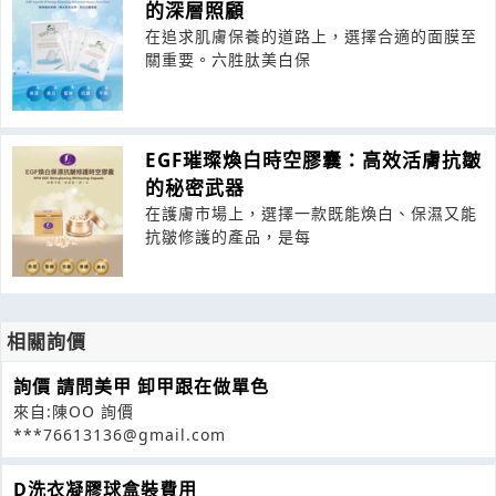
的深層照顧
在追求肌膚保養的道路上，選擇合適的面膜至
關重要。六胜肽美白保
EGF璀璨煥白時空膠囊：高效活膚抗皺
的秘密武器
在護膚市場上，選擇一款既能煥白、保濕又能
抗皺修護的產品，是每
相關詢價
詢價 請問美甲 卸甲跟在做單色
來自:陳OO 詢價
***76613136@gmail.com
D洗衣凝膠球盒裝費用