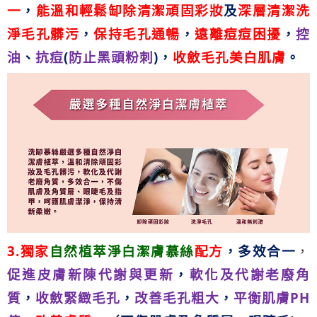
一
，
能溫和輕鬆缷除清潔頑固彩妝
及
深層清潔洗
淨毛孔髒污
，
保持毛孔通暢
，
遠離痘痘困擾
，
控
油
、
抗痘
(
防止黑頭粉刺
)
，
收斂毛孔美白肌膚
。
3.
獨家
自然植萃淨白潔膚慕絲
配方
，
多效合一
，
促進皮膚新陳代謝與更新
，
軟化及代謝老廢角
質
，
收斂緊緻毛孔
，
改善毛孔粗大
，
平衡肌膚
PH