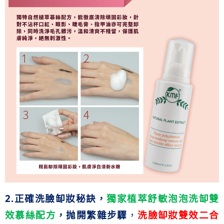
2.
正確洗臉缷妝秘訣
，
獨家植萃舒敏泡泡洗缷雙
效慕絲配方
，
抛開繁雜步驟
，
洗臉缷妝雙效二合