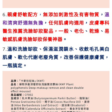
6.
親膚舒敏配方
，
無添加刺激性及有害物質
，
溫
和清爽舒適無負擔
，
任何肌膚均適用
，
皮膚專科
醫生推薦洗臉缷妝聖品
，
一般
、
老化
、
乾燥
、
易
敏感肌膚洗臉缷妝保養神器
。
7.
溫和
洗臉缷妝、保濕滋潤鎖水、收斂毛孔美白
肌膚、軟化代謝老廢角質，改善保護健康膚質，
一瓶搞定。