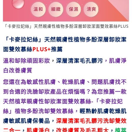
「卡麥拉妃絲」天然親膚性植物多酚深層卸妝潔面雙效慕絲PLUS
「卡麥拉妃絲」天然親膚性植物多酚深層卸妝潔
面雙效慕絲
PLUS+
推薦
溫和缷除頑固彩妝
，
深層清潔毛孔髒污
，肌膚淨
白改善膚質
您還在為敏感性肌膚
、
乾燥肌膚
、
問題肌膚找不
到合適的洗臉缷妝產品在煩惱嗎
？
為您推薦一款
天然植萃親膚性缷妝潔面雙效慕絲
-
「
卡麥拉妃
絲
」
植物多酚洗缷雙效慕絲
，
輕熟齡肌膚乾燥肌
膚
敏感肌膚保養品
，
深層清潔毛孔髒污洗缷雙效
二合一
，
肌膚淨白
，
改善膚質及毛孔粗大
，
植萃