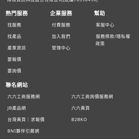
熱門服務
企業服務
幫助
找服務
付費服務
客服中心
找產品
加入我們
服務條款/隱私權
政策
產業資訊
管理中心
要報價
要詢價
聯名網站
六六工商服務網
六六工商詢價服務網
JB產品網
六六黃頁
台灣黃頁｜求報價
B2BKO
BNI夥伴引薦網