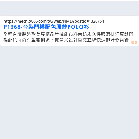
https://mech.tw66.com.tw/web/NMD?postId=1320754
P1968-台製門襟配色原紗POLO衫
全程台灣製造歐美專櫃品牌機能布料南紡永久性吸濕排汗原紗門
襟配色時尚有型 雙側邊下擺開叉設計質感立現 快速排汗乾爽舒適
不黏身