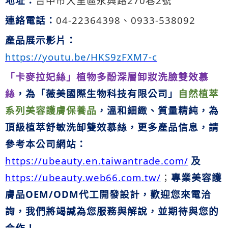
地址：
台中市大里區永興路
270
巷
2
號
連絡電話：
04-22364398
、
0933-538092
產品展示影片：
https://youtu.be/HKS9zFXM7-c
「卡麥拉妃絲」植物多酚深層卸妝洗臉雙效慕
絲
，為「薇美國際生物科技有限公司」
自然植萃
系列美容護膚保養品
，溫和細緻、質量精純，為
頂級植萃
舒敏洗缷雙效慕絲
，更多產品信息，請
參考本公司網站：
https://ubeauty.en.taiwantrade.com/
及
https://ubeauty.web66.com.tw/
；
專業美容護
膚品
OEM/ODM
代工開發設計
，
歡迎您來電洽
詢，我們將竭諴為您服務與解說，並期待與您的
合作！