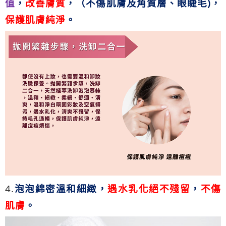
值
，
改善膚質
，
（不傷肌膚及角質層、眼睫毛
)
，
保護肌膚純淨
。
4.
泡泡綿密溫和細緻，
遇水乳化絕不殘留
，
不傷
肌膚
。