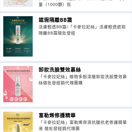
量（1000顆）批
遮瑕隔離BB霜
活膚輕透BB霜/「卡麥拉妃絲」活膚輕透遮瑕
隔離BB霜徵批發經
卸妝洗臉雙效慕絲
「卡麥拉妃絲」植物多酚深層卸妝洗臉雙效慕
絲徵批發經銷代理團購
富勒烯修護精華
「卡麥拉妃絲」富勒烯保濕抗皺抗老修護精華
液 徵批發經銷代理團