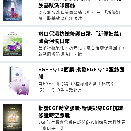
胺基酸洗缷慕絲
溫和缷妝洗臉雙效慕絲〈斯〉 － 「新優妃
絲」胺基酸溫和缷妝洗
嫩白保濕抗皺修護日霜-「新優妃絲」
蘆薈保濕日霜
含多種抗氧化、抗老化、嫩白活膚保濕因子，
啟動肌膚防護機制，徹
EGF +Q10面膜-批發EGF Q10蠶絲面
膜
含EGF、山花精（7種阿爾卑斯山植物萃
取）、Q10等高效配方
批發EGF時空膠囊-新優妃絲EGF抗皺
修護時空膠囊
EGF時空膠囊含嫩白成分β-White及六胜肽等
活膚因子，能