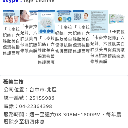
skype：
tigerdean48
「卡麥拉
「卡麥拉
「卡麥拉
「卡麥拉
「卡麥拉
妃絲」六
妃絲」六
妃絲」六
妃絲」六
「卡麥拉
妃絲」六
「卡麥拉
胜肽美白
胜肽美白
胜肽美白
胜肽美白
妃絲」六
胜肽美白
妃絲」六
保濕抗皺
保濕抗皺
保濕抗皺
保濕抗皺
胜肽美白
保濕抗皺
胜肽美白
修護面膜
修護面膜
修護面膜
修護面膜
保濕抗皺
修護面膜
保濕抗皺
修護面膜
修護面膜
薇美生技
公司位置：台中市-北區
統一編號：25155986
電話：
04-2
2
3
6
4398
服務時間：週一至週六08:30AM~1800PM，每年農
曆除夕至初四休息