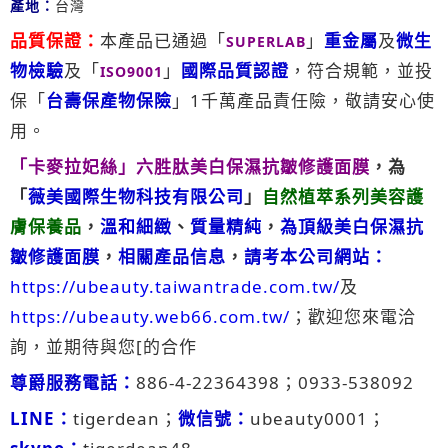
產地：
台灣
品質保證：
本產品已通過「
」
重金屬
及
微生
SUPERLAB
物檢驗
及「
」
國際品質認證
，符合規範，並投
ISO9001
保「
台壽保產物保險
」1千萬產品責任險，敬請安心使
用。
「卡麥拉妃絲」
六胜肽美白保濕抗皺修護面膜
，為
「
薇美國際生物科技有限公司
」
自然植萃系列美容護
膚保養品
，
溫和細緻
、
質量精純
，
為頂級美白保濕抗
皺修護面膜
，
相關產品信息
，
請考本公司網站：
https://ubeauty.taiwantrade.com.tw/
及
https://ubeauty.web66.com.tw/
；歡迎您來電洽
詢，並期待與您[的合作
尊爵服務電話：
886-4-22364398；0933-538092
LINE：
tigerdean；
微信號：
ubeauty0001；