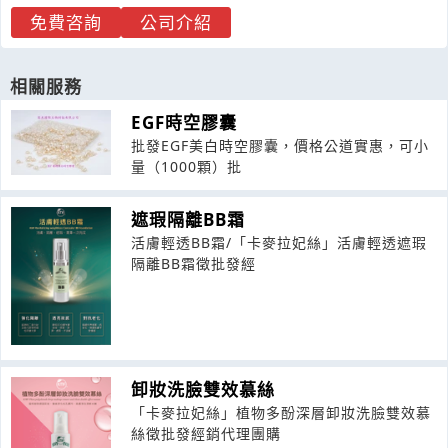
免費咨詢
公司介紹
相關服務
EGF時空膠囊
批發EGF美白時空膠囊，價格公道實惠，可小
量（1000顆）批
遮瑕隔離BB霜
活膚輕透BB霜/「卡麥拉妃絲」活膚輕透遮瑕
隔離BB霜徵批發經
卸妝洗臉雙效慕絲
「卡麥拉妃絲」植物多酚深層卸妝洗臉雙效慕
絲徵批發經銷代理團購