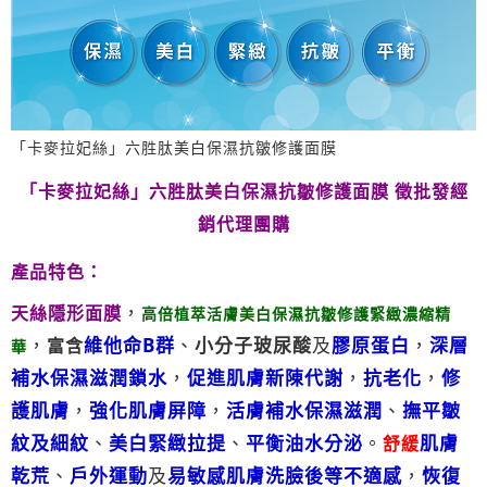
「卡麥拉妃絲」六胜肽美白保濕抗皺修護面膜
「卡麥拉妃絲」六胜肽美白保濕抗皺修護面膜
徵批發經
銷代理團購
產品特色：
，
天絲隱形面膜
高倍植萃活膚美白保濕抗皺修護緊緻濃縮精
，
維他命B群
、
小分子玻尿酸
及
膠原蛋白
，
深層
富含
華
補水保濕滋潤鎖水
，
促進肌膚新陳代謝
，
抗老化
，
修
護肌膚
，
強化肌膚屏障
，
活膚補水保濕滋潤
、
撫平皺
紋及細紋
、
美白緊緻拉提
、
平衡油水分泌
。
肌膚
舒緩
乾荒
、
戶外運動
及
易敏感肌膚洗臉後等不適感
，
恢復