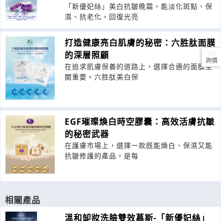
「新優妃絲」美白抗皺晚霜，能淡化斑點、保
濕、抗老化，回復光亮
打造健康亮白肌膚的秘密：六胜肽面膜
的深層照顧
詢價
在追求肌膚保養的道路上，選擇合適的面膜至
關重要。六胜肽美白保
EGF璀璨煥白時空膠囊：高效活膚抗皺
的秘密武器
在護膚市場上，選擇一款既能煥白、保濕又能
抗皺修護的產品，是每
相關產品
溫和缷妝洗臉雙效慕斯-「新優妃絲」