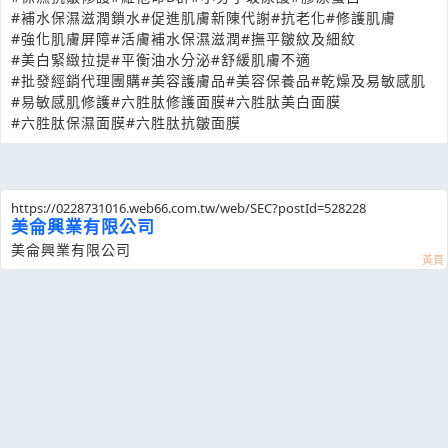
#補水保濕滋潤鎖水
#促進肌膚新陳代謝
#抗老化
#修護肌膚
#強化肌膚屏障
#活膚補水保濕滋潤
#撫平皺紋及細紋
#美白緊緻拉提
#平衡油水分泌
#舒緩肌膚不適
#批發經銷代理團購
#美容護膚品
#美容保養品
#乾燥及易敏感肌
#易敏感肌修護
#六胜肽修護面膜
#六胜肽美白面膜
#六胜肽保濕面膜
#六胜肽抗皺面膜
https://0228731016.web66.com.tw/web/SEC?postId=528228
美侖興業有限公司
美侖興業有限公司