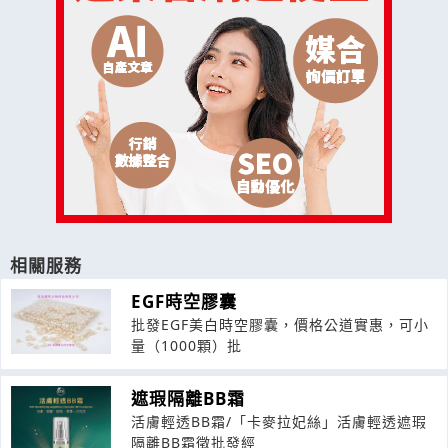
相關服務
EGF時空膠囊
批發EGF美白時空膠囊，價格公道實惠，可小
量（1000顆）批
遮瑕隔離BB霜
活膚輕透BB霜/「卡麥拉妃絲」活膚輕透遮瑕
隔離BB霜徵批發經