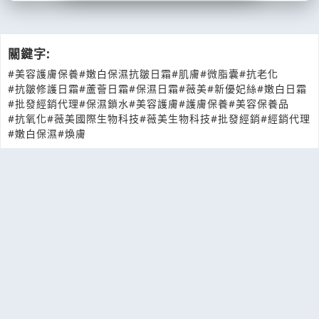
關鍵字:
#美容護膚保養
#嫩白保濕抗皺日霜
#肌膚
#微脂囊
#抗老化
#抗皺修護日霜
#蘆薈日霜
#保濕日霜
#薇美
#新優妃絲
#嫩白日霜
#批發經銷代理
#保濕鎖水
#美容護膚
#護膚保養
#美容保養品
#抗氧化
#薇美國際生物科技
#薇美生物科技
#批發經銷
#經銷代理
#嫩白保濕
#煥膚