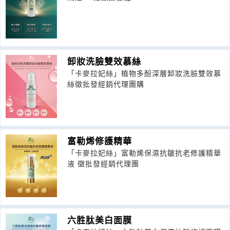
卸妝洗臉雙效慕絲
「卡麥拉妃絲」植物多酚深層卸妝洗臉雙效慕
絲徵批發經銷代理團購
富勒烯修護精華
「卡麥拉妃絲」富勒烯保濕抗皺抗老修護精華
液 徵批發經銷代理團
六胜肽美白面膜