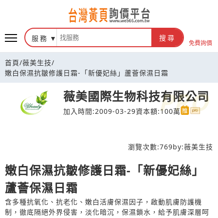
台灣黃頁詢價平台
服務
搜尋
免費詢價
首頁
/
薇美生技
/
嫩白保濕抗皺修護日霜-「新優妃絲」蘆薈保濕日霜
薇美國際生物科技有限公司
加入時間:2009-03-29
資本額:100萬
瀏覽次數:
769
by:
薇美生技
嫩白保濕抗皺修護日霜-「新優妃絲」
蘆薈保濕日霜
含多種抗氧化、抗老化、嫩白活膚保濕因子，啟動肌膚防護機
制，徹底隔絕外界侵害，淡化暗沉，保濕鎖水，給予肌膚深層呵