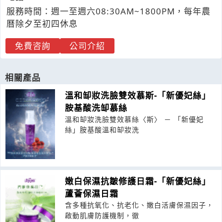
服務時間：週一至週六08:30AM~1800PM，每年農
曆除夕至初四休息
免費咨詢
公司介紹
相關產品
溫和缷妝洗臉雙效慕斯-「新優妃絲」
胺基酸洗缷慕絲
溫和缷妝洗臉雙效慕絲〈斯〉 － 「新優妃
絲」胺基酸溫和缷妝洗
嫩白保濕抗皺修護日霜-「新優妃絲」
蘆薈保濕日霜
含多種抗氧化、抗老化、嫩白活膚保濕因子，
啟動肌膚防護機制，徹