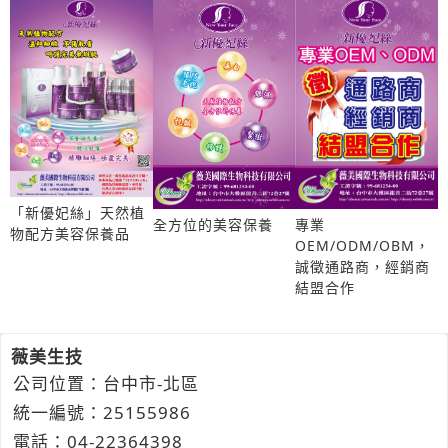
「新優妃絲」天然植
專業
全方位的美容保養
物配方美容保養品
OEM/ODM/OBM，
誠徵通路商，經銷商
結盟合作
薇美生技
公司位置：台中市-北區
統一編號：25155986
電話：
04-2
2
3
6
4398