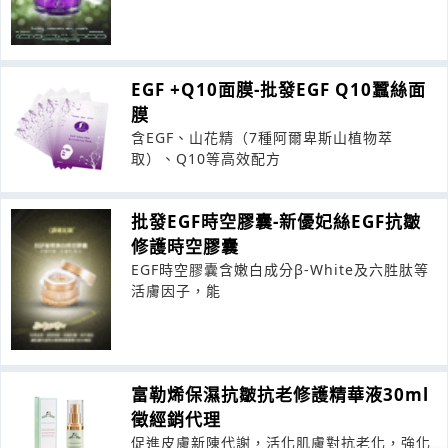
EGF +Q10面膜-批發EGF Q10蠶絲面
膜
含EGF、山花精（7種阿爾卑斯山植物萃
取）、Q10等高效配方
批發EGF時空膠囊-新優妃絲EGF抗皺
修護時空膠囊
EGF時空膠囊含嫩白成分β-White及六胜肽等
活膚因子，能
富勒烯保濕抗皺抗老修護精華液30ml
徵經銷代理
促進皮膚新陳代謝，活化肌膚對抗老化，強化