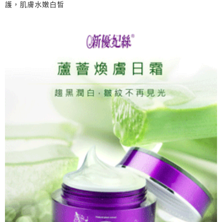
護，肌膚水嫩白晳