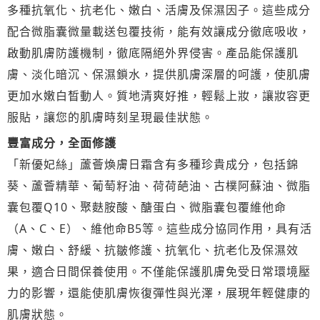
多種抗氧化、抗老化、嫩白、活膚及保濕因子。這些成分
配合微脂囊微量載送包覆技術，能有效讓成分徹底吸收，
啟動肌膚防護機制，徹底隔絕外界侵害。產品能保護肌
膚、淡化暗沉、保濕鎖水，提供肌膚深層的呵護，使肌膚
更加水嫩白晳動人。質地清爽好推，輕鬆上妝，讓妝容更
服貼，讓您的肌膚時刻呈現最佳狀態。
豐富成分，全面修護
「新優妃絲」蘆薈煥膚日霜含有多種珍貴成分，包括錦
葵、蘆薈精華、葡萄籽油、荷荷葩油、古樸阿蘇油、微脂
囊包覆Q10、聚麩胺酸、醣蛋白、微脂囊包覆維他命
（A、C、E）、維他命B5等。這些成分協同作用，具有活
膚、嫩白、舒緩、抗皺修護、抗氧化、抗老化及保濕效
果，適合日間保養使用。不僅能保護肌膚免受日常環境壓
力的影響，還能使肌膚恢復彈性與光澤，展現年輕健康的
肌膚狀態。