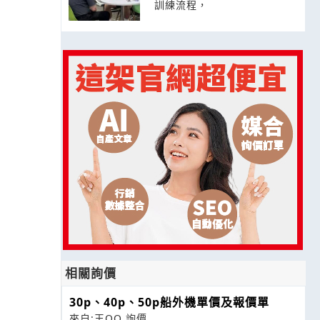
訓練流程，
相關詢價
30p、40p、50p船外機單價及報價單
來自:王OO 詢價