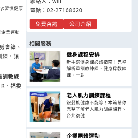
聯絡人：will
y:
習慣健康
電話：
02-2
7
1
6
8620
免費咨詢
公司介紹
與企業運動
相關服務
房會籍、
健身課程安排
訓練，讓
新手選健身課必讀指南！完整
解析重訓教練課、健身房教練
課、一對
重訓教練
HR、福委
老人肌力訓練課程
銀髮族健康不能等！本篇帶你
完整了解老人肌力訓練課程、
台北復健
企業團體運動