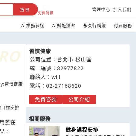
管理中心
加入我們
搜尋
免費詢價
AI業務參謀
AI賦能獵客
永久行銷網
付費服務
習慣健康
公司位置：台北市-松山區
統一編號：82977822
聯絡人：will
y:
習慣健康
電話：
02-2
7
1
6
8620
免費咨詢
公司介紹
依目標安排
相關服務
用差在
健身課程安排
果。