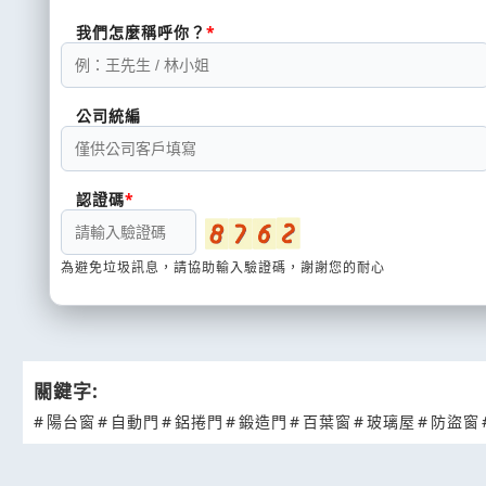
我們怎麼稱呼你？
公司統編
認證碼
為避免垃圾訊息，請協助輸入驗證碼，謝謝您的耐心
關鍵字:
#
陽台窗
#
自動門
#
鋁捲門
#
鍛造門
#
百葉窗
#
玻璃屋
#
防盜窗