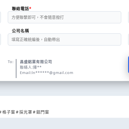
聯絡電話
公司名稱
To:
昌盛鋁業有限公司
聯絡人:陳**
Email:ln******@gmail.com
#
格子窗
#
採光罩
#
鋁門窗