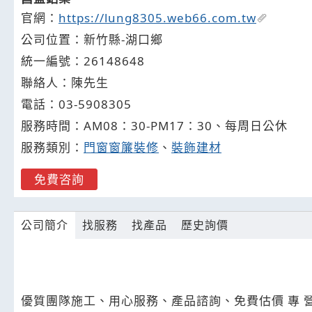
官網：
https://lung8305.web66.com.tw
公司位置：新竹縣-湖口鄉
統一編號：26148648
聯絡人：陳先生
電話：
03-5
9
0
8
305
服務時間：AM08：30-PM17：30、每周日公休
服務類別：
門窗窗簾裝修
、
裝飾建材
免費咨詢
公司簡介
找服務
找產品
歷史詢價
優質團