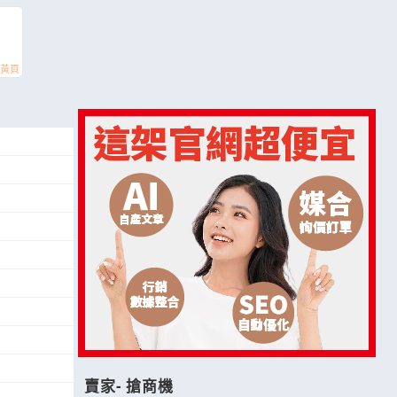
賣家- 搶商機