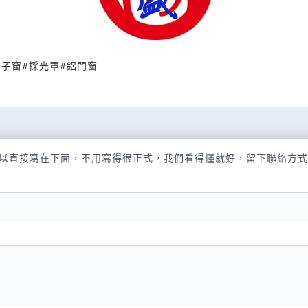
格子窗
#
採光罩
#
鋁門窗
以直接寫在下面，不用寫得很正式，我們看得懂就好，留下聯絡方式