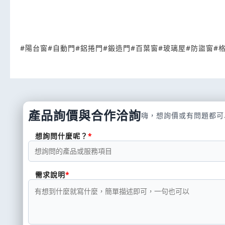
#
陽台窗
#
自動門
#
鋁捲門
#
鍛造門
#
百葉窗
#
玻璃屋
#
防盜窗
#
產品詢價與合作洽詢
嗨，想詢價或有問題都可
想詢問什麼呢？
需求說明