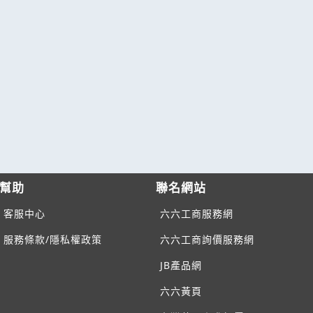
幫助
聯名網站
客服中心
六六工商服務網
服務條款/隱私權政策
六六工商詢價服務網
JB產品網
六六黃頁