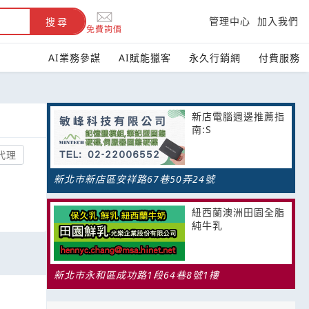
管理中心
加入我們
搜尋
免費詢價
AI業務參謀
AI賦能獵客
永久行銷網
付費服務
新店電腦週邊推薦指
南:S
代理
新北市新店區安祥路67巷50弄24號
紐西蘭澳洲田園全脂
純牛乳
新北市永和區成功路1段64巷8號1樓