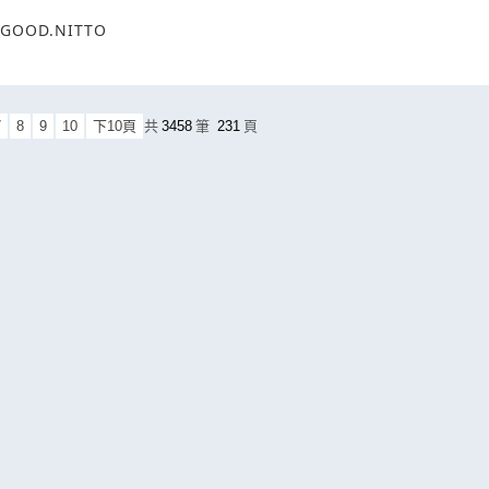
OOD.NITTO
7
8
9
10
下10頁
共
3458
筆
231
頁