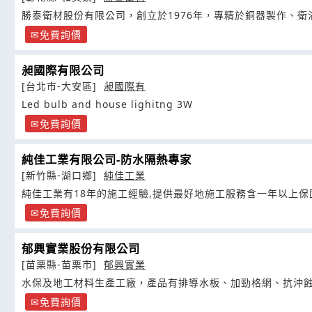
勝泰衛材股份有限公司，創立於1976年，專精於銅器製作、
免費詢價
昶國際有限公司
[台北市-大安區]
昶國際有
Led bulb and house lighitng 3W
免費詢價
純佳工業有限公司-防水隔熱專家
[新竹縣-湖口鄉]
純佳工業
純佳工業有18年的施工經驗,提供最好地施工服務含一年以上保
免費詢價
郁興實業股份有限公司
[苗栗縣-苗栗市]
郁興實業
水保及地工材料生產工廠，產品有排導水板、加勁格網、抗沖
免費詢價