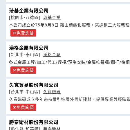
琦基企業有限公司
[桃園市-八德區]
琦基企業
本公司成立於75年8月8日 藉由精緻化服務，來達到三大服務
免費詢價
渼格金屬有限公司
[新北市-泰山區]
渼格金屬
各式金屬工程/加工/代工/焊接/現場安裝/金屬帷幕牆/欄杆/格柵
免費詢價
久寬貿易股份有限公司
[台北市-中山區]
久寬磁磚
久寬磁磚成立多年來持續引進國外最新建材，提供專業與經驗
免費詢價
勝泰衛材股份有限公司
[彰化縣-和美鎮]
勝泰衛材