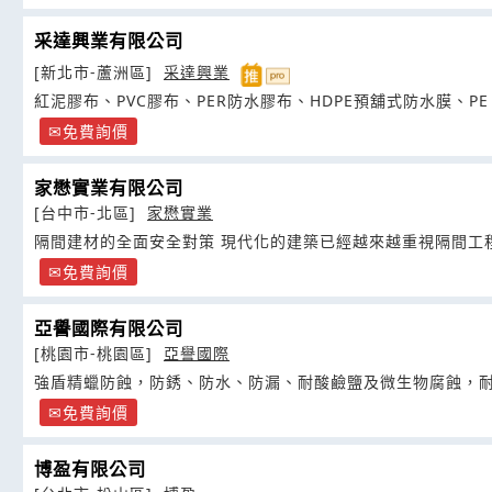
采達興業有限公司
[新北市-蘆洲區]
采達興業
紅泥膠布、PVC膠布、PER防水膠布、HDPE預舖式防水膜、PE
免費詢價
家懋實業有限公司
[台中市-北區]
家懋實業
隔間建材的全面安全對策 現代化的建築已經越來越重視隔間工
免費詢價
亞譽國際有限公司
[桃園市-桃園區]
亞譽國際
強盾精蠟防蝕，防銹、防水、防漏、耐酸鹼鹽及微生物腐蝕，
免費詢價
博盈有限公司