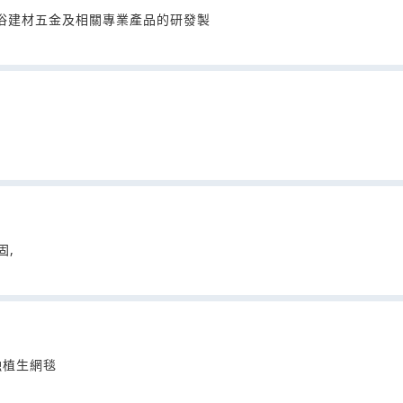
衛浴建材五金及相關專業產品的研發製
固,
蝕植生網毯