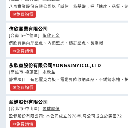
八京實業股份有限公司以「誠信」為基礎；把「速度、品質、
免費詢價
侑欣實業有限公司
[台南市-仁德區]
侑欣五金
侑欣實業內牙壁虎、內迫壁虎、槌釘壁虎、長螺帽
免費詢價
永欣益股份有限公司YONGSINYICO.,LTD
[高雄市-橋頭區]
永欣益
營業項目：有色壓克力板、電動昇降收納產品、不銹鋼水槽、
免費詢價
盈健股份有限公司
[台北市-中山區]
盈健股份
盈健股份有限公司: 本公司成立於78年.母公司成立於民國72
免費詢價