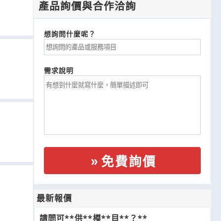
產品詢價與合作洽詢
想詢問什麼呢？
需求說明
免費詢價
最新報價
請問可**供**模**目**？**