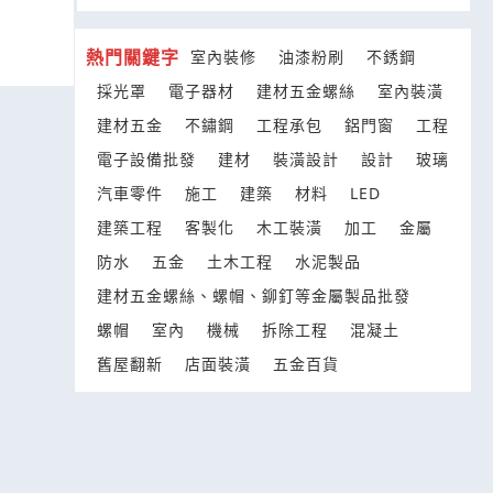
熱門關鍵字
室內裝修
油漆粉刷
不銹鋼
採光罩
電子器材
建材五金螺絲
室內裝潢
建材五金
不鏽鋼
工程承包
鋁門窗
工程
電子設備批發
建材
裝潢設計
設計
玻璃
汽車零件
施工
建築
材料
LED
建築工程
客製化
木工裝潢
加工
金屬
防水
五金
土木工程
水泥製品
建材五金螺絲、螺帽、鉚釘等金屬製品批發
螺帽
室內
機械
拆除工程
混凝土
舊屋翻新
店面裝潢
五金百貨