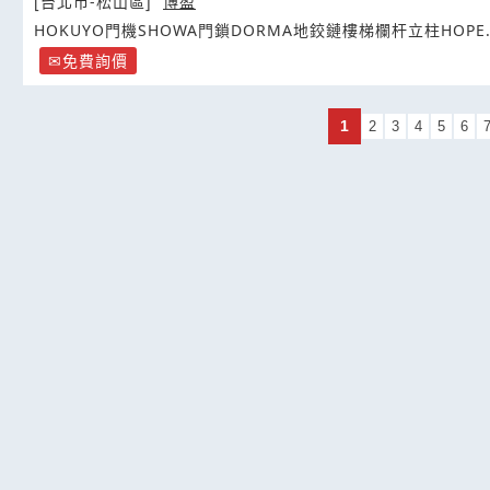
[台北市-松山區]
博盈
HOKUYO門機SHOWA門鎖DORMA地鉸鏈樓梯欄杆立柱HOPE.G
免費詢價
1
2
3
4
5
6