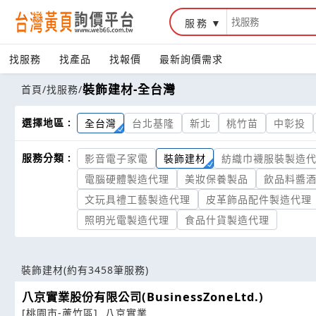
服務
找服務
找產品
找報價
最新詢價需求
裝飾建材-全台灣
首頁
/
找服務
/
選擇地區 :
全台灣
台北基隆
新北
桃竹苗
中彰投
服務分類 :
影音電子家電
裝飾建材
紡織巾襪服裝製造
電腦硬體製造代理
美妝保養製品
飲品料醬
文玩具禮工藝製造代理
皮革飾品配件製造代理
照明光電製造代理
食品什貨製造代理
裝飾建材
(約有3458筆服務)
八京實業股份有限公司(BusinessZoneLtd.)
[桃園市-蘆竹區]
八京實業