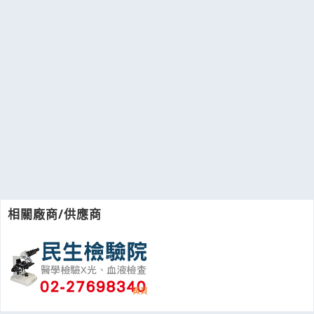
相關廠商/供應商