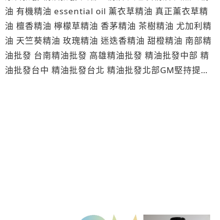
油 有機精油 essential oil 薰衣草精油 真正薰衣草精
油 檀香精油 檸檬草精油 香茅精油 茶樹精油 尤加利精
油 天竺葵精油 玫瑰精油 迷迭香精油 甜橙精油 南部精
油批發 台南精油批發 高雄精油批發 精油批發中部 精
油批發台中 精油批發台北 精油批發北部GM堅持提供
高品質的精油 與法國百年精油廠Astier Demarest合
作 透過科學儀器的檢驗分析，只為追求每一滴精油的
純正 農場遍佈世界各地，只為尊重植物的生長屬性 簽
訂公平交易，以合理價格取得植物，只為善待每一個
農民 通過歐盟的有機認證，只為給每一個使用者安心
的保證 GM精油，就只有精油 信箱：
isaac@gmaxbio.com 連絡電話：06-2981532 公司
網址：http://www.gmaxbio.com