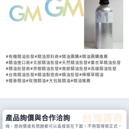
#
有機精油批發
#
精油原料商
#
精油團購
#
精油團購推薦
#
精油進口商
#
北部精油批發
#
天然精油批發
#
薰衣草精油批發
#
精油批發商
#
茶樹精油批發
#
南部精油批發
#
高雄精油批發
#
台南精油批發
#
精油製造商
#
精油批發
#
檸檬草精油
#
檀香精油
#
玫瑰精油
#
大包裝精油
#
精油推薦
產品詢價與合作洽詢
嗨，想詢價或有問題都可以直接寫在下面，不用寫得很正式，