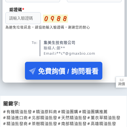
認證碼
為避免垃圾訊息，請協助輸入驗證碼，謝謝您的耐心
To:
集美生技有限公司
聯絡人:鄭**
Email:i**c*@gmaxbio.com
免費詢價 / 詢問看看
詢價
關鍵字:
#
有機精油批發
#
精油原料商
#
精油團購
#
精油團購推薦
#
精油進口商
#
北部精油批發
#
天然精油批發
#
薰衣草精油批發
#
精油批發商
#
茶樹精油批發
#
南部精油批發
#
高雄精油批發