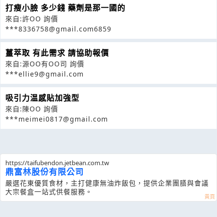
打瘦小臉 多少錢 藥劑是那一國的
來自:許OO 詢價
***8336758@gmail.com6859
薑萃取 有此需求 請協助報價
來自:源OO有OO司 詢價
***ellie9@gmail.com
吸引力温感貼加強型
來自:陳OO 詢價
***meimei0817@gmail.com
https://taifubendon.jetbean.com.tw
鼎富林股份有限公司
嚴選花東優質食材，主打健康無油炸飯包，提供企業團膳與會議
大宗餐盒一站式供餐服務。