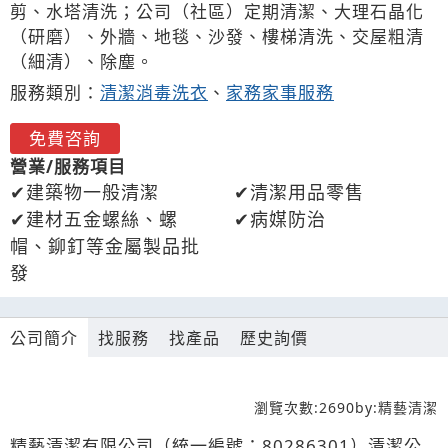
剪、水塔清洗；公司（社區）定期清潔、大理石晶化
（研磨）、外牆、地毯、沙發、樓梯清洗、交屋粗清
（細清）、除塵。
服務類別：
清潔消毒洗衣
、
家務家事服務
免費咨詢
營業/服務項目
建築物一般清潔
清潔用品零售
建材五金螺絲、螺
病媒防治
帽、鉚釘等金屬製品批
發
公司簡介
找服務
找產品
歷史詢價
瀏覽次數:
2690
by:
精藝清潔
精藝清潔有限公司（統一編號：80286301）清潔公