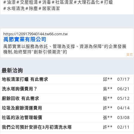
#
油漆
#
交屋粗清
#
消毒
#
社區清潔
#
大理石晶化
#
打蠟
#
水塔清洗
#
除塵
#
居家清潔
https://1209179940144.tw66.com.tw
禹節實業有限公司
禹節實業以服務為依託、管理為支撐、資源為保障"的企業發展
機制,始終堅持"創新引領潮流"的
最新洽詢
地板清潔打蠟 有此需求
邱**
07/17
洗水塔詢價費用？
吳**
06/21
廚餘回收 有此需求
殷**
05/12
垃圾及廚餘清運費用
許**
04/14
社區的泳池管理報價
張**
03/08
我們公司預計安排在3月初清洗水塔
許**
02/11