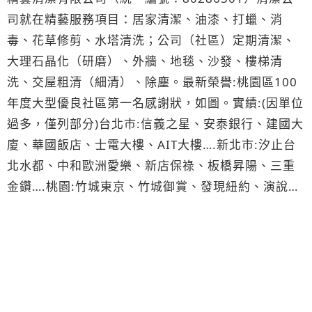
司就在精藝服務項目：居家清潔、油漆、打蠟、消
毒、花草修剪、水塔清洗；公司（社區）定期清潔、
大理石晶化（研磨）、外牆、地毯、沙發、樓梯清
洗、交屋粗清（細清）、除塵。最新榮譽:桃園區100
年度大型優良社區第一名感謝狀，如圖。實績:(因單位
過多，僅列部分)台北市:信義之星、安泰銀行、建國大
廈、華國飯店、士電大樓、AIT大樓….新北市:汐止台
北水都、中和歐洲愛樂、新店保祿、板橋昇陽、三重
金鑽….桃園:竹城東京、竹城御賞、發現紐約、演說
家、力霸倫敦城、長昇采居……..地址：桃園市永安北
路420號2樓聯絡人:賴經理0988-29-6783(台哥大)，
0980-49-6783(亞太)E-
mail:a0988296783@gmail.com＊竭誠為您服務＊
相關網站:部落
格:http://tw.myblog.yahoo.com/abc0988296783