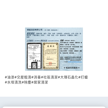
http://www.web66.com.tw/
#
油漆
#
交屋粗清
#
消毒
#
社區清潔
#
大理石晶化
#
打蠟
#
水塔清洗
#
除塵
#
居家清潔