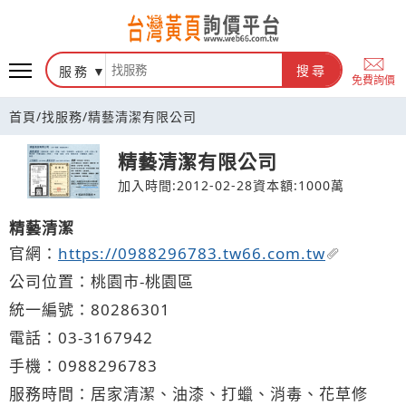
台灣黃頁詢價平台
服務
搜尋
免費詢價
首頁
/
找服務
/
精藝清潔有限公司
精藝清潔有限公司
加入時間:2012-02-28
資本額:1000萬
精藝清潔
官網：
https://0988296783.tw66.com.tw
公司位置：桃園市-桃園區
統一編號：80286301
電話：
03-3
1
6
7
942
手機：
0988
2
9
6
783
服務時間：居家清潔、油漆、打蠟、消毒、花草修