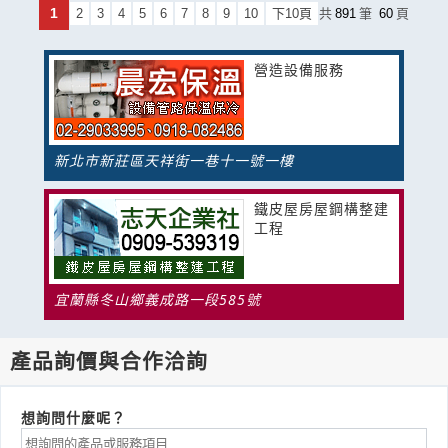
1
2
3
4
5
6
7
8
9
10
下10頁
共
891
筆
60
頁
營造設備服務
新北市新莊區天祥街一巷十一號一樓
鐵皮屋房屋鋼構整建
工程
宜蘭縣冬山鄉義成路一段585號
產品詢價與合作洽詢
想詢問什麼呢？