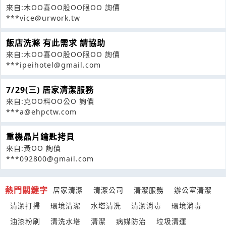
來自:木OO喜OO股OO限OO 詢價
***vice@urwork.tw
飯店洗滌 有此需求 請協助
來自:木OO喜OO股OO限OO 詢價
***ipeihotel@gmail.com
7/29(三) 居家清潔服務
來自:克OO料OO公O 詢價
***a@ehpctw.com
重機晶片鑰匙拷貝
來自:黃OO 詢價
***092800@gmail.com
熱門關鍵字
居家清潔
清潔公司
清潔服務
辦公室清潔
清潔打掃
環境清潔
水塔清洗
清潔消毒
環境消毒
油漆粉刷
清洗水塔
清潔
病媒防治
垃圾清運