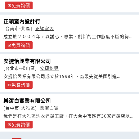
修
免費詢價
正穎室內設計行
[台南市-北區]
正穎室內
成立於２００４年，以誠心、專業、創新的工作態度不斷的努
力，憑藉著專業的設計理念與
免費詢價
安捷怡興業有限公司
[台北市-松山區]
安捷怡興
安捷怡興業有限公司成立於1998年，為最先從美國引進
ROTOVAC
免費詢價
樂潔白實業有限公司
[台中市-大雅區]
樂潔白實
我們是在大雅區洗衣連鎖工廠，在大台中市區有30家連鎖店以及
配合
免費詢價