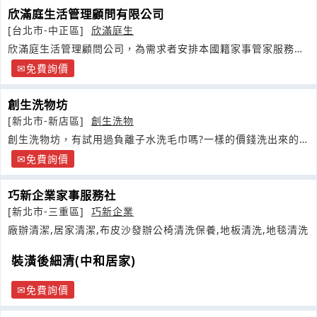
欣滿庭生活管理顧問有限公司
[台北市-中正區]
欣滿庭生
欣滿庭生活管理顧問公司，為需求者安排本國籍家事管家服務，
陪伴管家服務締造幸福家庭
免費詢價
創生洗物坊
[新北市-新店區]
創生洗物
創生洗物坊，有試用過負離子水洗毛巾嗎?一樣的價錢洗出來的
品質保證我們的有差異
免費詢價
巧新企業家事服務社
[新北市-三重區]
巧新企業
廠辦清潔,居家清潔,布皮沙發辦公椅清洗保養,地板清洗,地毯清洗
裝潢後細清(中和居家)
免費詢價