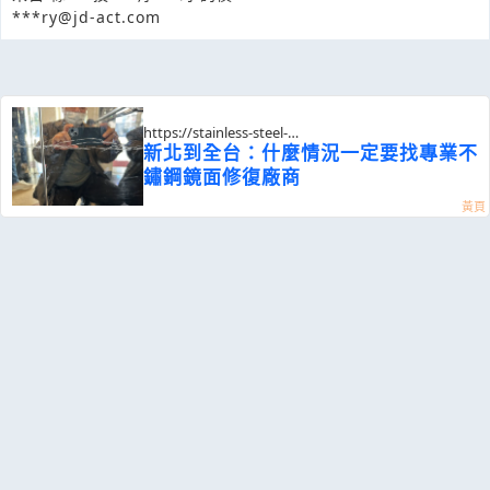
***ry@jd-act.com
https://stainless-steel-
repair.tw66.com.tw/web/SEC?postId=1352789
新北到全台：什麼情況一定要找專業不
鏽鋼鏡面修復廠商