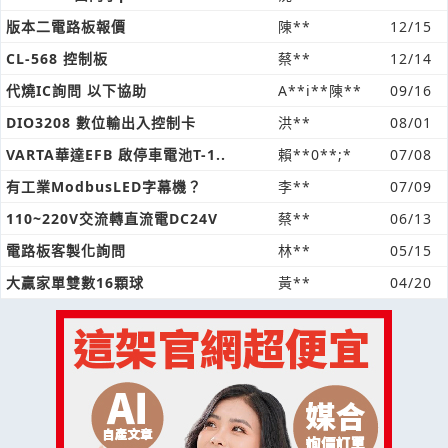
版本二電路板報價
陳**
12/15
CL-568 控制板
蔡**
12/14
代燒IC詢問 以下協助
A**i**陳**
09/16
DIO3208 數位輸出入控制卡
洪**
08/01
VARTA華達EFB 啟停車電池T-1..
賴**0**;*
07/08
有工業ModbusLED字幕機？
李**
07/09
110~220V交流轉直流電DC24V
蔡**
06/13
電路板客製化詢問
林**
05/15
大贏家單雙數16顆球
黃**
04/20