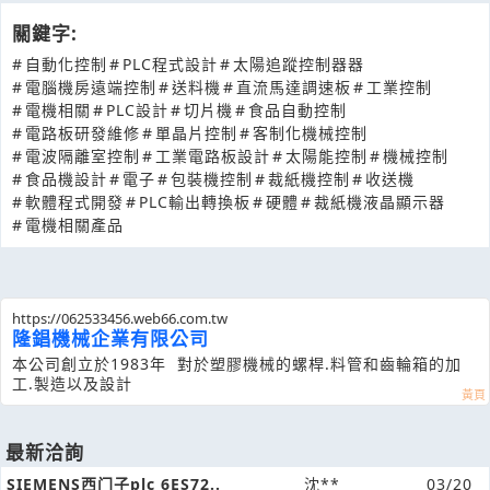
關鍵字:
#
自動化控制
#
PLC程式設計
#
太陽追蹤控制器器
#
電腦機房遠端控制
#
送料機
#
直流馬達調速板
#
工業控制
#
電機相關
#
PLC設計
#
切片機
#
食品自動控制
#
電路板研發維修
#
單晶片控制
#
客制化機械控制
#
電波隔離室控制
#
工業電路板設計
#
太陽能控制
#
機械控制
#
食品機設計
#
電子
#
包裝機控制
#
裁紙機控制
#
收送機
#
軟體程式開發
#
PLC輸出轉換板
#
硬體
#
裁紙機液晶顯示器
#
電機相關產品
https://062533456.web66.com.tw
隆錩機械企業有限公司
本公司創立於1983年 對於塑膠機械的螺桿.料管和齒輪箱的加
工.製造以及設計
最新洽詢
SIEMENS西门子plc 6ES72..
沈**
03/20