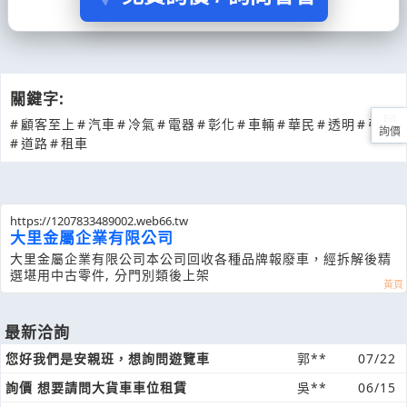
關鍵字:
#
顧客至上
#
汽車
#
冷氣
#
電器
#
彰化
#
車輛
#
華民
#
透明
#
引擎
詢價
#
道路
#
租車
https://1207833489002.web66.tw
大里金屬企業有限公司
大里金屬企業有限公司本公司回收各種品牌報廢車，經拆解後精
選堪用中古零件, 分門別類後上架
最新洽詢
您好我們是安親班，想詢問遊覽車
郭**
07/22
詢價 想要請問大貨車車位租賃
吳**
06/15