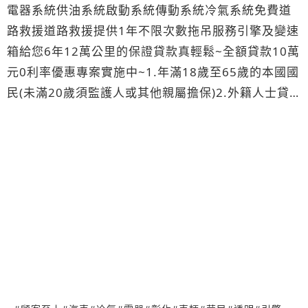
電器系統供油系統啟動系統傳動系統冷氣系統免費道
路救援道路救援提供1年不限次數拖吊服務引擎及變速
箱給您6年12萬公里的保證貸款真輕鬆~全額貸款10萬
元0利率優惠專案實施中~1.年滿18歲至65歲的本國國
民(未滿20歲須監護人或其他親屬擔保)2.外籍人士貸
款購車(無身分證需備居留証與中華民國國民任保)3.申
請人身分證正反面影本及駕照或健保卡(雙證件)貸款年
限可依您的需求來作選.八大行業或持有信用卡皆可辦
理信用瑕疵者皆可辦理軍公教貸款者另有優惠專案公
司電話:(04)7769333行動電話:0955140150何先生
公司地址:彰化縣鹿港鎮彰鹿路六段286號