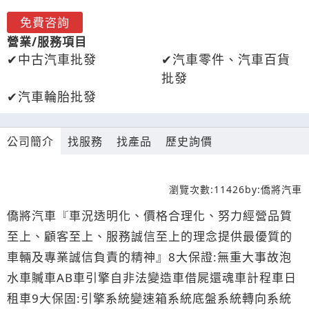
免費咨詢
營業/服務項目
中古汽車批發
汽車零件、汽車百貨
批發
汽車輪胎批發
公司簡介
找服務
找產品
歷史詢價
瀏覽次數:
11426
by:
僑將汽車
僑將汽車『車況透明化、價格合理化、努力經營品質
至上、顧客至上、服務誠信至上的理念提供最優質的
車輛及專業誠信負責的精神』8大保證:無重大事故泡
水車贓車AB車引擎自非法變造車借屍還魂車計程車日
租車9大保固:引擎系統變速箱系統底盤系統轉向系統