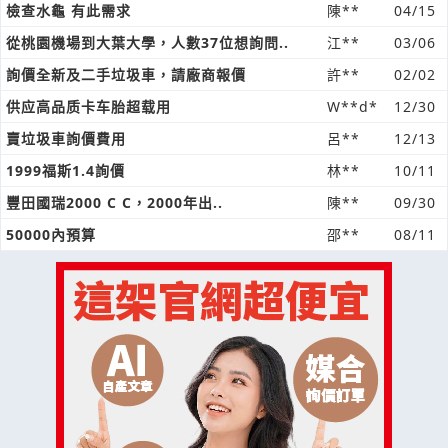
檢查水龜 有此需求
陳**
04/15
從桃園機場到大葉大學，人數37位想詢問..
江**
03/06
詢價全新及二手垃圾車，請廠商報價
許**
02/02
供应高品质卡车胎超载用
W**d*
12/30
賣垃圾車詢價費用
呂**
12/13
1999福斯1.4詢價
林**
10/11
豐田國瑞2000 C C，2000年出..
陳**
09/30
50000內預算
邵**
08/11