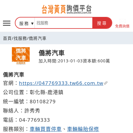
台灣黃頁詢價平台
服務
搜尋
免費詢價
首頁
/
找服務
/
僑將汽車
僑將汽車
加入時間:2013-01-03
資本額:600萬
僑將汽車
官網：
https://047769333.tw66.com.tw
公司位置：彰化縣-鹿港鎮
統一編號：80108279
聯絡人：許秀秀
電話：
04-7
7
6
9
333
服務類別：
車輛買賣停車
、
車輛輪胎保修