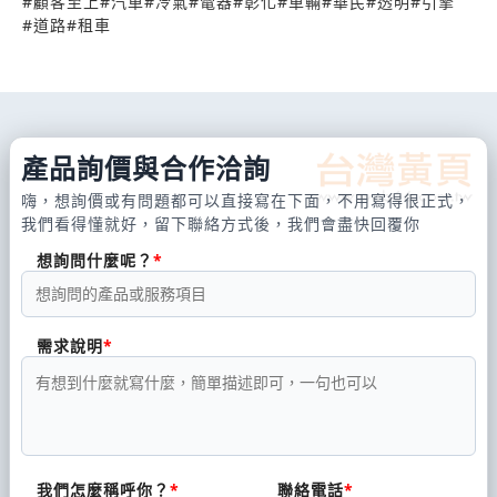
#
顧客至上
#
汽車
#
冷氣
#
電器
#
彰化
#
車輛
#
華民
#
透明
#
引擎
#
道路
#
租車
產品詢價與合作洽詢
嗨，想詢價或有問題都可以直接寫在下面，不用寫得很正式，
我們看得懂就好，留下聯絡方式後，我們會盡快回覆你
想詢問什麼呢？
需求說明
我們怎麼稱呼你？
聯絡電話