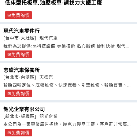
低床型托板車,油壓板車-請找力大鐵工廠
免費詢價
現代汽車零件行
[台中市-大肚區]
現代汽車
我們為您提供:高科技設備 專業技術 貼心服務 便利快捷 現代汽
車保修廠是您最佳的保障
免費詢價
志盛汽車保養所
[台北市-內湖區]
志盛汽
輪胎四輪定位、底盤維修、快速保養、引擎維修、輪胎買賣、冷
氣電機
免費詢價
韶光企業有限公司
[新北市-板橋區]
韶光企業
本公司為一家專業廣告招牌、壓克力製品工廠，客戶群非常廣
泛，以百貨公司招牌
免費詢價