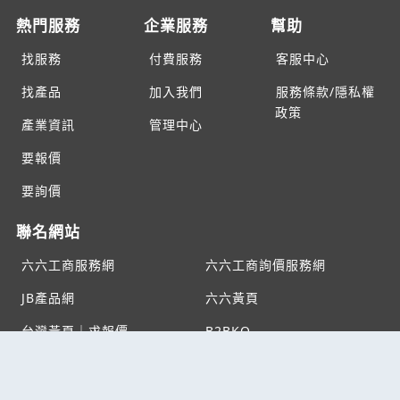
熱門服務
企業服務
幫助
找服務
付費服務
客服中心
找產品
加入我們
服務條款/隱私權
政策
產業資訊
管理中心
要報價
要詢價
聯名網站
六六工商服務網
六六工商詢價服務網
JB產品網
六六黃頁
台灣黃頁｜求報價
B2BKO
BNI夥伴引薦網
Copyright c2026 All rights reserved | 台灣黃頁