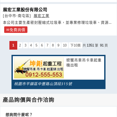
展宏工業股份有限公司
[台中市-南屯區]
展宏工業
本公司主要生產密封壓縮式垃圾車，並專業修理垃圾車、資源回
收車等環保車輛
免費詢價
1
2
3
4
5
6
7
8
9
10
下10頁
共
1351
筆
91
頁
螃蟹吊車吊卡車起重
機出租
桃園市平鎮區中豐路山頂段315號
產品詢價與合作洽詢
想詢問什麼呢？