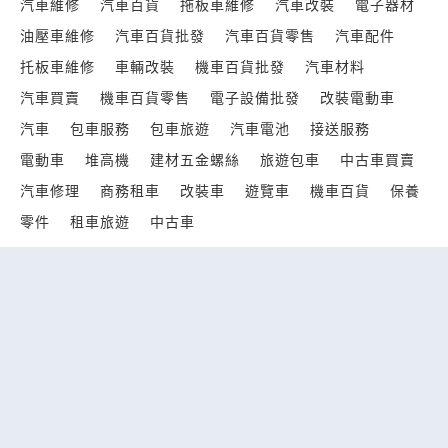
汽車維修
汽車百貨
拖板車維修
汽車改裝
電子器材
油壓車維修
汽車百貨批發
汽車百貨零售
汽車配件
托板車維修
車輛改裝
機車百貨批發
汽車材料
汽車買賣
機車百貨零售
電子設備批發
改裝電動車
汽車
包車服務
包車旅遊
汽車電池
接送服務
電動車
堆高機
建材五金螺絲
旅遊包車
中古車買賣
汽車修理
商務租車
改裝車
遊覽車
機車百貨
保養
零件
租車旅遊
中古車