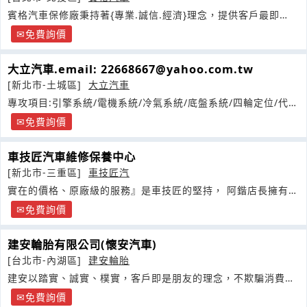
賓格汽車保修廠秉持著{專業.誠信.經濟}理念，提供客戶最即
時、
免費詢價
大立汽車.email: 22668667@yahoo.com.tw
[新北市-土城區]
大立汽車
專攻項目:引擎系統/電機系統/冷氣系統/底盤系統/四輪定位/代客
驗車
免費詢價
車技匠汽車維修保養中心
[新北市-三重區]
車技匠汽
實在的價格、原廠級的服務』是車技匠的堅持， 阿鍇店長擁有二
十年日系車種車輛維修
免費詢價
建安輪胎有限公司(懷安汽車)
[台北市-內湖區]
建安輪胎
建安以踏實、誠實、樸實，客戶即是朋友的理念，不欺騙消費大
眾，讓客戶得到絕對的保障
免費詢價