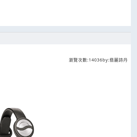
瀏覽次數:
14036
by:
翡麗詩丹