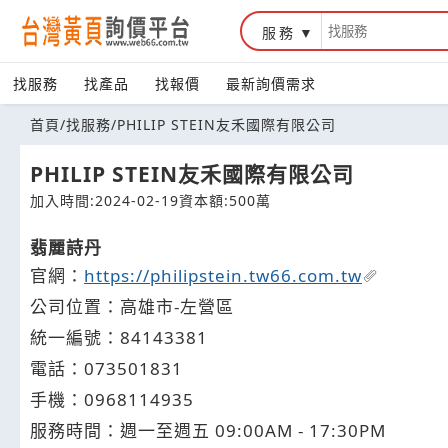
服務
台灣黃頁詢價平台
找服務
找產品
找報價
最新詢價需求
首頁
/
找服務
/
PHILIP STEIN友禾國際有限公司
PHILIP STEIN友禾國際有限公司
加入時間:2024-02-19
資本額:500萬
翡麗詩丹
官網：
https://philipstein.tw66.com.tw
公司位置：高雄市-左營區
統一編號：84143381
電話：
0735
0
1
8
31
手機：
0968
1
1
4
935
服務時間：週一至週五 09:00AM - 17:30PM