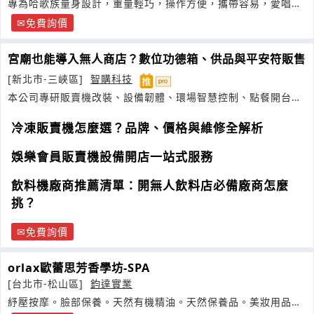
專為哈歌族量身設計，重量輕巧，操作方便，攜帶容易，愛唱歌
的你一定要擁有一台
免費詢價
宮廟也能導入無人商店？數位功德箱、供品與平安符販售
[新北市-三峽區]
智購科技
本公司專研販賣機改裝、設備韌體、環場智慧控制、點餐開台系
統、行動支付
冷凍販賣機怎麼選？品牌、價格與維修全解析
娛樂會員販賣機設備開店一站式服務
飲料機廠商推薦清單：開無人飲料店必備廠商怎麼
挑？
免費詢價
orlax歐蕾思芳香學坊-SPA
[台北市-松山區]
鈞達實業
紓壓按摩。臉部保養。天然有機精油。天然保養品。美妝用品。