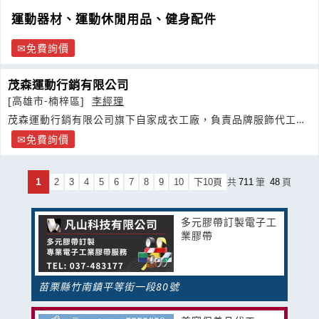
產品研發
運動器材、運動休閒用品、健身配件
免費詢價
茂森運動行銷有限公司
[高雄市-楠梓區]
李經理
茂森運動行銷有限公司旗下自家成衣工廠，負責品牌服飾代工及
設計製作
免費詢價
1
2
3
4
5
6
7
8
9
10
下10頁
共
711
筆
48
頁
多元膠帶訂製電子工
業膠帶
苗栗縣竹南鎮平等街一段80號