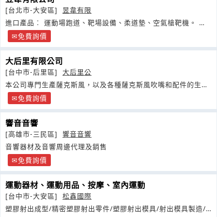
[台北市-大安區]
昱韋有限
進口產品︰ 運動場跑道、靶場設備、柔道墊、空氣槍靶機。 出
口產品
免費詢價
大后里有限公司
[台中市-后里區]
大后里公
本公司專門生產薩克斯風，以及各種薩克斯風吹嘴和配件的生產
製造和批發業務
免費詢價
響音音響
[高雄市-三民區]
響音音響
音響器材及音響周邊代理及銷售
免費詢價
運動器材、運動用品、按摩、室內運動
[台中市-大安區]
松鑫國際
塑膠射出成型/精密塑膠射出零件/塑膠射出模具/射出模具製造/