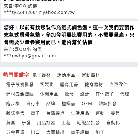
來自:李OO 詢價
***ty22442001@yahoo.com.tw
您好，以前有找您製作充氣式調色盤。這一次我們要製作
充氣式肩帶氣墊，參加發明展比賽用的，不需要量產，只
會需要少量參賽用而已。能否幫忙估價
來自:嘉OO小 詢價
***uwhyu@gmail.com
熱門關鍵字
電子器材
運動用品
運動器材
電子設備批發
客製化
體育用品
健身器材
汽車零件
建材五金螺絲
休閒用品
批發
設計
其他電子
代理
跑步機
自行車
品牌
禮贈品
OEM
雜誌批發
雜誌零售
電子
台灣製造
生活用品
運動
零售
貿易
研發
用品批發
工程
毛織品批發
自動化
五金百貨
出口
大圖輸出
電子設備
加工