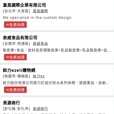
富昌國際企業有限公司
[台北市-大安區]
富昌國際
We specialize in the custom design
免費詢價
泉威食品有限公司
[台南市-西港區]
泉威食品
製造業>食品、飲料及菸類製造業>乳品製造業>乳品製造業>從事
乳製品製造之行業
免費詢價
銥力ezeli購物網
[桃園市-楊梅區]
銥力ez
銥力股份有限公司致力於設計防水系列休閒、旅遊產品，自創國
內品牌商標
免費詢價
長源商行
[彰化縣-彰化市]
長源商行