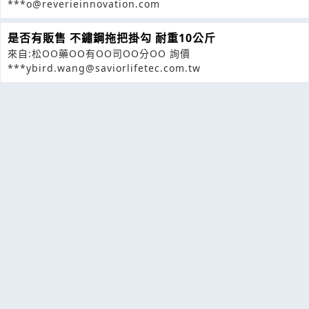
***o@reverieinnovation.com
是否有販售 不鏽鋼拖把掛勾 耐重10公斤
來自:松OO藥OO有OO司OO分OO 詢價
***ybird.wang@saviorlifetec.com.tw