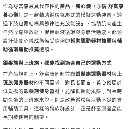
作為舒富康最具代表性的產品，
養心儀
（亦稱
舒富康
養心儀
）是一款輔助循環氣壓式的模擬運動裝置。透
過下肢包覆結構與節律性充放氣設計，協助肌肉產生
自然收縮與放鬆，促進血液循環與身體活動感。此類
設計使養心儀成為備受信賴的
輔助運動器材推薦
與
輔
助循環運動推薦
選項。
銀髮族與上班族，都能找到適合自己的運動方式
在產品規劃上，舒富康同時兼顧
銀髮族運動器材
與
上
班族健身器材
的不同需求。對長者而言，養心儀屬於
低負擔的
銀髮族健身器材
，能降低運動風險；對長時
間久坐的上班族來說，則是改善循環與活動不足的實
用輔助工具。這樣的跨族群設計，正是舒富康產品能
長期被使用的關鍵。