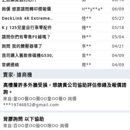
詢價 想要請問轉印模報價
H**y**a*
06/09
DeckLink 4K Extreme..
陸**
05/27
K J 125兒童自行車零配件
鍾**
05/18
請問你們有零售PE線嗎？
林**
05/04
詢問 我的變壓器壊了
李**
04/21
我司購入舊款修碼機G530,
曾**
04/09
官網連絡
周**
04/09
賣家- 搶商機
高樓層許多外牆受損，想請貴公司協助評估修繕及報價諮
詢。
來自:童OO醫OO團OO童OO醫O 詢價
***19746852@gmail.com
背膠詢問 以下協助
來自:百OO意OO股OO限OO 詢價