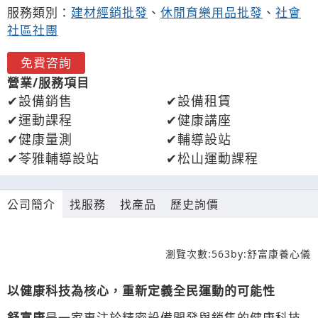
服務類別：
建材經銷批發
、
休閒育樂用品批發
、
社會
社區社團
免費咨詢
營業/服務項目
設備銷售
設備租賃
運動課程
健康講座
健康量測
輔導設站
苓雅輔導設站
松山運動課程
公司簡介
找服務
找產品
歷史詢價
瀏覽次數:
563
by:
舒富康養心儀
以健康科技為核心，重新定義全民運動的可能性
舒富康
是一家專注於精密設備開發與銷售的健康科技