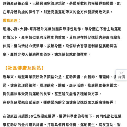
熱銷產品養心儀，已通過國家管理規範，是備受歡迎的模擬運動裝置，能
在零身體負擔的條件下，創造高能運動帶來的全方位健康促進效果。
做動原理：
透過小腿>大腿>臀部體外充氣加壓與節律性動作，讓身體在不需主動運動
的情況下，產生類似低強度運動的效果。其原理在於促進肌肉輕度收縮與
伸展，幫助活絡血液循環、放鬆身體。設備結合智慧控制調整震動與強
度，屬於非侵入輔助運動儀器，讓您躺著就能做運動。
【社區健康互助站】
近年來，結盟專業院所及各類型公益、互助團體，由醫師、護理師、復健
詢價
師、健康管理師領隊，辦理講座、體驗、展示活動，推廣運動養生觀念、
提供無法承受高能運動的長輩，甚至是失能者各種解決方案。
在參與民眾親自感受到，運動帶來的全面健康促進效果之餘廣獲好評！
在健康亞洲超過50位教授級醫師、醫師科學家的帶領下，共同推動社區健
康互助站的全台建站計畫。打造具備日常保健、運動養生、病友互助、醫