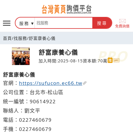
台灣黃頁詢價平台
服務
搜尋
免費詢價
首頁
/
找服務
/
舒富康養心儀
舒富康養心儀
加入時間:2025-08-15
資本額:70萬
舒富康養心儀
官網：
https://sufucon.ec66.tw
公司位置：台北市-松山區
統一編號：90614922
聯絡人：劉文平
電話：
0227
4
6
0
679
手機：
0227
4
6
0
679