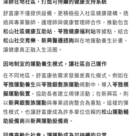
深耕在地社區，打造可持續的健康支持系統
舒富康不僅提供設備，更積極投入社區健康建構。透
過與專業醫師、護理師與健康管理師合作，推動包含
松山社區健康互助站
、
苓雅健康福利站
等據點，結合
松山社交育樂
、
新興醫護諮詢
與在地運動養生計畫，
讓健康真正融入生活圈。
因地制宜的運動養生模式，讓社區自己運作
在不同地區，舒富康依需求發展差異化模式。例如在
苓雅運動養生
與
苓雅銀髮族運動
規劃中，導入
苓雅模
擬運動裝置
，協助長者建立規律活動；在新興區，則
以
新興銀髮族運動
與專業諮詢整合為重點。這樣的彈
性模式，也讓舒富康成為許多單位信賴的
松山運動輔
助設備商
與
新興運動設備商
。
回應高齡化社會，讓運動成為可持續的日常