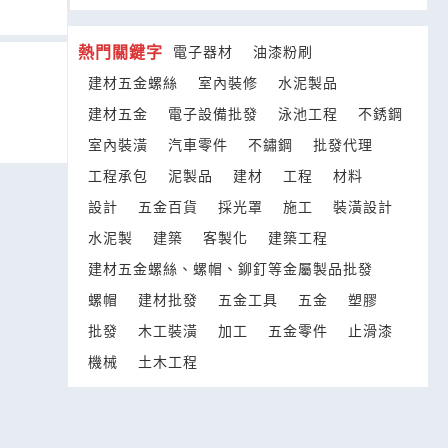
熱門關鍵字
電子器材
油漆粉刷
建材五金螺絲
室內裝修
水泥製品
建材五金
電子設備批發
泳池工程
不銹鋼
室內裝潢
汽車零件
不鏽鋼
批發代理
工程承包
泥製品
建材
工程
材料
設計
五金百貨
採光罩
施工
裝潢設計
水泥製
建築
客製化
建築工程
建材五金螺絲、螺帽、鉚釘等金屬製品批發
螺帽
建材批發
五金工具
五金
塑膠
批發
木工裝潢
加工
五金零件
止滑漆
機械
土木工程