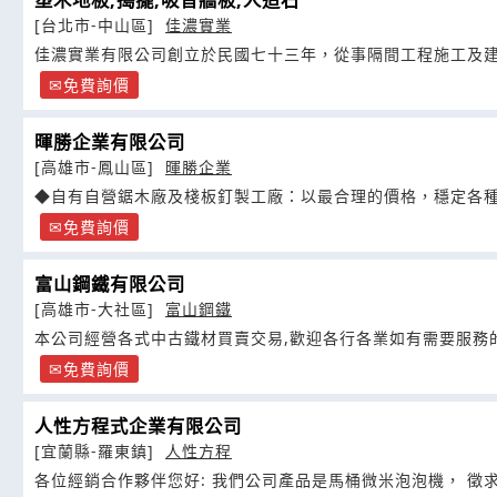
塑木地板,搗擺,吸音牆板,人造石
[台北市-中山區]
佳濃實業
佳濃實業有限公司創立於民國七十三年，從事隔間工程施工及
免費詢價
暉勝企業有限公司
[高雄市-鳳山區]
暉勝企業
◆自有自營鋸木廠及棧板釘製工廠：以最合理的價格，穩定各
免費詢價
富山鋼鐵有限公司
[高雄市-大社區]
富山鋼鐵
本公司經營各式中古鐵材買賣交易,歡迎各行各業如有需要服務
免費詢價
人性方程式企業有限公司
[宜蘭縣-羅東鎮]
人性方程
各位經銷合作夥伴您好: 我們公司產品是馬桶微米泡泡機， 徵