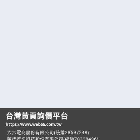
台灣黃頁詢價平台
https://www.web66.com.tw
六六電商股份有限公司(統編28697248)
際標資訊科技股份有限公司(統編70398496)