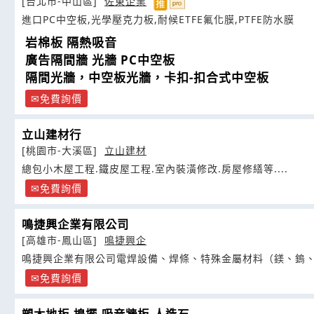
[台北市-中山區]
佐東企業
進口PC中空板,光學壓克力板,耐候ETFE氟化膜,PTFE防水膜
岩棉板 隔熱吸音
廣告隔間牆 光牆 PC中空板
隔間光牆，中空板光牆，卡扣-扣合式中空板
免費詢價
立山建材行
[桃園市-大溪區]
立山建材
總包小木屋工程.鐵皮屋工程.室內裝潢修改.房屋修繕等....
免費詢價
鳴捷興企業有限公司
[高雄市-鳳山區]
鳴捷興企
鳴捷興企業有限公司電焊設備、焊條、特殊金屬材料（鎂、鎢
免費詢價