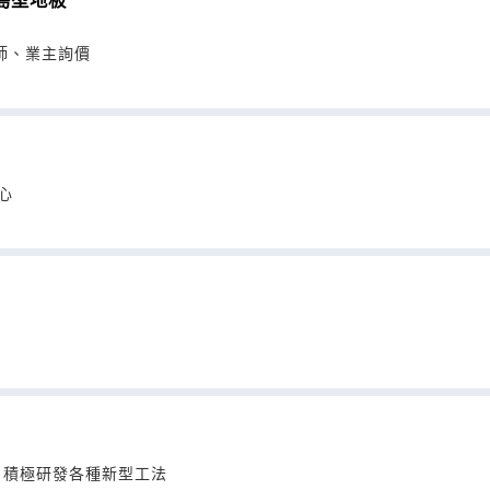
海島型地板
師、業主詢價
心
，積極研發各種新型工法