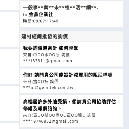
一般事**棄**未**植**活**細**.
金鑫企業社
to:
時間:08/07:17:46
建材經銷批發的詢價
我要詢價避雷針 如何聯繫
來自:中OO水OO所 詢價
***t33311@gmail.com
你好 請問貴公司能設計減震用的阻尼桿嗎
來自:捷OO技 詢價
***ai@gemitek.com.tw
高樓層許多外牆受損，想請貴公司協助評估
修繕及報價諮詢。
來自:童OO醫OO團OO童OO醫O 詢價
***19746852@gmail.com