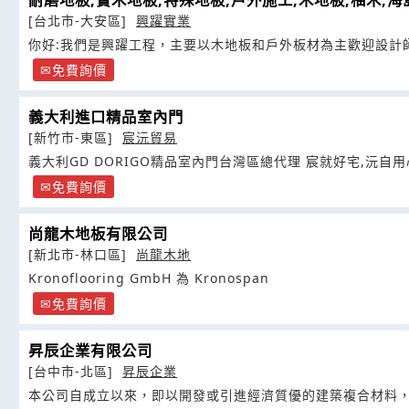
耐磨地板,實木地板,特殊地板,戶外施工,木地板,柚木,
[台北市-大安區]
興躍實業
你好:我們是興躍工程，主要以木地板和戶外板材為主歡迎設計
免費詢價
義大利進口精品室內門
[新竹市-東區]
宸沅貿易
義大利GD DORIGO精品室內門台灣區總代理 宸就好宅,沅自用
免費詢價
尚龍木地板有限公司
[新北市-林口區]
尚龍木地
Kronoflooring GmbH 為 Kronospan
免費詢價
昇辰企業有限公司
[台中市-北區]
昇辰企業
本公司自成立以來，即以開發或引進經濟質優的建築複合材料