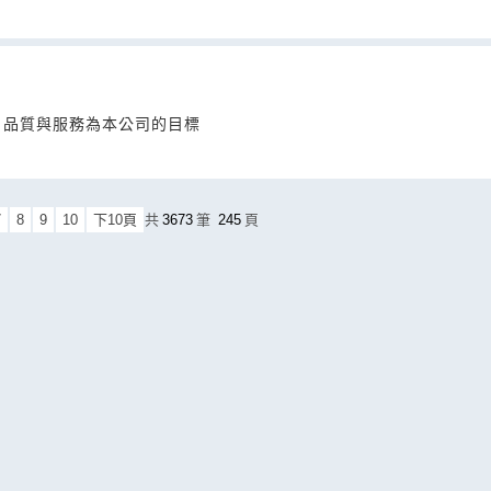
、品質與服務為本公司的目標
7
8
9
10
下10頁
共
3673
筆
245
頁