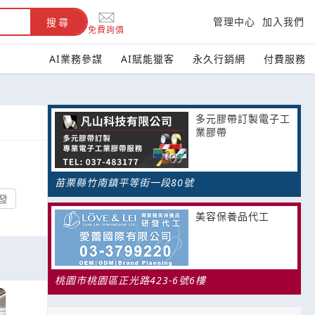
管理中心
加入我們
搜尋
免費詢價
AI業務參謀
AI賦能獵客
永久行銷網
付費服務
多元膠帶訂製電子工
業膠帶
苗栗縣竹南鎮平等街一段80號
發
美容保養品代工
桃園市桃園區正光路423-6號6樓