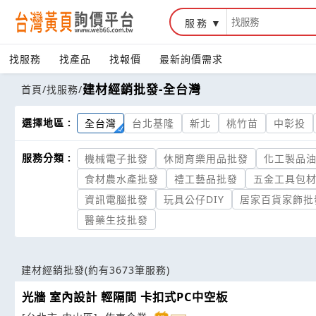
服務
找服務
找產品
找報價
最新詢價需求
建材經銷批發-全台灣
首頁
/
找服務
/
選擇地區 :
全台灣
台北基隆
新北
桃竹苗
中彰投
服務分類 :
機械電子批發
休閒育樂用品批發
化工製品
食材農水產批發
禮工藝品批發
五金工具包
資訊電腦批發
玩具公仔DIY
居家百貨家飾批
醫藥生技批發
建材經銷批發
(約有3673筆服務)
光牆 室內設計 輕隔間 卡扣式PC中空板