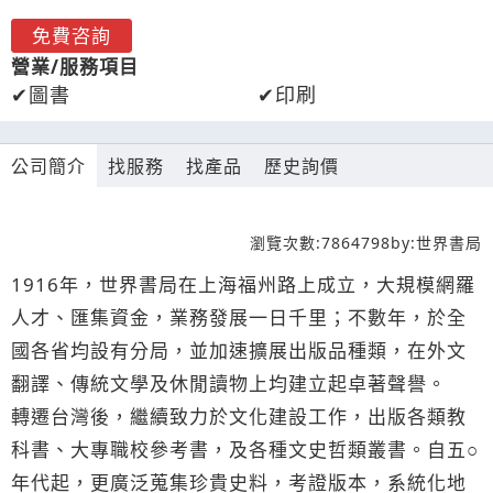
免費咨詢
營業/服務項目
圖書
印刷
公司簡介
找服務
找產品
歷史詢價
瀏覽次數:
7864798
by:
世界書局
1916年，世界書局在上海福州路上成立，大規模網羅
人才、匯集資金，業務發展一日千里；不數年，於全
國各省均設有分局，並加速擴展出版品種類，在外文
翻譯、傳統文學及休閒讀物上均建立起卓著聲譽。
轉遷台灣後，繼續致力於文化建設工作，出版各類教
科書、大專職校參考書，及各種文史哲類叢書。自五○
年代起，更廣泛蒐集珍貴史料，考證版本，系統化地