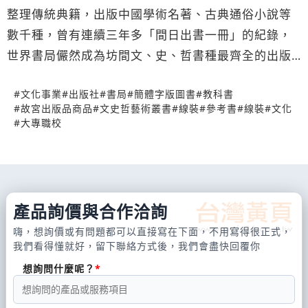
整理傳統典籍，出版中國學術名著、古典通俗小說等
數千種，曾有連續三年多「間日出書一冊」的紀錄，
世界書局儼然成為坊間文、史、哲書種最齊全的出版
重鎮。……出版各類文史哲藝術叢書；販售簡體字版圖
#
文化事業
#
出版社
#
書局
#
簡體字版圖書
#
教科書
書；經銷故宮出版品及商品
#
故宮出版品商品
#
文史哲藝術叢書
#
線裝
#
參考書
#
線裝
#
文化
#
大專職校
產品詢價與合作洽詢
嗨，想詢價或有問題都可以直接寫在下面，不用寫得很正式，
我們看得懂就好，留下聯絡方式後，我們會盡快回覆你
想詢問什麼呢？