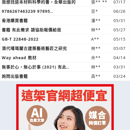
我想找這本材料科學的書，全華出版的
張** **
07/17
9786267463239 97895..
豆*
06/26
香港購買書籍
潘**
05/31
書籍 有此需求 請協助報價給我
林**
05/27
GB-T 22848-2022
A**
05/15
清代噶瑪蘭古建築藝術藝匠之研究
林**
05/07
Way ahead 教材
佘**
04/14
無事於心，無心於事 (2021) 有此..
林**
03/31
詢問出版書籍
高**
03/24