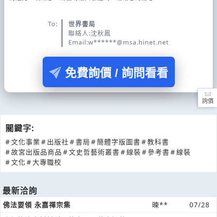
To:
世界書局
聯絡人:沈秋鳳
Email:w******@msa.hinet.net
免費詢價 / 詢問看看
詢價
關鍵字:
#
文化事業
#
出版社
#
書局
#
簡體字版圖書
#
教科書
#
故宮出版品商品
#
文史哲藝術叢書
#
線裝
#
參考書
#
線裝
#
文化
#
大專職校
最新洽詢
佛法要領 永嘉禪宗集
暕**
07/28