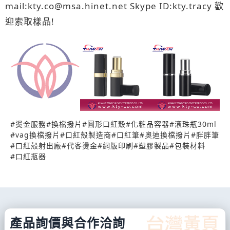
mail:kty.co@msa.hinet.net Skype ID:kty.tracy 歡
迎索取樣品!
#
燙金服務
#
換檔撥片
#
圓形口紅殼
#
化粧品容器
#
滾珠瓶30ml
#
vag換檔撥片
#
口紅殼製造商
#
口紅筆
#
奧迪換檔撥片
#
胖胖筆
#
口紅殼射出廠
#
代客燙金
#
網版印刷
#
塑膠製品
#
包裝材料
#
口紅瓶器
產品詢價與合作洽詢