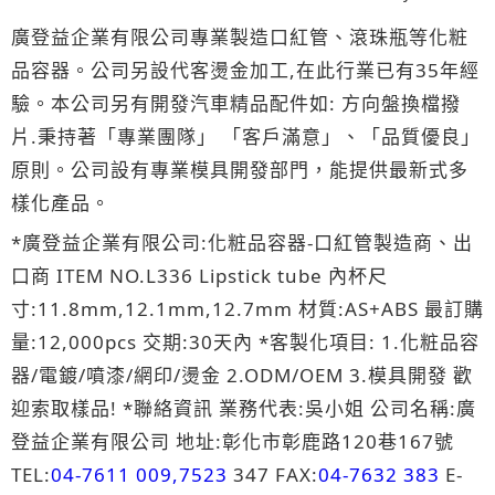
廣登益企業有限公司專業製造口紅管、滾珠瓶等化粧
品容器。公司另設代客燙金加工,在此行業已有35年經
驗。本公司另有開發汽車精品配件如: 方向盤換檔撥
片.秉持著「專業團隊」 「客戶滿意」、「品質優良」
原則。公司設有專業模具開發部門，能提供最新式多
樣化產品。
*廣登益企業有限公司:化粧品容器-口紅管製造商、出
口商 ITEM NO.L336 Lipstick tube 內杯尺
寸:11.8mm,12.1mm,12.7mm 材質:AS+ABS 最訂購
量:12,000pcs 交期:30天內 *客製化項目: 1.化粧品容
器/電鍍/噴漆/網印/燙金 2.ODM/OEM 3.模具開發 歡
迎索取樣品! *聯絡資訊 業務代表:吳小姐 公司名稱:廣
登益企業有限公司 地址:彰化市彰鹿路120巷167號
TEL:
04-7611 009,7523
347 FAX:
04-7632 383
E-