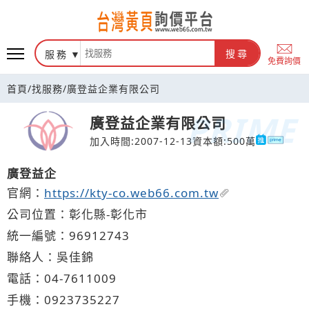
台灣黃頁詢價平台
服務
搜尋
免費詢價
首頁
/
找服務
/
廣登益企業有限公司
廣登益企業有限公司
加入時間:2007-12-13
資本額:500萬
廣登益企
官網：
https://kty-co.web66.com.tw
公司位置：彰化縣-彰化市
統一編號：96912743
聯絡人：吳佳錦
電話：
04-7
6
1
1
009
手機：
0923
7
3
5
227