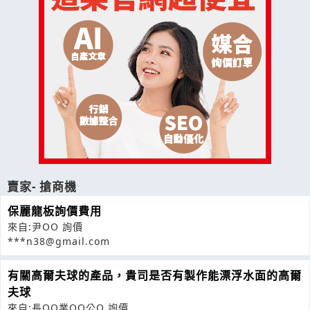
賣家- 搶商機
保麗龍板詢價費用
來自:尹OO 詢價
***n38@gmail.com
有關高爾夫球的產品，貴司是否有製作能漂浮水面的高爾
夫球
來自:長OO業OO公O 詢價