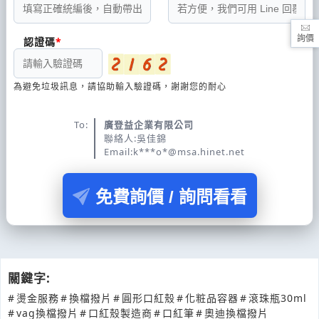
詢價
認證碼
為避免垃圾訊息，請協助輸入驗證碼，謝謝您的耐心
To:
廣登益企業有限公司
聯絡人:吳佳錦
Email:k***o*@msa.hinet.net
免費詢價 / 詢問看看
關鍵字:
#
燙金服務
#
換檔撥片
#
圓形口紅殼
#
化粧品容器
#
滾珠瓶30ml
#
vag換檔撥片
#
口紅殼製造商
#
口紅筆
#
奧迪換檔撥片