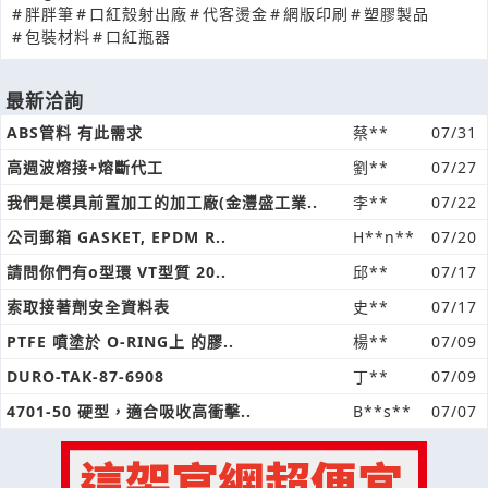
#
胖胖筆
#
口紅殼射出廠
#
代客燙金
#
網版印刷
#
塑膠製品
#
包裝材料
#
口紅瓶器
最新洽詢
ABS管料 有此需求
蔡**
07/31
高週波熔接+熔斷代工
劉**
07/27
我們是模具前置加工的加工廠(金灃盛工業..
李**
07/22
公司郵箱 GASKET, EPDM R..
H**n**
07/20
請問你們有o型環 VT型質 20..
邱**
07/17
索取接著劑安全資料表
史**
07/17
PTFE 噴塗於 O-RING上 的膠..
楊**
07/09
DURO-TAK-87-6908
丁**
07/09
4701-50 硬型，適合吸收高衝擊..
B**s**
07/07