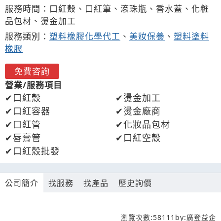
服務時間：口紅殼、口紅筆、滾珠瓶、香水蓋、化粧
品包材、燙金加工
服務類別：
塑料橡膠化學代工
、
美妝保養
、
塑料塗料
橡膠
免費咨詢
營業/服務項目
口紅殼
燙金加工
口紅容器
燙金廠商
口紅管
化妝品包材
唇膏管
口紅空殼
口紅殼批發
公司簡介
找服務
找產品
歷史詢價
瀏覽次數:
58111
by:
廣登益企