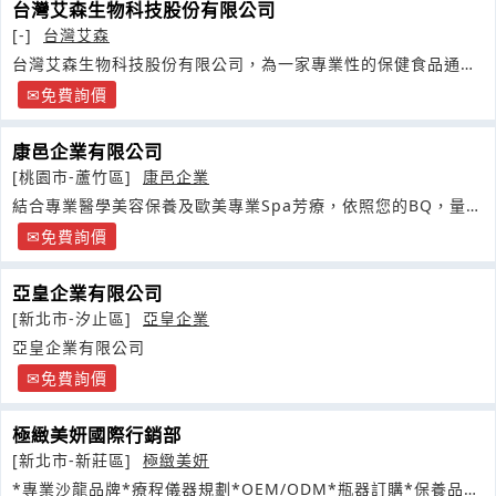
台灣艾森生物科技股份有限公司
[-]
台灣艾森
台灣艾森生物科技股份有限公司，為一家專業性的保健食品通路
行銷公司
免費詢價
康邑企業有限公司
[桃園市-蘆竹區]
康邑企業
結合專業醫學美容保養及歐美專業Spa芳療，依照您的BQ，量身
打造專屬您的美麗養生
免費詢價
亞皇企業有限公司
[新北市-汐止區]
亞皇企業
亞皇企業有限公司
免費詢價
極緻美妍國際行銷部
[新北市-新莊區]
極緻美妍
*專業沙龍品牌*療程儀器規劃*OEM/ODM*瓶器訂購*保養品詢