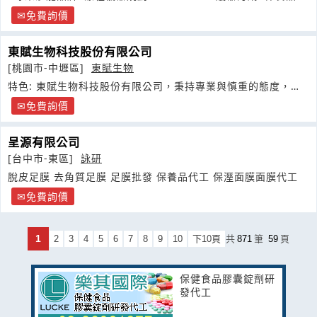
價
免費詢價
東賦生物科技股份有限公司
[桃園市-中壢區]
東賦生物
特色: 東賦生物科技股份有限公司，秉持專業與慎重的態度，針
對東方人體質
免費詢價
呈源有限公司
[台中市-東區]
詠研
脫皮足膜 去角質足膜 足膜批發 保養品代工 保溼面膜面膜代工
免費詢價
1
2
3
4
5
6
7
8
9
10
下10頁
共
871
筆
59
頁
保健食品膠囊錠劑研
發代工