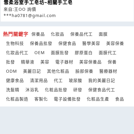
雪柔浴室手工皂坊~相關手工皂
來自:王OO 詢價
***ha0781@gmail.com
熱門關鍵字
保養品
化妝品
保養品代工
面膜
生物科技
保養品批發
保健食品
醫學美容
美容保養
化妝品代工
OEM
面膜批發
膠原蛋白
面膜代工
批發
精華液
美容
電子器材
美容保養品
保養
ODM
美麗日記
其他化粧品
臉部保養
醫療器材
健康食品
清潔用品
代工
玻尿酸
我的美麗日記
洗髮精
沐浴乳
化粧品批發
研發
保健食品代工
化粧品製造
客製化
電子設備批發
化粧品生產
食品