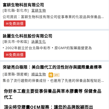
富耕生物科技有限公司
[彰化縣-彰化市]
富耕生物
公司資訊：富耕生物科技有限公司從事專業的化妝品與保養品研
發製造
免費詢價
詠麗生化科技股份有限公司
[新北市-中和區]
詠麗生化
• 2002年創立於台北縣中和巿 • 原GMP的製藥廠變更為
免費詢價
突破亮白極限：美白霜代工的活性封存與國際量產標準
[苗栗縣-頭屋鄉]
順益生物
集合了流行趨勢的保養成份，也運用了先進的保養品製程貼近醫
學美容等级
你好本工廠主要從事保養品與草本膠囊等 保健食品
代工
頂尖時空膠囊OEM服務：讓您的品牌脫穎而出