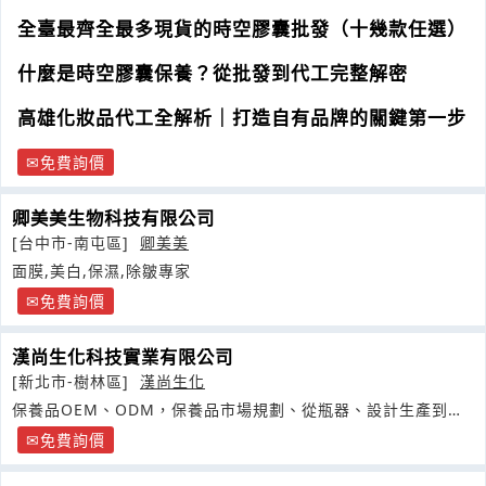
全臺最齊全最多現貨的時空膠囊批發（十幾款任選）
什麼是時空膠囊保養？從批發到代工完整解密
高雄化妝品代工全解析｜打造自有品牌的關鍵第一步
免費詢價
卿美美生物科技有限公司
[台中市-南屯區]
卿美美
面膜,美白,保濕,除皺專家
免費詢價
漢尚生化科技實業有限公司
[新北市-樹林區]
漢尚生化
保養品OEM、ODM，保養品市場規劃、從瓶器、設計生產到通
路建議一條龍服務
免費詢價