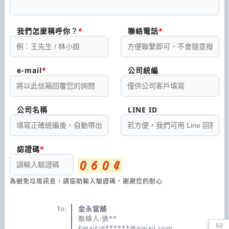
品、皮包 典當/借款 『八』各種有價收藏 高雄鳳山
推薦的金永當鋪，無論您是銀行信用瑕疵、車齡老
我們怎麼稱呼你？
聯絡電話
舊、工作不穩定、或臨時需要資金周轉等等，鳳山合
法經營金永當鋪從來不拒絕任何需要幫助的朋友，高
雄當鋪推薦–金永當鋪有各種客製化的方式幫助您資金
e-mail
公司統編
上的周轉，無論汽機車借款免留車、黃金借款、鑽石
名錶借款、精品名牌包借款、手機平版借款、鑽石珠
寶借款、古董玉石借款、房屋土地一二胎、家庭
公司名稱
LINE ID
認證碼
為避免垃圾訊息，請協助輸入驗證碼，謝謝您的耐心
To:
金永當舖
聯絡人:張**
Email:j6******@gmail.com