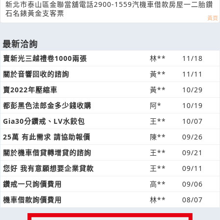
新北市泰山區金聯當舖電話2900-1559汽機車借款房屋一二胎鑽
石名錶黃金支客票
最新洽詢
賣新光三越禮卷1000兩張
林**
11/18
關於音響回收的諮詢
黃**
11/11
賣2022年壓縮車
黃**
10/29
都彭黑色法郎金多少錢收購
阿*
10/19
Gia30分鑽戒、LV水餃包
王**
10/07
25萬 有此需求 請協助報價
陳**
09/26
關於機車借貸轉增貸的諮詢
王**
09/21
您好 我有意願想要企業貸款
王**
09/11
鑽戒一只詢價費用
高**
09/06
機車借款詢價費用
林**
08/07