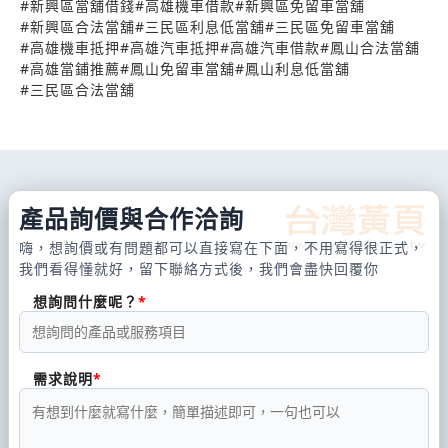
大高雄地區的鄉親民眾，為各行各業有資金需求的
#
新興區當舖借錢
#
高雄機車借款
#
新興區免留車當舖
#
新興區合法當舖
#
三民區利息低當舖
#
三民區免留車當舖
人，提供最即時的典當質借服務，也榮獲在地服務優
#
高雄機車抵押
#
高雄汽車抵押
#
高雄汽車借款
#
鳳山合法當舖
質口碑業者。 高雄合法當舖金永當舖｜備有整潔、明
#
高雄當鋪推薦
#
鳳山免留車當舖
#
鳳山利息低當舖
亮、寬敞的空間，專業親切的當舖專員，為您提供詳
#
三民區合法當舖
細的解說，設身處地的替您規劃借/還款方案，讓您清
清楚楚整個典當借款的流程、規範、還款繳息方式，
安心有保障，順利借款、輕鬆還款！ 高雄合法當舖金
永當舖｜服務區域： 高雄市》三民區》鳳山區》新興
產品詢價與合作洽詢
區》苓雅區》仁武區》大寮區》 小港區》左營區》鳥
嗨，想詢價或有問題都可以直接寫在下面，不用寫得很正式，
我們看得懂就好，留下聯絡方式後，我們會盡快回覆你
松區》鼓山區》楠梓區》大樹區》大社區》 高雄合法
當舖金永當舖｜服務項目： 『一』汽車借款/借錢/借
想詢問什麼呢？
貸 / 抵押 『二』機車借款/借錢/借貸/ 抵押 『三』金
飾、鑽石、珠寶 抵押/借款 『四』各國名錶 抵押/
需求說明
借款 『五』代辦房屋、土地、套房 借款/借貸/增貸/
一胎/二胎 『六』3C產品/家電用品 『七』各國名牌精