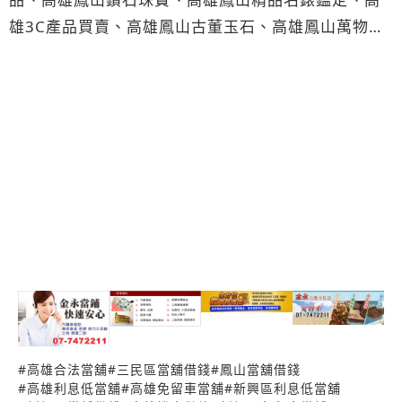
雄3C產品買賣、高雄鳳山古董玉石、高雄鳳山萬物皆
可當換現金等等百種高雄鳳山借錢的借款方式。 高雄
鳳山優質當鋪推薦，我只推薦高雄鳳山合法當舖經營
的金永當鋪，合法經營借錢的金永當舖，老闆服務親
切、合法利息、了解我的需求後還讓我用免留車行照
借款的方式，幫助我度過很大的難關。無論是高雄當
舖或是鳳山當鋪我只推薦這間合法經營的金永當舖。
無論您有信用上瑕疵、車齡老舊、抵押品年代久遠、
或自身條件不佳的困擾這間高雄鳳山推薦的金永當舖
都能夠幫助您，而且利息低又保密，讓您借錢周轉急
需現金時可以不用再擔心親朋好友的眼光，輕鬆分期
輕鬆還，借錢不用再煩惱。高雄合法當舖金永當舖｜
是高雄市政府立案核准、高雄市當舖公會認證的優良
#
高雄合法當舖
#
三民區當舖借錢
#
鳳山當舖借錢
當舖業者，以誠信助人的信念用心經營，廣泛的服務
#
高雄利息低當舖
#
高雄免留車當舖
#
新興區利息低當舖