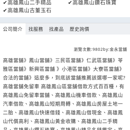
高雄鳳山二手精品
高雄鳳山鑽石珠寶
高雄鳳山古董玉石
公司簡介
找服務
找產品
歷史詢價
瀏覽次數:
9802
by:
金永當舖
高雄當舖》鳳山當舖》三民區當舖》仁武區當舖》苓
雅區當舖》新興區當舖 》小港區當舖》大寮區當舖》
合法的當舖》這麼多，到底該當舖推薦該選哪一家呢?
高雄當舖免留車 高雄鳳山區當舖借款方式百百種，有
高雄鳳山免留車當舖、高雄鳳山機車借款、高雄鳳山
汽車借款、高雄鳳山短期周轉、高雄鳳山房屋土地一
二胎、高雄鳳山快速借錢、高雄鳳山借現金、高雄鳳
山代償高利、高雄鳳山黃金收購、高雄鳳山二手精
品、高雄鳳山鑽石珠寶、高雄鳳山精品名錶鑑定、高