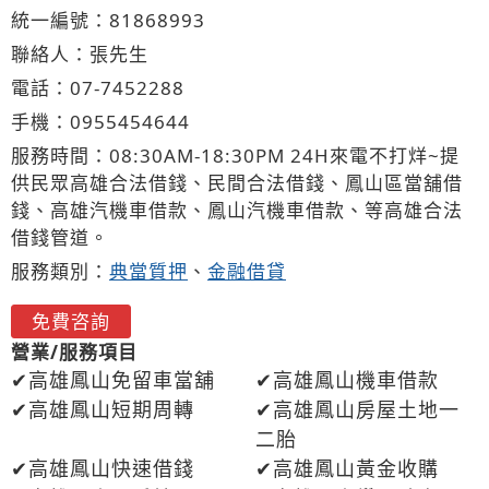
統一編號：81868993
聯絡人：張先生
電話：
07-7
4
5
2
288
手機：
0955
4
5
4
644
服務時間：08:30AM-18:30PM 24H來電不打烊~提
供民眾高雄合法借錢、民間合法借錢、鳳山區當舖借
錢、高雄汽機車借款、鳳山汽機車借款、等高雄合法
借錢管道。
服務類別：
典當質押
、
金融借貸
免費咨詢
營業/服務項目
高雄鳳山免留車當舖
高雄鳳山機車借款
高雄鳳山短期周轉
高雄鳳山房屋土地一
二胎
高雄鳳山快速借錢
高雄鳳山黃金收購