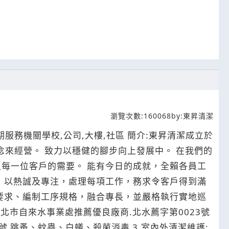
瀏覽次數:
160068
by:
東昇清潔
期服務機關學校,公司,大樓,社區 簡介:東昇清潔成立於
念來經營。 致力以穩健的腳步向上發展中。 在我們的
每一位客戶的需要。 能有今日的成就，全賴各員工
，以熱誠及專注，處理每項工作，務求令客戶得到滿
要求、編制工序規格，融合專長，並嚴格執行實地巡
號 跳蚤、蚊蟲、白蟻、殺菌消毒 3.室內外清潔維護: