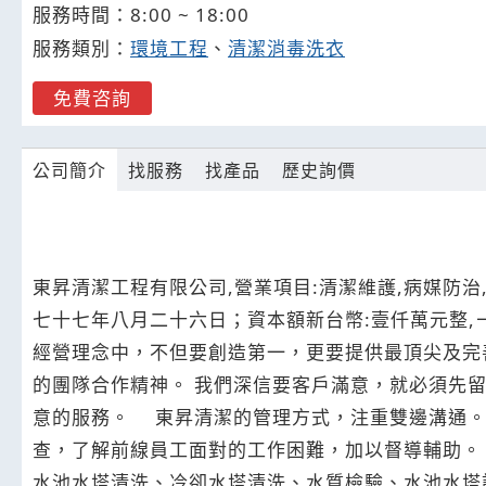
服務時間：8:00 ~ 18:00
服務類別：
環境工程
、
清潔消毒洗衣
免費咨詢
公司簡介
找服務
找產品
歷史詢價
東昇清潔工程有限公司,營業項目:清潔維護,病媒防治,
七十七年八月二十六日；資本額新台幣:壹仟萬元整,
經營理念中，不但要創造第一，更要提供最頂尖及完
的團隊合作精神。 我們深信要客戶滿意，就必須先
意的服務。 東昇清潔的管理方式，注重雙邊溝通。
查，了解前線員工面對的工作困難，加以督導輔助。 請給我們表現的機會喔目前營業項目: 1.水池水塔清洗:台北市自來水事業處推薦優良廠商.北水薦字第0023
水池水塔清洗、冷卻水塔清洗、水質檢驗、水池水塔設備