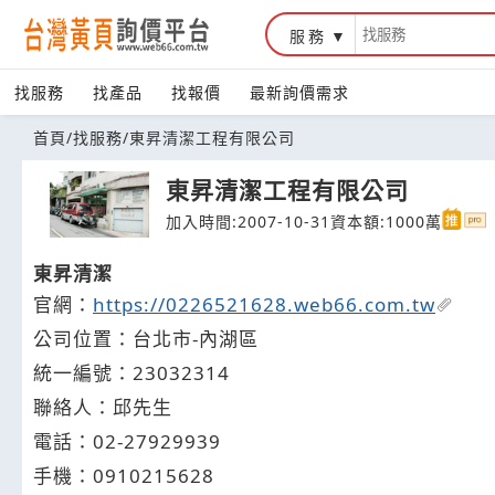
服務
台灣黃頁詢價平台
找服務
找產品
找報價
最新詢價需求
首頁
/
找服務
/
東昇清潔工程有限公司
東昇清潔工程有限公司
加入時間:2007-10-31
資本額:1000萬
東昇清潔
官網：
https://0226521628.web66.com.tw
公司位置：台北市-內湖區
統一編號：23032314
聯絡人：邱先生
電話：
02-2
7
9
2
9939
手機：
0910
2
1
5
628