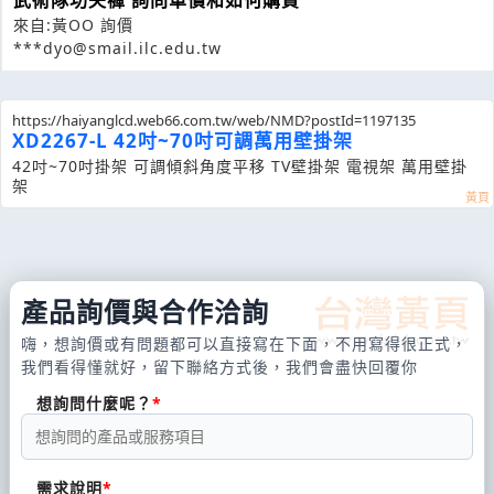
武術隊功夫褲 詢問單價和如何購買
來自:黃OO 詢價
***dyo@smail.ilc.edu.tw
https://haiyanglcd.web66.com.tw/web/NMD?postId=1197135
XD2267-L 42吋~70吋可調萬用壁掛架
42吋~70吋掛架 可調傾斜角度平移 TV壁掛架 電視架 萬用壁掛
架
產品詢價與合作洽詢
嗨，想詢價或有問題都可以直接寫在下面，不用寫得很正式，
我們看得懂就好，留下聯絡方式後，我們會盡快回覆你
想詢問什麼呢？
需求說明