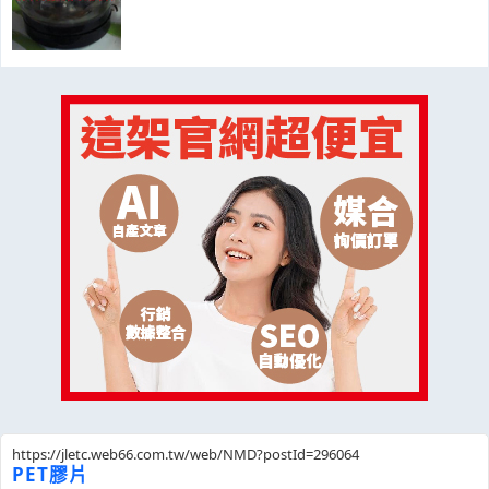
https://jletc.web66.com.tw/web/NMD?postId=296064
PET膠片